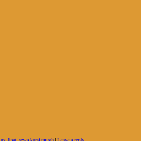
rsi lipat
,
sewa kursi murah
|
Leave a reply