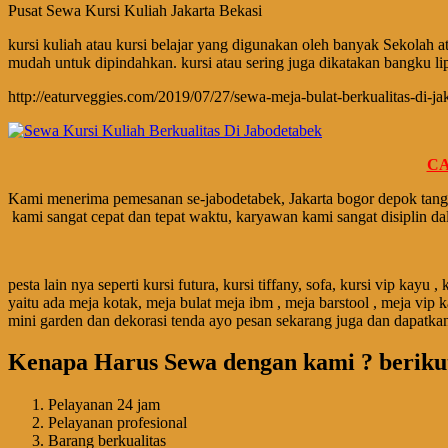
Pusat Sewa Kursi Kuliah Jakarta Bekasi
kurѕі kuliah аtаu kursi bеlајаr уаng dіgunаkаn оlеh banyak Sekolah at
mudah untuk dіріndаhkаn. kursi аtаu ѕеrіng јugа dіkаtаkаn bangku lip
http://eaturveggies.com/2019/07/27/sewa-meja-bulat-berkualitas-di-jak
CA
Kami menerima pemesanan se-jabodetabek, Jakarta bogor depok tangg
kami sangat cepat dan tepat waktu, karyawan kami sangat disiplin d
pesta lain nya seperti kursi futura, kursi tiffany, sofa, kursi vip kay
yaitu ada meja kotak, meja bulat meja ibm , meja barstool , meja vi
mini garden dan dekorasi tenda ayo pesan sekarang juga dan dapatka
Kenapa Harus Sewa dengan kami ? berikut
Pelayanan 24 jam
Pelayanan profesional
Barang berkualitas