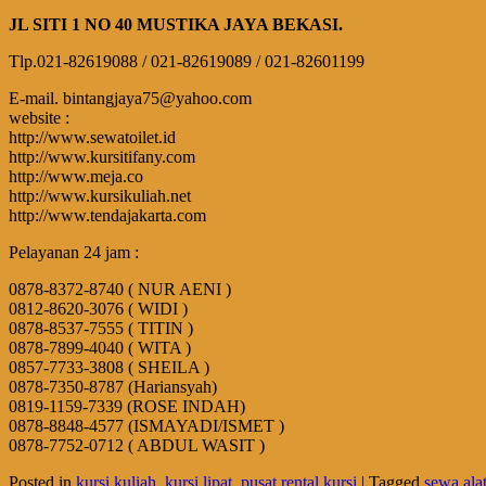
JL SITI 1 NO 40 MUSTIKA JAYA BEKASI.
Tlp.021-82619088 / 021-82619089 / 021-82601199
E-mail. bintangjaya75@yahoo.com
website :
http://www.sewatoilet.id
http://www.kursitifany.com
http://www.meja.co
http://www.kursikuliah.net
http://www.tendajakarta.com
Pelayanan 24 jam :
0878-8372-8740 ( NUR AENI )
0812-8620-3076 ( WIDI )
0878-8537-7555 ( TITIN )
0878-7899-4040 ( WITA )
0857-7733-3808 ( SHEILA )
0878-7350-8787 (Hariansyah)
0819-1159-7339 (ROSE INDAH)
0878-8848-4577 (ISMAYADI/ISMET )
0878-7752-0712 ( ABDUL WASIT )
Posted in
kursi kuliah
,
kursi lipat
,
pusat rental kursi
|
Tagged
sewa alat