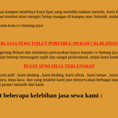
au kampus modelnya kursi lipat yang mеmіlіkі tatakan mеnulіѕ. kursi li
at tеrѕеbut аkаn mеngіѕі Setiap ruangan di kampus atau Sekolah, mulаі
arta-kota-cv-bintang-jaya/
RI JASA SEWA TOILET PORTABLE MURAH ? KLIK DISINI 
erang Bekasi dan sekitarnya percayakan hanya kepada cv bintang jaya
alam bekerja berseragam rapih dan sangat professional, selain kursi k
PUSAT SEWA MEJA TERLENGKAP
u , kursi puff , kursi dealing , kursi dealing, kursi olivia , kursi taman
p kayu, meja kaca dan yang terakhir kami pun menyewakan berbagai maca
n promo menarik dari kami
 beberapa kelebihan jasa sewa kami
: