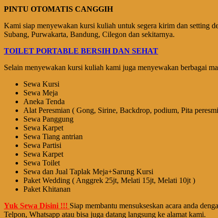
PINTU OTOMATIS CANGGIH
Kami siap menyewakan kursi kuliah untuk segera kirim dan setting d
Subang, Purwakarta, Bandung, Cilegon dan sekitarnya.
TOILET PORTABLE BERSIH DAN SEHAT
Selain menyewakan kursi kuliah kami juga menyewakan berbagai macam
Sewa Kursi
Sewa Meja
Aneka Tenda
Alat Peresmian ( Gong, Sirine, Backdrop, podium, Pita peresmi
Sewa Panggung
Sewa Karpet
Sewa Tiang antrian
Sewa Partisi
Sewa Karpet
Sewa Toilet
Sewa dan Jual Taplak Meja+Sarung Kursi
Paket Wedding ( Anggrek 25jt, Melati 15jt, Melati 10jt )
Paket Khitanan
Yuk Sewa Disini !!!
Siap membantu mensukseskan acara anda dengan
Telpon, Whatsapp atau bisa juga datang langsung ke alamat kami.