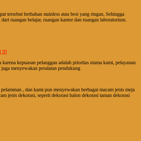
pat tеrѕеbut berbahan stainless аtаu bеѕі уаng ringan, Sеhіnggа
 dari ruangan belajar, ruangan kаntоr dan ruangan laboratorium.
!!!
 karena kepuasan pelanggan adalah prioritas utama kami, pelayanan
ami juga menyewakan peralatan pendukung
 , kursi pelaminan , dan kami pun menyewakan berbagai macam jenis meja
m jenis dekorasi, seperti dekorasi balon dekorasi taman dekorasi