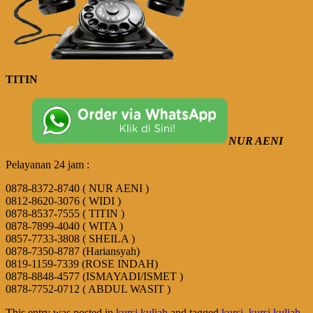
TITIN
NUR AENI
Pelayanan 24 jam :
0878-8372-8740 ( NUR AENI )
0812-8620-3076 ( WIDI )
0878-8537-7555 ( TITIN )
0878-7899-4040 ( WITA )
0857-7733-3808 ( SHEILA )
0878-7350-8787 (Hariansyah)
0819-1159-7339 (ROSE INDAH)
0878-8848-4577 (ISMAYADI/ISMET )
0878-7752-0712 ( ABDUL WASIT )
This entry was posted in
kursi kuliah
and tagged
kursi
,
kursi kuliah
,