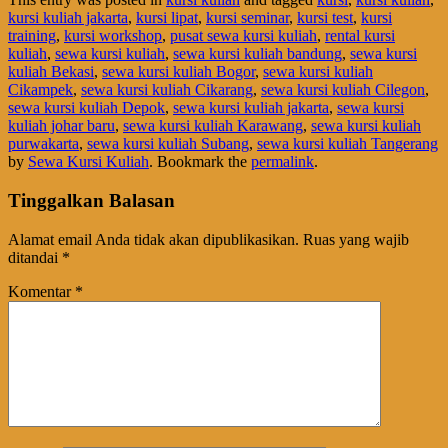
kursi kuliah jakarta
,
kursi lipat
,
kursi seminar
,
kursi test
,
kursi
training
,
kursi workshop
,
pusat sewa kursi kuliah
,
rental kursi
kuliah
,
sewa kursi kuliah
,
sewa kursi kuliah bandung
,
sewa kursi
kuliah Bekasi
,
sewa kursi kuliah Bogor
,
sewa kursi kuliah
Cikampek
,
sewa kursi kuliah Cikarang
,
sewa kursi kuliah Cilegon
,
sewa kursi kuliah Depok
,
sewa kursi kuliah jakarta
,
sewa kursi
kuliah johar baru
,
sewa kursi kuliah Karawang
,
sewa kursi kuliah
purwakarta
,
sewa kursi kuliah Subang
,
sewa kursi kuliah Tangerang
by
Sewa Kursi Kuliah
. Bookmark the
permalink
.
Tinggalkan Balasan
Alamat email Anda tidak akan dipublikasikan.
Ruas yang wajib
ditandai
*
Komentar
*