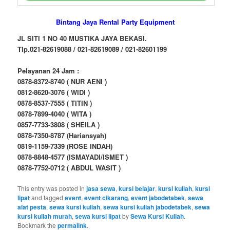
Bintang Jaya Rental Party Equipment
JL SITI 1 NO 40 MUSTIKA JAYA BEKASI.
Tlp.021-82619088 / 021-82619089 / 021-82601199
Pelayanan 24 Jam :
0878-8372-8740 ( NUR AENI )
0812-8620-3076 ( WIDI )
0878-8537-7555 ( TITIN )
0878-7899-4040 ( WITA )
0857-7733-3808 ( SHEILA )
0878-7350-8787 (Hariansyah)
0819-1159-7339 (ROSE INDAH)
0878-8848-4577 (ISMAYADI/ISMET )
0878-7752-0712 ( ABDUL WASIT )
This entry was posted in
jasa sewa
,
kursi belajar
,
kursi kuliah
,
kursi
lipat
and tagged
event
,
event cikarang
,
event jabodetabek
,
sewa
alat pesta
,
sewa kursi kuliah
,
sewa kursi kuliah jabodetabek
,
sewa
kursi kuliah murah
,
sewa kursi lipat
by
Sewa Kursi Kuliah
.
Bookmark the
permalink
.