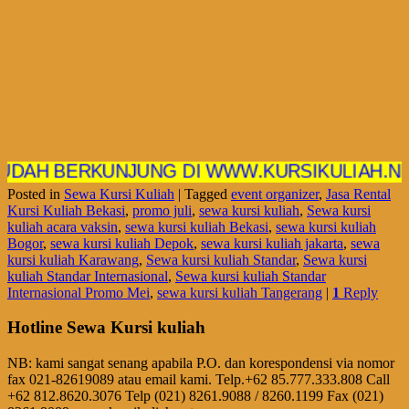
 BERKUNJUNG DI WWW.KURSIKULIAH.NET
Posted in
Sewa Kursi Kuliah
|
Tagged
event organizer
,
Jasa Rental
Kursi Kuliah Bekasi
,
promo juli
,
sewa kursi kuliah
,
Sewa kursi
kuliah acara vaksin
,
sewa kursi kuliah Bekasi
,
sewa kursi kuliah
Bogor
,
sewa kursi kuliah Depok
,
sewa kursi kuliah jakarta
,
sewa
kursi kuliah Karawang
,
Sewa kursi kuliah Standar
,
Sewa kursi
kuliah Standar Internasional
,
Sewa kursi kuliah Standar
Internasional Promo Mei
,
sewa kursi kuliah Tangerang
|
1
Reply
Hotline Sewa Kursi kuliah
NB: kami sangat senang apabila P.O. dan korespondensi via nomor
fax 021-82619089 atau email kami. Telp.+62 85.777.333.808 Call
+62 812.8620.3076 Telp (021) 8261.9088 / 8260.1199 Fax (021)