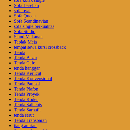
sofa kotak single
Sofa Lesehan
sofa oval
Sofa Queen
Sofa Scandinavian
sofa single berkualitas
Sofa Studio
Stand Makanan
Taplak Meja
tempat sewa kursi crossback
Tenda
Tenda Bazar
Tenda Cafe
tenda hanggar
Tenda Kerucut
Tenda Konvensional
Tenda Parasol
Tenda Plafon
Tenda Proyek
Tenda Roder
Tenda Sailtents
Tenda Sarnafil
tenda serut
Tenda Transparan
tiang antrian