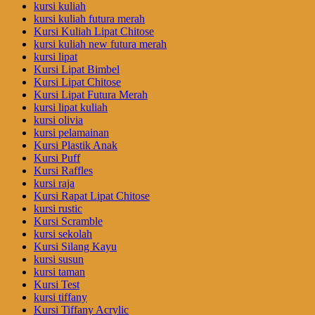
kursi kuliah
kursi kuliah futura merah
Kursi Kuliah Lipat Chitose
kursi kuliah new futura merah
kursi lipat
Kursi Lipat Bimbel
Kursi Lipat Chitose
Kursi Lipat Futura Merah
kursi lipat kuliah
kursi olivia
kursi pelamainan
Kursi Plastik Anak
Kursi Puff
Kursi Raffles
kursi raja
Kursi Rapat Lipat Chitose
kursi rustic
Kursi Scramble
kursi sekolah
Kursi Silang Kayu
kursi susun
kursi taman
Kursi Test
kursi tiffany
Kursi Tiffany Acrylic