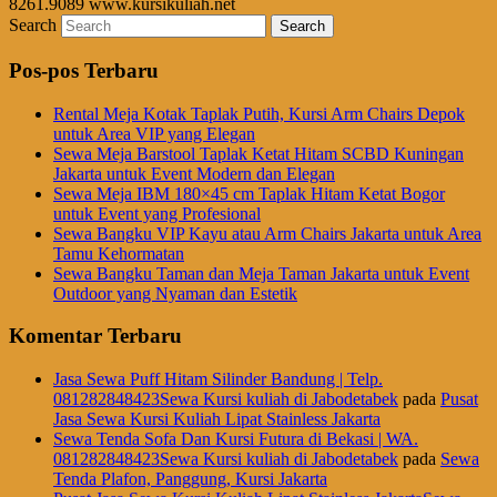
8261.9089 www.kursikuliah.net
Search
Pos-pos Terbaru
Rental Meja Kotak Taplak Putih, Kursi Arm Chairs Depok
untuk Area VIP yang Elegan
Sewa Meja Barstool Taplak Ketat Hitam SCBD Kuningan
Jakarta untuk Event Modern dan Elegan
Sewa Meja IBM 180×45 cm Taplak Hitam Ketat Bogor
untuk Event yang Profesional
Sewa Bangku VIP Kayu atau Arm Chairs Jakarta untuk Area
Tamu Kehormatan
Sewa Bangku Taman dan Meja Taman Jakarta untuk Event
Outdoor yang Nyaman dan Estetik
Komentar Terbaru
Jasa Sewa Puff Hitam Silinder Bandung | Telp.
081282848423Sewa Kursi kuliah di Jabodetabek
pada
Pusat
Jasa Sewa Kursi Kuliah Lipat Stainless Jakarta
Sewa Tenda Sofa Dan Kursi Futura di Bekasi | WA.
081282848423Sewa Kursi kuliah di Jabodetabek
pada
Sewa
Tenda Plafon, Panggung, Kursi Jakarta