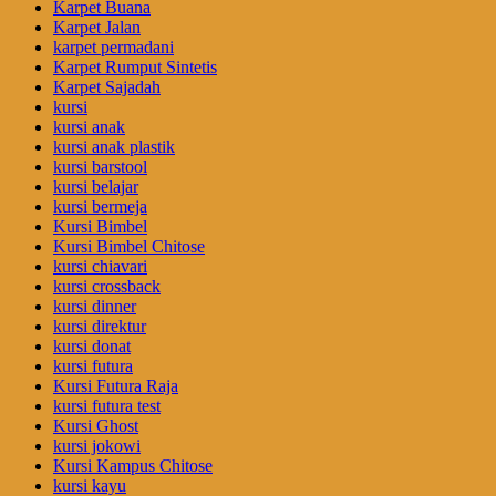
Karpet Buana
Karpet Jalan
karpet permadani
Karpet Rumput Sintetis
Karpet Sajadah
kursi
kursi anak
kursi anak plastik
kursi barstool
kursi belajar
kursi bermeja
Kursi Bimbel
Kursi Bimbel Chitose
kursi chiavari
kursi crossback
kursi dinner
kursi direktur
kursi donat
kursi futura
Kursi Futura Raja
kursi futura test
Kursi Ghost
kursi jokowi
Kursi Kampus Chitose
kursi kayu