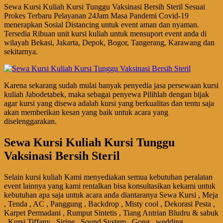
Sewa Kursi Kuliah Kursi Tunggu Vaksinasi Bersih Steril Sesuai
Prokes Terbaru Pelayanan 24Jam Masa Pandemi Covid-19
menerapkan Sosial Distancing untuk event aman dan nyaman.
Tersedia Ribuan unit kursi kuliah untuk mensuport event anda di
wilayah Bekasi, Jakarta, Depok, Bogor, Tangerang, Karawang dan
sekitarnya.
Karena sekarang sudah mulai banyak penyedia jasa persewaan kursi
kuliah Jabodetabek, maka sebagai penyewa Pilihlah dengan bijak
agar kursi yang disewa adalah kursi yang berkualitas dan tentu saja
akan memberikan kesan yang baik untuk acara yang
diselenggarakan.
Sewa Kursi Kuliah Kursi Tunggu
Vaksinasi Bersih Steril
Selain kursi kuliah Kami menyediakan semua kebutuhan peralatan
event lainnya yang kami rentalkan bisa konsultasikan kekami untuk
kebutuhan apa saja untuk acara anda diantaranya Sewa Kursi , Meja
, Tenda , AC , Panggung , Backdrop , Misty cool , Dekorasi Pesta ,
Karpet Permadani , Rumput Sintetis , Tiang Antrian Bludru & sabuk
, Kursi Tiffany , Sirine , Sound System , Gong , wedding