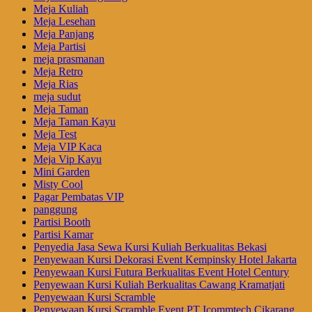
Meja Kuliah
Meja Lesehan
Meja Panjang
Meja Partisi
meja prasmanan
Meja Retro
Meja Rias
meja sudut
Meja Taman
Meja Taman Kayu
Meja Test
Meja VIP Kaca
Meja Vip Kayu
Mini Garden
Misty Cool
Pagar Pembatas VIP
panggung
Partisi Booth
Partisi Kamar
Penyedia Jasa Sewa Kursi Kuliah Berkualitas Bekasi
Penyewaan Kursi Dekorasi Event Kempinsky Hotel Jakarta
Penyewaan Kursi Futura Berkualitas Event Hotel Century
Penyewaan Kursi Kuliah Berkualitas Cawang Kramatjati
Penyewaan Kursi Scramble
Penyewaan Kursi Scramble Event PT Icommtech Cikarang