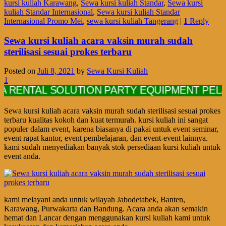
kursi kuliah Karawang
,
Sewa kursi kuliah Standar
,
Sewa kursi
kuliah Standar Internasional
,
Sewa kursi kuliah Standar
Internasional Promo Mei
,
sewa kursi kuliah Tangerang
|
1
Reply
Sewa kursi kuliah acara vaksin murah sudah
sterilisasi sesuai prokes terbaru
Posted on
Juli 8, 2021
by
Sewa Kursi Kuliah
1
TAL SOLUTION PARTY EQUIPMENT PELAYANA
Sewa kursi kuliah acara vaksin murah sudah sterilisasi sesuai prokes
terbaru kualitas kokoh dan kuat termurah. kursi kuliah ini sangat
populer dalam event, karena biasanya di pakai untuk event seminar,
event rapat kantor, event pembelajaran, dan event-event lainnya.
kami sudah menyediakan banyak stok persediaan kursi kuliah untuk
event anda.
kami melayani anda untuk wilayah Jabodetabek, Banten,
Karawang, Purwakarta dan Bandung. Acara anda akan semakin
hemat dan Lancar dengan menggunakan kursi kuliah kami untuk