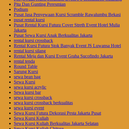
Pita Dan Gunting Peresmian
Podium
Pusat Jasa Penyewaan Kursi Scramble Rawalumbu Bekasi
pusat rental kursi
Pusat Rental Kursi Futura Cover Streth Event Hotel Mulia
Jakarta
Pusat Sewa Kursi Anak Berkualitas Jakarta
rental kursi crossback
Rental Kursi Futura Stok Banyak Event JS Luwansa Hotel
rental kursi silang
Rental Meja dan Kursi Event Graha Sucofindo Jakarta
rental tenda
Round Table
Sarung Kursi
sewa bean bag
Sewa Kursi
sewa kursi acrylic
Sewa kursi bar
sewa kursi crossback
sewa kursi crossback berkualitas
sewa kursi event
Sewa Kursi Futura Dekorasi Pesta Jakarta Pusat
Sewa Kursi Kuliah
Sewa Kursi Kuliah Berkualitas Jakarta Selatan
Sewa Kursi Kuliah Chitose