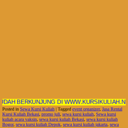
 BERKUNJUNG DI WWW.KURSIKULIAH.NET
Posted in
Sewa Kursi Kuliah
|
Tagged
event organizer
,
Jasa Rental
Kursi Kuliah Bekasi
,
promo juli
,
sewa kursi kuliah
,
Sewa kursi
kuliah acara vaksin
,
sewa kursi kuliah Bekasi
,
sewa kursi kuliah
Bogor
,
sewa kursi kuliah Depok
,
sewa kursi kuliah jakarta
,
sewa