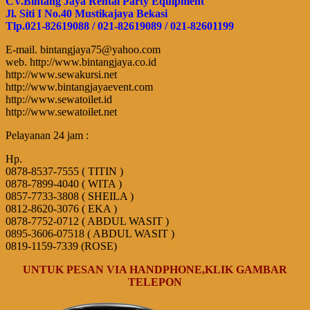
CV.Bintang Jaya Rental Party Equipment
Jl. Siti I No.40 Mustikajaya Bekasi
Tlp.021-82619088 / 021-82619089 / 021-82601199
E-mail. bintangjaya75@yahoo.com
web. http://www.bintangjaya.co.id
http://www.sewakursi.net
http://www.bintangjayaevent.com
http://www.sewatoilet.id
http://www.sewatoilet.net
Pelayanan 24 jam :
Hp.
0878-8537-7555 ( TITIN )
0878-7899-4040 ( WITA )
0857-7733-3808 ( SHEILA )
0812-8620-3076 ( EKA )
0878-7752-0712 ( ABDUL WASIT )
0895-3606-07518 ( ABDUL WASIT )
0819-1159-7339 (ROSE)
UNTUK PESAN VIA HANDPHONE,KLIK GAMBAR
TELEPON