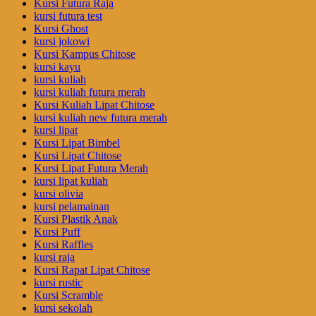
Kursi Futura Raja
kursi futura test
Kursi Ghost
kursi jokowi
Kursi Kampus Chitose
kursi kayu
kursi kuliah
kursi kuliah futura merah
Kursi Kuliah Lipat Chitose
kursi kuliah new futura merah
kursi lipat
Kursi Lipat Bimbel
Kursi Lipat Chitose
Kursi Lipat Futura Merah
kursi lipat kuliah
kursi olivia
kursi pelamainan
Kursi Plastik Anak
Kursi Puff
Kursi Raffles
kursi raja
Kursi Rapat Lipat Chitose
kursi rustic
Kursi Scramble
kursi sekolah