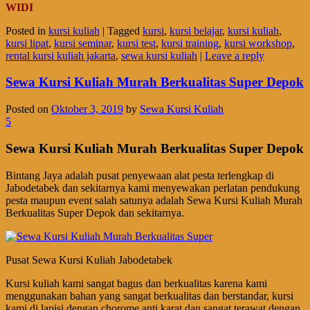
WIDI
Posted in
kursi kuliah
|
Tagged
kursi
,
kursi belajar
,
kursi kuliah
,
kursi lipat
,
kursi seminar
,
kursi test
,
kursi training
,
kursi workshop
,
rental kursi kuliah jakarta
,
sewa kursi kuliah
|
Leave a reply
Sewa Kursi Kuliah Murah Berkualitas Super Depok
Posted on
Oktober 3, 2019
by
Sewa Kursi Kuliah
5
Sewa Kursi Kuliah Murah Berkualitas Super Depok
Bintang Jaya adalah pusat penyewaan alat pesta terlengkap di
Jabodetabek dan sekitarnya kami menyewakan perlatan pendukung
pesta maupun event salah satunya adalah Sewa Kursi Kuliah Murah
Berkualitas Super Depok dan sekitarnya.
Pusat Sewa Kursi Kuliah Jabodetabek
Kursi kuliah kami sangat bagus dan berkualitas karena kami
menggunakan bahan yang sangat berkualitas dan berstandar, kursi
kami di lapisi dengan chorome anti karat dan sangat terawat dengan