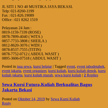
JL SITI 1 NO 40 MUSTIKA JAYA BEKASI.
Telp: 021-8260-1199
Fax : 021-826.19089
Office : 021 8262 1519
Pelayanan 24 Jam :
0819-1159-7339 (ROSE)
0878-7899-4040 ( WITA )
0857-7733-3808 ( SHEILA )
0812-8620-3076 ( WIDI )
0878-8537-7555 (TITIN)
0878-7752-0712 ( ABDUL WASIT )
0895-3606-07518 ( ABDUL WASIT )
Posted in
jasa sewa
,
kursi belajar
|
Tagged
event
,
event jabodetabek
,
event jakarta
,
event organizer
,
kursi kuliah
,
kursi kuliah depok
,
kursi
kuliah jakarta
,
kursi kuliah murah
,
sewa kursi kuliah
|
2
Replies
Sewa Kursi Futura,Kuliah Berkualitas Bagus
Jakarta Bekasi
Posted on
Oktober 14, 2019
by
Sewa Kursi Kuliah
Reply