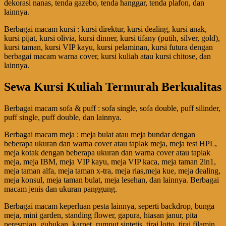
dekorasi nanas, tenda gazebo, tenda hanggar, tenda plafon, dan
lainnya.
Berbagai macam kursi : kursi direktur, kursi dealing, kursi anak,
kursi pijat, kursi olivia, kursi dinner, kursi tifany (putih, silver, gold),
kursi taman, kursi VIP kayu, kursi pelaminan, kursi futura dengan
berbagai macam warna cover, kursi kuliah atau kursi chitose, dan
lainnya.
Sewa Kursi Kuliah Termurah Berkualitas
Berbagai macam sofa & puff : sofa single, sofa double, puff silinder,
puff single, puff double, dan lainnya.
Berbagai macam meja : meja bulat atau meja bundar dengan
beberapa ukuran dan warna cover atau taplak meja, meja test HPL,
meja kotak dengan beberapa ukuran dan warna cover atau taplak
meja, meja IBM, meja VIP kayu, meja VIP kaca, meja taman 2in1,
meja taman alfa, meja taman x-tra, meja rias,meja kue, meja dealing,
meja konsul, meja taman bulat, meja lesehan, dan lainnya. Berbagai
macam jenis dan ukuran panggung.
Berbagai macam keperluan pesta lainnya, seperti backdrop, bunga
meja, mini garden, standing flower, gapura, hiasan janur, pita
peresmian, gubukan, karpet, rumput sintetis, tirai lotto, tirai filamin