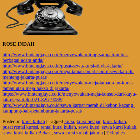
ROSE INDAH
http://www.bintangjaya.co.id/menyewakan-tong-sampah-untuk-
berbagai-acara-anda/
http://www.bintangjaya.co.id/pusat-sewa-kursi-olivia-jakarta/
http://www.bintangjaya.co.id/meja-taman-bulat-siap-disewakan-di-
menteng-jakarta-pusat/
http://www.bintangjaya.co.id/menyewakan-meja-taman-dan-kursi-
taman-atau-meja-bakso-di-jakarta/
https://www.bintangjaya.co.id/menyewakan-meja-konsul-dari-kayu-
jati-elegant-tlp-021-82619088/
http://www.bintangjaya.co.id/sewa-karpet-merah-di-kebon-kacang-
kampung-bali-petamburan-jakarta-pusat/
Posted in
kursi kuliah
|
Tagged
kursi
,
kursi belajar
,
kursi kuliah
,
pusat rental kuresi
,
rental kursi kuliah
,
sewa kursi
,
sewa kursi kuliah
,
sewa kursi kuliah Bekasi
,
sewa kursi kuliah jakarta
|
2
Replies