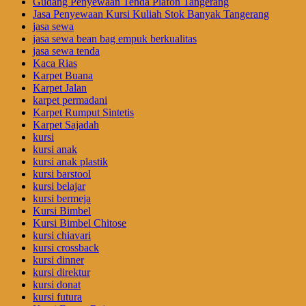
Gudang Penyewaan Tenda Plafon Tangerang
Jasa Penyewaan Kursi Kuliah Stok Banyak Tangerang
jasa sewa
jasa sewa bean bag empuk berkualitas
jasa sewa tenda
Kaca Rias
Karpet Buana
Karpet Jalan
karpet permadani
Karpet Rumput Sintetis
Karpet Sajadah
kursi
kursi anak
kursi anak plastik
kursi barstool
kursi belajar
kursi bermeja
Kursi Bimbel
Kursi Bimbel Chitose
kursi chiavari
kursi crossback
kursi dinner
kursi direktur
kursi donat
kursi futura