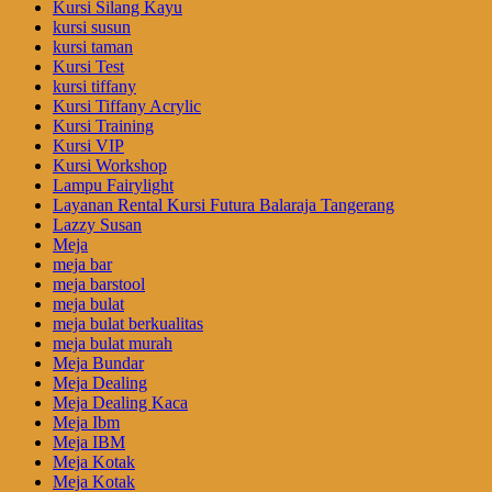
Kursi Silang Kayu
kursi susun
kursi taman
Kursi Test
kursi tiffany
Kursi Tiffany Acrylic
Kursi Training
Kursi VIP
Kursi Workshop
Lampu Fairylight
Layanan Rental Kursi Futura Balaraja Tangerang
Lazzy Susan
Meja
meja bar
meja barstool
meja bulat
meja bulat berkualitas
meja bulat murah
Meja Bundar
Meja Dealing
Meja Dealing Kaca
Meja Ibm
Meja IBM
Meja Kotak
Meja Kotak