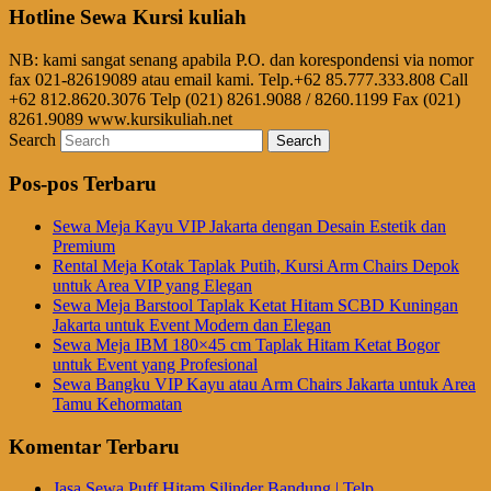
Hotline Sewa Kursi kuliah
NB: kami sangat senang apabila P.O. dan korespondensi via nomor
fax 021-82619089 atau email kami. Telp.+62 85.777.333.808 Call
+62 812.8620.3076 Telp (021) 8261.9088 / 8260.1199 Fax (021)
8261.9089 www.kursikuliah.net
Search
Pos-pos Terbaru
Sewa Meja Kayu VIP Jakarta dengan Desain Estetik dan
Premium
Rental Meja Kotak Taplak Putih, Kursi Arm Chairs Depok
untuk Area VIP yang Elegan
Sewa Meja Barstool Taplak Ketat Hitam SCBD Kuningan
Jakarta untuk Event Modern dan Elegan
Sewa Meja IBM 180×45 cm Taplak Hitam Ketat Bogor
untuk Event yang Profesional
Sewa Bangku VIP Kayu atau Arm Chairs Jakarta untuk Area
Tamu Kehormatan
Komentar Terbaru
Jasa Sewa Puff Hitam Silinder Bandung | Telp.