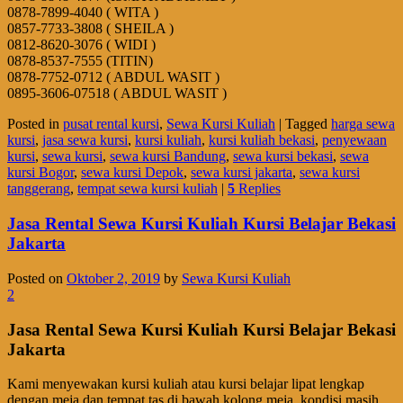
0878-7899-4040 ( WITA )
0857-7733-3808 ( SHEILA )
0812-8620-3076 ( WIDI )
0878-8537-7555 (TITIN)
0878-7752-0712 ( ABDUL WASIT )
0895-3606-07518 ( ABDUL WASIT )
Posted in
pusat rental kursi
,
Sewa Kursi Kuliah
|
Tagged
harga sewa
kursi
,
jasa sewa kursi
,
kursi kuliah
,
kursi kuliah bekasi
,
penyewaan
kursi
,
sewa kursi
,
sewa kursi Bandung
,
sewa kursi bekasi
,
sewa
kursi Bogor
,
sewa kursi Depok
,
sewa kursi jakarta
,
sewa kursi
tanggerang
,
tempat sewa kursi kuliah
|
5
Replies
Jasa Rental Sewa Kursi Kuliah Kursi Belajar Bekasi
Jakarta
Posted on
Oktober 2, 2019
by
Sewa Kursi Kuliah
2
Jasa Rental Sewa Kursi Kuliah Kursi Belajar Bekasi
Jakarta
Kami menyewakan kursi kuliah atau kursi belajar lipat lengkap
dengan meja dan tempat tas di bawah kolong meja, kondisi masih