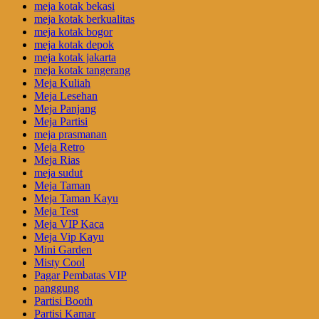
meja kotak bekasi
meja kotak berkualitas
meja kotak bogor
meja kotak depok
meja kotak jakarta
meja kotak tangerang
Meja Kuliah
Meja Lesehan
Meja Panjang
Meja Partisi
meja prasmanan
Meja Retro
Meja Rias
meja sudut
Meja Taman
Meja Taman Kayu
Meja Test
Meja VIP Kaca
Meja Vip Kayu
Mini Garden
Misty Cool
Pagar Pembatas VIP
panggung
Partisi Booth
Partisi Kamar