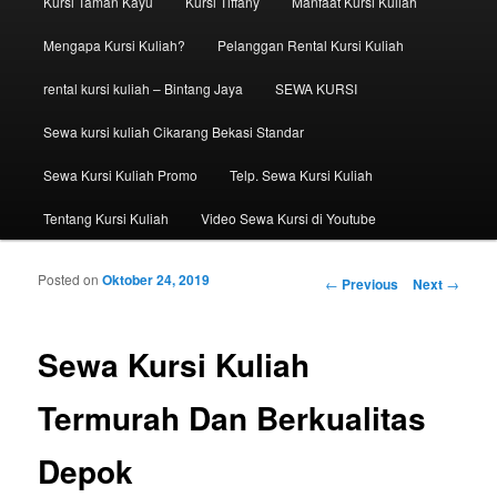
Kursi Taman Kayu
Kursi Tiffany
Manfaat Kursi Kuliah
Mengapa Kursi Kuliah?
Pelanggan Rental Kursi Kuliah
rental kursi kuliah – Bintang Jaya
SEWA KURSI
Sewa kursi kuliah Cikarang Bekasi Standar
Sewa Kursi Kuliah Promo
Telp. Sewa Kursi Kuliah
Tentang Kursi Kuliah
Video Sewa Kursi di Youtube
Posted on
Oktober 24, 2019
Post navigation
←
Previous
Next
→
Sewa Kursi Kuliah
Termurah Dan Berkualitas
Depok