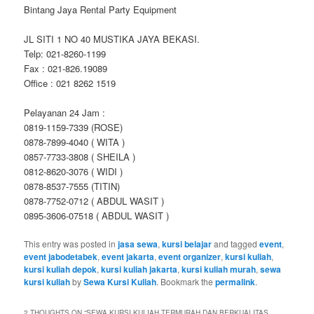
Bintang Jaya Rental Party Equipment
JL SITI 1 NO 40 MUSTIKA JAYA BEKASI.
Telp: 021-8260-1199
Fax : 021-826.19089
Office : 021 8262 1519
Pelayanan 24 Jam :
0819-1159-7339 (ROSE)
0878-7899-4040 ( WITA )
0857-7733-3808 ( SHEILA )
0812-8620-3076 ( WIDI )
0878-8537-7555 (TITIN)
0878-7752-0712 ( ABDUL WASIT )
0895-3606-07518 ( ABDUL WASIT )
This entry was posted in
jasa sewa
,
kursi belajar
and tagged
event
,
event jabodetabek
,
event jakarta
,
event organizer
,
kursi kuliah
,
kursi kuliah depok
,
kursi kuliah jakarta
,
kursi kuliah murah
,
sewa
kursi kuliah
by
Sewa Kursi Kuliah
. Bookmark the
permalink
.
2 THOUGHTS ON “
SEWA KURSI KULIAH TERMURAH DAN BERKUALITAS