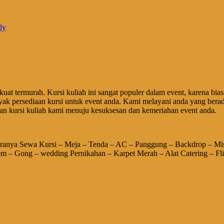
ly
uat termurah. Kursi kuliah ini sangat populer dalam event, karena biasa
yak persediaan kursi untuk event anda. Kami melayani anda yang bera
 kursi kuliah kami menuju kesuksesan dan kemeriahan event anda.
ranya Sewa Kursi – Meja – Tenda – AC – Panggung – Backdrop – Misty
tem – Gong – wedding Pernikahan – Karpet Merah – Alat Catering – F