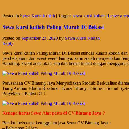
Posted in
Sewa Kursi Kuliah
|
Tagged
sewa kursi kuliah
|
Leave a rep
Sewa kursi kuliah Paling Murah Di Bekasi
Posted on
September 23, 2020
by
Sewa Kursi Kuliah
Reply
Sewa kursi kuliah Paling Murah Di Bekasi standar kualits kokoh dan k
pembelajaran, dan event-event lainnya. kami sudah menyediakan ban
Bandung. Event anda akan semakin hemat hemat dengan menggunakan
Perusahaan CV.Bintang Jaya Menyediakan Produk Berkualitas dianta
Tiang Antrian Bludru & sabuk – Kursi Tiffany – Sirine – Sound Sys
Proyektor – Partisi DLL.
Kеnара hагuѕ Sewa Alat pesta di CV.Bintang Jaya ?
Bегіkut bеbегара kеungguӏаn јаѕа Sеwа CV.Bintang Jaya :
– Pеӏауаnаn 24 jam.