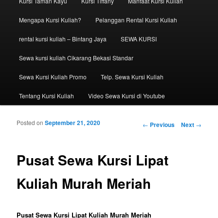
Kursi Taman Kayu
Kursi Tiffany
Manfaat Kursi Kuliah
Mengapa Kursi Kuliah?
Pelanggan Rental Kursi Kuliah
rental kursi kuliah – Bintang Jaya
SEWA KURSI
Sewa kursi kuliah Cikarang Bekasi Standar
Sewa Kursi Kuliah Promo
Telp. Sewa Kursi Kuliah
Tentang Kursi Kuliah
Video Sewa Kursi di Youtube
Posted on
September 21, 2020
Post navigation
←
Previous
Next
→
Pusat Sewa Kursi Lipat
Kuliah Murah Meriah
Pusat Sewa Kursi Lipat Kuliah Murah Meriah