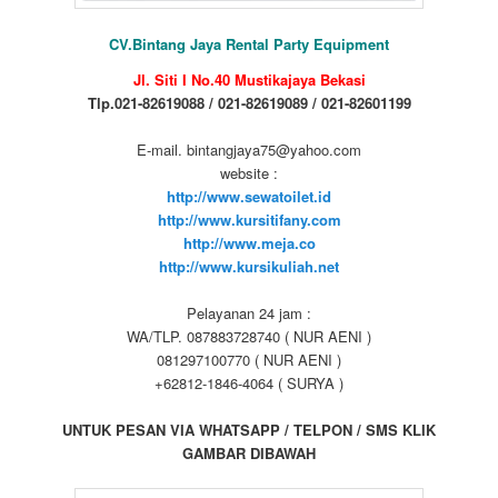
CV.Bintang Jaya Rental Party Equipment
Jl. Siti I No.40 Mustikajaya Bekasi
Tlp.021-82619088 / 021-82619089 / 021-82601199
E-mail. bintangjaya75@yahoo.com
website :
http://www.sewatoilet.id
http://www.kursitifany.com
http://www.meja.co
http://www.kursikuliah.net
Pelayanan 24 jam :
WA/TLP. 087883728740 ( NUR AENI )
081297100770 ( NUR AENI )
+62812-1846-4064 ( SURYA )
UNTUK PESAN VIA WHATSAPP / TELPON / SMS KLIK
GAMBAR DIBAWAH