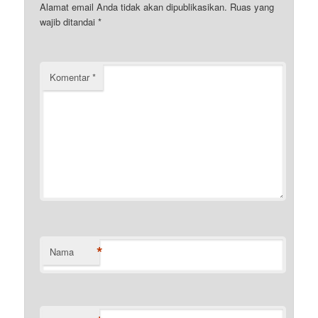
Alamat email Anda tidak akan dipublikasikan.
Ruas yang
wajib ditandai
*
Komentar
*
*
Nama