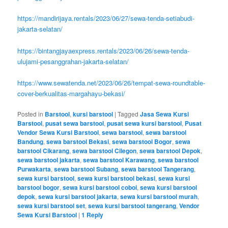
https://mandirijaya.rentals/2023/06/27/sewa-tenda-setiabudi-
jakarta-selatan/
https://bintangjayaexpress.rentals/2023/06/26/sewa-tenda-
ulujami-pesanggrahan-jakarta-selatan/
https://www.sewatenda.net/2023/06/26/tempat-sewa-roundtable-
cover-berkualitas-margahayu-bekasi/
Posted in
Barstool
,
kursi barstool
|
Tagged
Jasa Sewa Kursi
Barstool
,
pusat sewa barstool
,
pusat sewa kursi barstool
,
Pusat
Vendor Sewa Kursi Barstool
,
sewa barstool
,
sewa barstool
Bandung
,
sewa barstool Bekasi
,
sewa barstool Bogor
,
sewa
barstool Cikarang
,
sewa barstool Cilegon
,
sewa barstool Depok
,
sewa barstool jakarta
,
sewa barstool Karawang
,
sewa barstool
Purwakarta
,
sewa barstool Subang
,
sewa barstool Tangerang
,
sewa kursi barstool
,
sewa kursi barstool bekasi
,
sewa kursi
barstool bogor
,
sewa kursi barstool coboi
,
sewa kursi barstool
depok
,
sewa kursi barstool jakarta
,
sewa kursi barstool murah
,
sewa kursi barstool set
,
sewa kursi barstool tangerang
,
Vendor
Sewa Kursi Barstool
|
1
Reply