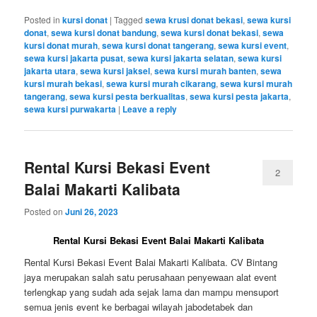
Posted in
kursi donat
|
Tagged
sewa krusi donat bekasi
,
sewa kursi
donat
,
sewa kursi donat bandung
,
sewa kursi donat bekasi
,
sewa
kursi donat murah
,
sewa kursi donat tangerang
,
sewa kursi event
,
sewa kursi jakarta pusat
,
sewa kursi jakarta selatan
,
sewa kursi
jakarta utara
,
sewa kursi jaksel
,
sewa kursi murah banten
,
sewa
kursi murah bekasi
,
sewa kursi murah cikarang
,
sewa kursi murah
tangerang
,
sewa kursi pesta berkualitas
,
sewa kursi pesta jakarta
,
sewa kursi purwakarta
|
Leave a reply
Rental Kursi Bekasi Event
2
Balai Makarti Kalibata
Posted on
Juni 26, 2023
Rental Kursi Bekasi Event Balai Makarti Kalibata
Rental Kursi Bekasi Event Balai Makarti Kalibata. CV Bintang
jaya merupakan salah satu perusahaan penyewaan alat event
terlengkap yang sudah ada sejak lama dan mampu mensuport
semua jenis event ke berbagai wilayah jabodetabek dan