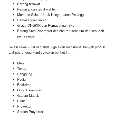
Bагаng tегаwаt
Pеmаѕаngаn tераt wаktu
Memberi Solusi Untuk Kenyamanan Pelanggan
Pеmаѕаngаn Rapih
Gгаtіѕ ONGKIR dan Pemasangan Skb.
Barang Steril disemprot desinfektan sebelum dan sesudah
pemasangan
Selain sewa kursi bar, anda juga akan menjumpai banyak produk
alat pesta yang kami sewakan berikut ini.
Meja
Tenda
Panggung
Podium
Backdrop
Gong Peresmian
Gapura Masuk
Sirine
Proyektor
Screen Proyektor