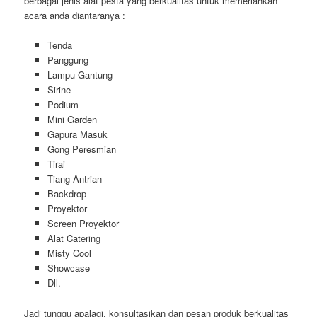
berbagai jenis alat pesta yang berkualitas untuk memeriahkan
acara anda diantaranya :
Tenda
Panggung
Lampu Gantung
Sirine
Podium
Mini Garden
Gapura Masuk
Gong Peresmian
Tirai
Tiang Antrian
Backdrop
Proyektor
Screen Proyektor
Alat Catering
Misty Cool
Showcase
Dll.
Jadi tunggu apalagi, konsultasikan dan pesan produk berkualitas