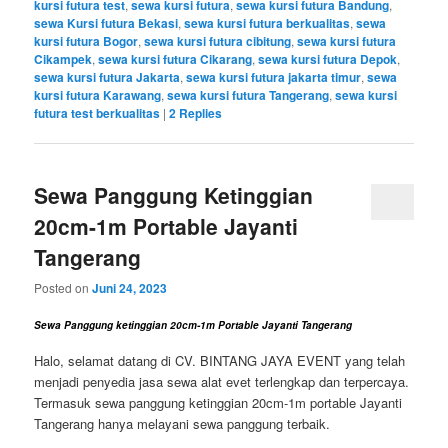
kursi futura test
,
sewa kursi futura
,
sewa kursi futura Bandung
,
sewa Kursi futura Bekasi
,
sewa kursi futura berkualitas
,
sewa
kursi futura Bogor
,
sewa kursi futura cibitung
,
sewa kursi futura
Cikampek
,
sewa kursi futura Cikarang
,
sewa kursi futura Depok
,
sewa kursi futura Jakarta
,
sewa kursi futura jakarta timur
,
sewa
kursi futura Karawang
,
sewa kursi futura Tangerang
,
sewa kursi
futura test berkualitas
|
2
Replies
Sewa Panggung Ketinggian
20cm-1m Portable Jayanti
Tangerang
Posted on
Juni 24, 2023
Sewa Panggung ketinggian 20cm-1m Portable Jayanti Tangerang
Halo, selamat datang di CV. BINTANG JAYA EVENT yang telah
menjadi penyedia jasa sewa alat evet terlengkap dan terpercaya.
Termasuk sewa panggung ketinggian 20cm-1m portable Jayanti
Tangerang hanya melayani sewa panggung terbaik.