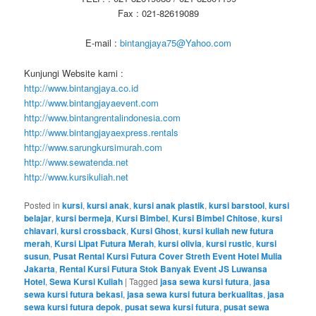
Fax : 021-82619089
E-mail :
bintangjaya75@Yahoo.com
Kunjungi Website kami :
http://www.bintangjaya.co.id
http://www.bintangjayaevent.com
http://www.bintangrentalindonesia.com
http://www.bintangjayaexpress.rentals
http://www.sarungkursimurah.com
http://www.sewatenda.net
http://www.kursikuliah.net
Posted in
kursi
,
kursi anak
,
kursi anak plastik
,
kursi barstool
,
kursi
belajar
,
kursi bermeja
,
Kursi Bimbel
,
Kursi Bimbel Chitose
,
kursi
chiavari
,
kursi crossback
,
Kursi Ghost
,
kursi kuliah new futura
merah
,
Kursi Lipat Futura Merah
,
kursi olivia
,
kursi rustic
,
kursi
susun
,
Pusat Rental Kursi Futura Cover Streth Event Hotel Mulia
Jakarta
,
Rental Kursi Futura Stok Banyak Event JS Luwansa
Hotel
,
Sewa Kursi Kuliah
|
Tagged
jasa sewa kursi futura
,
jasa
sewa kursi futura bekasi
,
jasa sewa kursi futura berkualitas
,
jasa
sewa kursi futura depok
,
pusat sewa kursi futura
,
pusat sewa