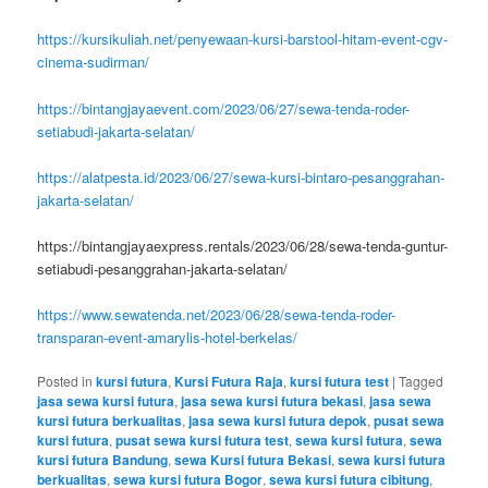
https://kursikuliah.net/penyewaan-kursi-barstool-hitam-event-cgv-
cinema-sudirman/
https://bintangjayaevent.com/2023/06/27/sewa-tenda-roder-
setiabudi-jakarta-selatan/
https://alatpesta.id/2023/06/27/sewa-kursi-bintaro-pesanggrahan-
jakarta-selatan/
https://bintangjayaexpress.rentals/2023/06/28/sewa-tenda-guntur-
setiabudi-pesanggrahan-jakarta-selatan/
https://www.sewatenda.net/2023/06/28/sewa-tenda-roder-
transparan-event-amarylis-hotel-berkelas/
Posted in
kursi futura
,
Kursi Futura Raja
,
kursi futura test
|
Tagged
jasa sewa kursi futura
,
jasa sewa kursi futura bekasi
,
jasa sewa
kursi futura berkualitas
,
jasa sewa kursi futura depok
,
pusat sewa
kursi futura
,
pusat sewa kursi futura test
,
sewa kursi futura
,
sewa
kursi futura Bandung
,
sewa Kursi futura Bekasi
,
sewa kursi futura
berkualitas
,
sewa kursi futura Bogor
,
sewa kursi futura cibitung
,