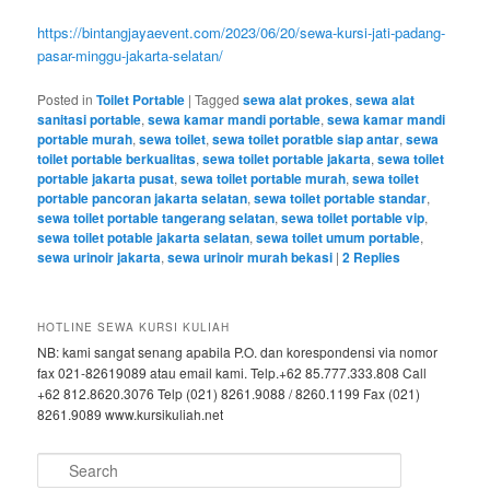
https://bintangjayaevent.com/2023/06/20/sewa-kursi-jati-padang-
pasar-minggu-jakarta-selatan/
Posted in
Toilet Portable
|
Tagged
sewa alat prokes
,
sewa alat
sanitasi portable
,
sewa kamar mandi portable
,
sewa kamar mandi
portable murah
,
sewa toilet
,
sewa toilet poratble siap antar
,
sewa
toilet portable berkualitas
,
sewa toilet portable jakarta
,
sewa toilet
portable jakarta pusat
,
sewa toilet portable murah
,
sewa toilet
portable pancoran jakarta selatan
,
sewa toilet portable standar
,
sewa toilet portable tangerang selatan
,
sewa toilet portable vip
,
sewa toilet potable jakarta selatan
,
sewa toilet umum portable
,
sewa urinoir jakarta
,
sewa urinoir murah bekasi
|
2
Replies
HOTLINE SEWA KURSI KULIAH
NB: kami sangat senang apabila P.O. dan korespondensi via nomor
fax 021-82619089 atau email kami. Telp.+62 85.777.333.808 Call
+62 812.8620.3076 Telp (021) 8261.9088 / 8260.1199 Fax (021)
8261.9089 www.kursikuliah.net
Search