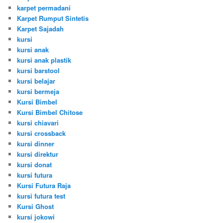
karpet permadani
Karpet Rumput Sintetis
Karpet Sajadah
kursi
kursi anak
kursi anak plastik
kursi barstool
kursi belajar
kursi bermeja
Kursi Bimbel
Kursi Bimbel Chitose
kursi chiavari
kursi crossback
kursi dinner
kursi direktur
kursi donat
kursi futura
Kursi Futura Raja
kursi futura test
Kursi Ghost
kursi jokowi