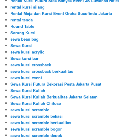
Rental Kursi Futura Stok Banyak Event JS Luwansa Hotel
rental kursi silang
Rental Meja dan Kursi Event Graha Sucofindo Jakarta
rental tenda
Round Table
Sarung Kursi
sewa bean bag
Sewa Kursi
sewa kursi acrylic
Sewa kursi bar
sewa kursi crossback
sewa kursi crossback berkualitas
sewa kursi event
Sewa Kursi Futura Dekorasi Pesta Jakarta Pusat
Sewa Kursi Kuliah
Sewa Kursi Kuliah Berkualitas Jakarta Selatan
Sewa Kursi Kuliah Chitose
sewa kursi scramble
sewa kursi scramble bekasi
sewa kursi scramble berkualitas
sewa kursi scramble bogor
sewa kursi scramble depok