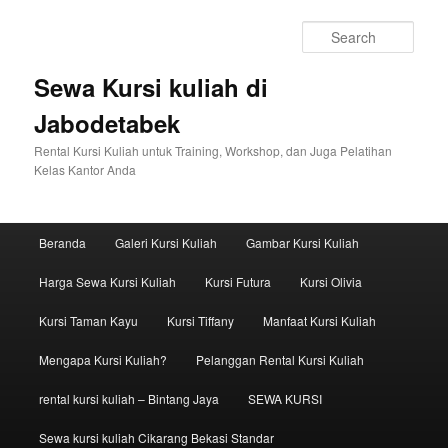
Sear
Sewa Kursi kuliah di
Jabodetabek
Rental Kursi Kuliah untuk Training, Workshop, dan Juga Pelatihan
Kelas Kantor Anda
Main menu
Beranda
Galeri Kursi Kuliah
Gambar Kursi Kuliah
Skip to primary content
Skip to secondary content
Harga Sewa Kursi Kuliah
Kursi Futura
Kursi Olivia
Kursi Taman Kayu
Kursi Tiffany
Manfaat Kursi Kuliah
Mengapa Kursi Kuliah?
Pelanggan Rental Kursi Kuliah
rental kursi kuliah – Bintang Jaya
SEWA KURSI
Sewa kursi kuliah Cikarang Bekasi Standar