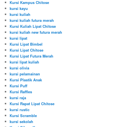
Kursi Kampus Chitose
kursi kayu
kursi kuliah
kursi kuliah futura merah
Kursi Kuliah Lipat Chitose
kursi kuliah new futura merah
kursi lipat
Kursi Lipat Bimbel
Kursi Lipat Chitose
Kursi Lipat Futura Merah
kursi lipat kuliah
kursi olivia
kursi pelamainan
Kursi Plastik Anak
Kursi Puff
Kursi Raffles
kursi raja
Kursi Rapat Lipat Chitose
kursi rustic
Kursi Scramble
kursi sekolah