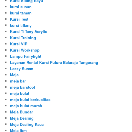
Kursi Silang Kayu
kursi susun
kursi taman
Kursi Test
kursi tiffany
Kursi Tiffany Acrylic
Kursi Training
Kursi VIP
Kursi Workshop
Lampu Fairylight
Layanan Rental Kursi Futura Balaraja Tangerang
Lazzy Susan
Meja
meja bar
meja barstool
meja bulat
meja bulat berkualitas
meja bulat murah
Meja Bundar
Meja Dealing
Meja Dealing Kaca
Meja Ibm