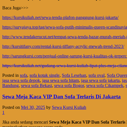
Baca Juga>>>
https://kursikuliah.net/sewa-tenda-plafon-panggung-kursi-jakarta/
https://suryajaya.top/tag/sewa-sofa-putih-minimalis-queen-scandinavi
http://www.tendakerucut.net/tempat-sewa-tenda-bazar-murah-meriah
http://kursitifany.com/rental-kursi-tiffany-acrylic-mewah-trend-2023/
http://sarungkursi.com/penjual-online-sarung-kursi-kualitas-ok-terperc
https://kursikuliah.net/gudang-sewa-kursi-kuliah-lipat-plus-meja-cilan
Posted in
sofa
,
sofa kotak single
,
Sofa Lesehan
,
sofa oval
,
Sofa Quee
jasa sewa sofa depok
,
jasa sewa sofa hitam
,
jasa sewa sofa jakarta
,
ja
Bandung
,
sewa sofa Bekasi
,
sewa sofa Bogor
,
sewa sofa Cikampek
,
Sewa Meja Kaca VIP Dan Sofa Terlaris Di Jakarta
Posted on
Mei 30, 2025
by
Sewa Kursi Kuliah
1
Jika anda sedang mencari
Sewa Meja Kaca VIP Dan Sofa Terlaris 