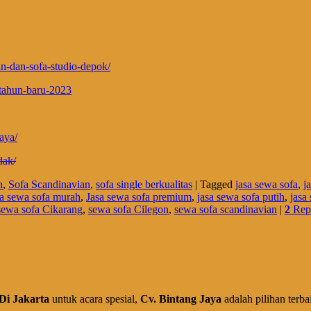
an-dan-sofa-studio-depok/
-tahun-baru-2023
aya/
dak/
n
,
Sofa Scandinavian
,
sofa single berkualitas
|
Tagged
jasa sewa sofa
,
j
sa sewa sofa murah
,
Jasa sewa sofa premium
,
jasa sewa sofa putih
,
jasa
sewa sofa Cikarang
,
sewa sofa Cilegon
,
sewa sofa scandinavian
|
2
Repl
Di Jakarta
untuk acara spesial,
Cv. Bintang Jaya
adalah pilihan terb