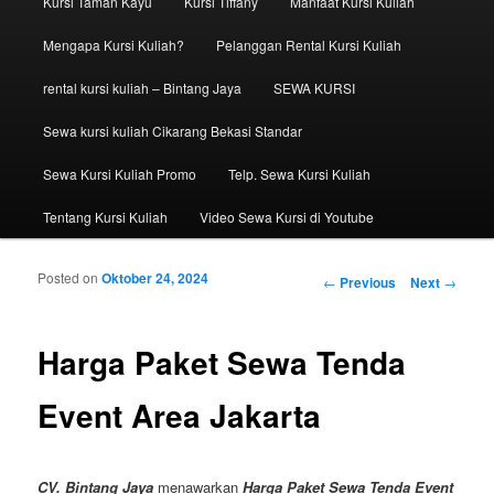
Kursi Taman Kayu
Kursi Tiffany
Manfaat Kursi Kuliah
Mengapa Kursi Kuliah?
Pelanggan Rental Kursi Kuliah
rental kursi kuliah – Bintang Jaya
SEWA KURSI
Sewa kursi kuliah Cikarang Bekasi Standar
Sewa Kursi Kuliah Promo
Telp. Sewa Kursi Kuliah
Tentang Kursi Kuliah
Video Sewa Kursi di Youtube
Posted on
Oktober 24, 2024
Post navigation
←
Previous
Next
→
Harga Paket Sewa Tenda
Event Area Jakarta
CV. Bintang Jaya
menawarkan
Harga Paket Sewa Tenda Event