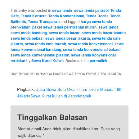
This entry was posted in
sewa tenda
,
sewa tenda parasol
,
Tenda
Cafe
,
Tenda Kerucut
,
Tenda Konvensional
,
Tenda Roder
,
Tenda
Sailtents
,
Tenda Transparan
and tagged
harga sewa tenda
pernikahan
,
paket sewa tenda pernikahan murah
,
sewa tenda
,
sewa tenda bandung
,
sewa tenda bazar
,
sewa tenda bazar banten
,
sewa tenda bekasi
,
sewa tenda besar jakarta
,
sewa tenda cafe
jakarta
,
sewa tenda cafe murah
,
sewa tenda konvensional
,
sewa
tenda konvensional bandung
,
sewa tenda konvensional bekasi
,
sewa tenda konvensional plasfon
,
sewa tenda konvensional
terdekat
by
Sewa Kursi Kuliah
. Bookmark the
permalink
.
ONE THOUGHT ON “
HARGA PAKET SEWA TENDA EVENT AREA JAKARTA
”
Pingback:
Jasa Sewa Sofa Oval Hitam Event Menara 165
JakartaSewa Kursi kuliah di Jabodetabek
Tinggalkan Balasan
Alamat email Anda tidak akan dipublikasikan.
Ruas yang
wajib ditandai
*