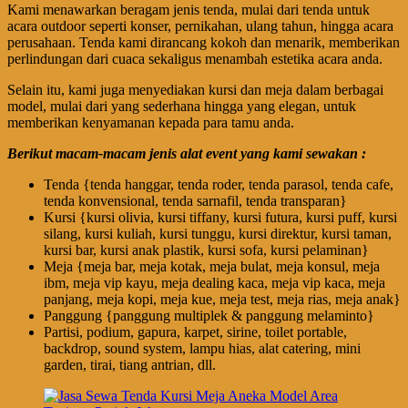
Kami menawarkan beragam jenis tenda, mulai dari tenda untuk
acara outdoor seperti konser, pernikahan, ulang tahun, hingga acara
perusahaan. Tenda kami dirancang kokoh dan menarik, memberikan
perlindungan dari cuaca sekaligus menambah estetika acara anda.
Selain itu, kami juga menyediakan kursi dan meja dalam berbagai
model, mulai dari yang sederhana hingga yang elegan, untuk
memberikan kenyamanan kepada para tamu anda.
Berikut macam-macam jenis alat event yang kami sewakan :
Tenda {tenda hanggar, tenda roder, tenda parasol, tenda cafe,
tenda konvensional, tenda sarnafil, tenda transparan}
Kursi {kursi olivia, kursi tiffany, kursi futura, kursi puff, kursi
silang, kursi kuliah, kursi tunggu, kursi direktur, kursi taman,
kursi bar, kursi anak plastik, kursi sofa, kursi pelaminan}
Meja {meja bar, meja kotak, meja bulat, meja konsul, meja
ibm, meja vip kayu, meja dealing kaca, meja vip kaca, meja
panjang, meja kopi, meja kue, meja test, meja rias, meja anak}
Panggung {panggung multiplek & panggung melaminto}
Partisi, podium, gapura, karpet, sirine, toilet portable,
backdrop, sound system, lampu hias, alat catering, mini
garden, tirai, tiang antrian, dll.