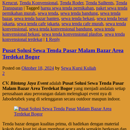
Kerucut
,
Tenda Konvensional
,
Tenda Roder
,
Tenda Sailtents
,
Tenda
Transparan
|
Tagged
harga sewa tenda pernikahan
,
paket sewa tenda
pernikahan murah
,
sewa tenda
,
sewa tenda bandung
,
sewa tenda
bazar
,
sewa tenda bazar banten
,
sewa tenda bekasi
,
sewa tenda besar
jakarta
,
sewa tenda cafe jakarta
,
sewa tenda cafe murah
,
sewa tenda
konvensional
,
sewa tenda konvensional bandung
,
sewa tenda
konvensional bekasi
,
sewa tenda konvensional plasfon
,
sewa tenda
konvensional terdekat
|
1
Reply
Pusat Solusi Sewa Tenda Pasar Malam Bazar Area
Terdekat Bogor
Posted on
Oktober 18, 2024
by
Sewa Kursi Kuliah
2
CV. Bintang Jaya Event
adalah
Pusat Solusi Sewa Tenda Pasar
Malam Bazar Area Terdekat Bogor
yang menjadi andalan setiap
perusahaan atau perorangan dalam melengkapi event nya di
Jabodetabek yang di selenggaran secara outdoor maupun indoor.
Tenda bazar dengan kualitas prima, di hadirkan dengan material
kokoh dan kuat ini akan membuat acara anda semakin berkesan dan