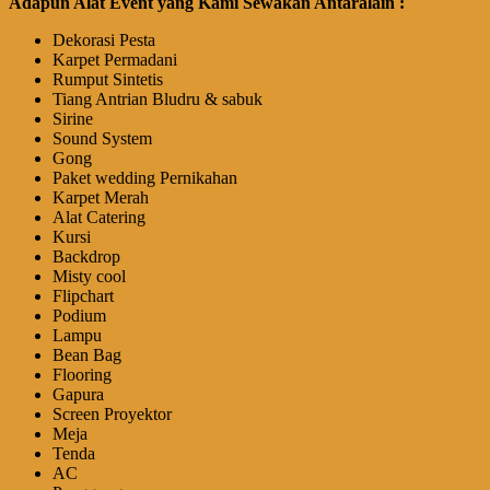
Adapun Alat Event yang Kami Sewakan Antaralain :
Dekorasi Pesta
Karpet Permadani
Rumput Sintetis
Tiang Antrian Bludru & sabuk
Sirine
Sound System
Gong
Paket wedding Pernikahan
Karpet Merah
Alat Catering
Kursi
Backdrop
Misty cool
Flipchart
Podium
Lampu
Bean Bag
Flooring
Gapura
Screen Proyektor
Meja
Tenda
AC