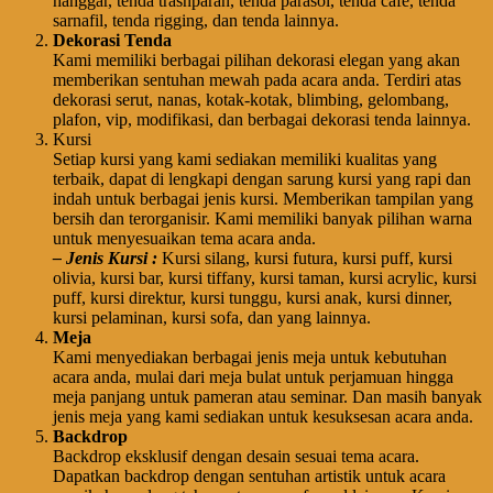
hanggar, tenda trasnparan, tenda parasol, tenda cafe, tenda
sarnafil, tenda rigging, dan tenda lainnya.
Dekorasi Tenda
Kami memiliki berbagai pilihan dekorasi elegan yang akan
memberikan sentuhan mewah pada acara anda. Terdiri atas
dekorasi serut, nanas, kotak-kotak, blimbing, gelombang,
plafon, vip, modifikasi, dan berbagai dekorasi tenda lainnya.
Kursi
Setiap kursi yang kami sediakan memiliki kualitas yang
terbaik, dapat di lengkapi dengan sarung kursi yang rapi dan
indah untuk berbagai jenis kursi. Memberikan tampilan yang
bersih dan terorganisir. Kami memiliki banyak pilihan warna
untuk menyesuaikan tema acara anda.
– Jenis Kursi :
Kursi silang, kursi futura, kursi puff, kursi
olivia, kursi bar, kursi tiffany, kursi taman, kursi acrylic, kursi
puff, kursi direktur, kursi tunggu, kursi anak, kursi dinner,
kursi pelaminan, kursi sofa, dan yang lainnya.
Meja
Kami menyediakan berbagai jenis meja untuk kebutuhan
acara anda, mulai dari meja bulat untuk perjamuan hingga
meja panjang untuk pameran atau seminar. Dan masih banyak
jenis meja yang kami sediakan untuk kesuksesan acara anda.
Backdrop
Backdrop eksklusif dengan desain sesuai tema acara.
Dapatkan backdrop dengan sentuhan artistik untuk acara