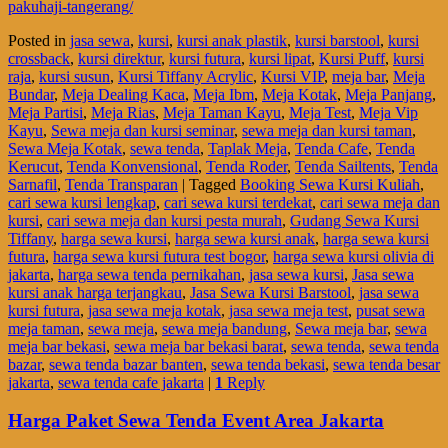
pakuhaji-tangerang/
Posted in
jasa sewa
,
kursi
,
kursi anak plastik
,
kursi barstool
,
kursi
crossback
,
kursi direktur
,
kursi futura
,
kursi lipat
,
Kursi Puff
,
kursi
raja
,
kursi susun
,
Kursi Tiffany Acrylic
,
Kursi VIP
,
meja bar
,
Meja
Bundar
,
Meja Dealing Kaca
,
Meja Ibm
,
Meja Kotak
,
Meja Panjang
,
Meja Partisi
,
Meja Rias
,
Meja Taman Kayu
,
Meja Test
,
Meja Vip
Kayu
,
Sewa meja dan kursi seminar
,
sewa meja dan kursi taman
,
Sewa Meja Kotak
,
sewa tenda
,
Taplak Meja
,
Tenda Cafe
,
Tenda
Kerucut
,
Tenda Konvensional
,
Tenda Roder
,
Tenda Sailtents
,
Tenda
Sarnafil
,
Tenda Transparan
|
Tagged
Booking Sewa Kursi Kuliah
,
cari sewa kursi lengkap
,
cari sewa kursi terdekat
,
cari sewa meja dan
kursi
,
cari sewa meja dan kursi pesta murah
,
Gudang Sewa Kursi
Tiffany
,
harga sewa kursi
,
harga sewa kursi anak
,
harga sewa kursi
futura
,
harga sewa kursi futura test bogor
,
harga sewa kursi olivia di
jakarta
,
harga sewa tenda pernikahan
,
jasa sewa kursi
,
Jasa sewa
kursi anak harga terjangkau
,
Jasa Sewa Kursi Barstool
,
jasa sewa
kursi futura
,
jasa sewa meja kotak
,
jasa sewa meja test
,
pusat sewa
meja taman
,
sewa meja
,
sewa meja bandung
,
Sewa meja bar
,
sewa
meja bar bekasi
,
sewa meja bar bekasi barat
,
sewa tenda
,
sewa tenda
bazar
,
sewa tenda bazar banten
,
sewa tenda bekasi
,
sewa tenda besar
jakarta
,
sewa tenda cafe jakarta
|
1
Reply
Harga Paket Sewa Tenda Event Area Jakarta