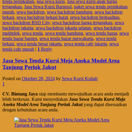
tenda pernikahan
,
jasa sewa kursi
,
Jasa sewa kursi anak harga
terjangkau
,
Jasa Sewa Kursi Barstool
,
paket sewa tenda pernikahan
murah
,
sewa backdrop
,
sewa backdrop bandung
,
sewa backdrop
bekasi
,
sewa backdrop bekasi barat
,
sewa backdrop berkualitas
,
sewa backdrop BSD City
,
sewa backdrop harga terjangkau
,
sewa
backdrop jakarta
,
sewa backdrop jakarta selatan
,
sewa backdrop
multiplek
,
sewa tenda
,
sewa tenda bandung
,
sewa tenda bazar
,
sewa
tenda bazar banten
,
sewa tenda bazar purwakarta
,
sewa tenda
bekasi
,
sewa tenda besar jakarta
,
sewa tenda cafe jakarta
,
sewa
tenda cafe murah
|
1
Reply
Jasa Sewa Tenda Kursi Meja Aneka Model Area
Tanjung Periuk Jakut
Posted on
Oktober 28, 2024
by
Sewa Kursi Kuliah
1
CV. Bintang Jaya
siap membantu mewujudkan acara anda menjadi
lebih berkesan. Kami menyediakan
Jasa Sewa Tenda Kursi Meja
Aneka Model Area Tanjung Periuk Jakut
yang dapat disesuaikan
dengan kebutuhan acara anda.