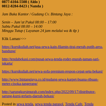
0877-6104-5508 ( Aldo )
0812-8284-8423 ( Nanda )
Jam Buka Kantor / Gudang Cv. Bintang Jaya :
Senin – Jum’at Pukul 08:00 – 17:00
Sabtu Pukul 08:00 – 14:00
Minggu Tutup ( Layanan 24 jam melalui wa & tlp )
Klik Laman>>>
https://kursikuliah.net/jasa-sewa-kain-filamin-tirai-merah-putih-area-
bandung/
http://tendabekasi.com/pusat-sewa-tenda-roder-murah-taman-sari-
jakarta/
https://kursikuliah.net/sewa-sofa-premium-respon-cepat-setu-bekasi/
http://www.bintangjaya.co.id/gudang-sewa-karpet-buana-ribuan-
meter-cisoka-tangerang/
http://sarungkursimurah.com/index.php/2022/09/17/distributor-
sarung-kursi-terlaris-daerah-bekasi/
Posted in
sewa tenda
,
sewa tenda parasol
,
Tenda Cafe
,
Tenda