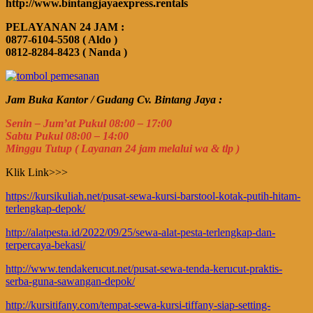
http://www.bintangjayaexpress.rentals
PELAYANAN 24 JAM :
0877-6104-5508 ( Aldo )
0812-8284-8423 ( Nanda )
Jam Buka Kantor / Gudang Cv. Bintang Jaya :
Senin – Jum’at Pukul 08:00 – 17:00
Sabtu Pukul 08:00 – 14:00
Minggu Tutup ( Layanan 24 jam melalui wa & tlp )
Klik Link>>>
https://kursikuliah.net/pusat-sewa-kursi-barstool-kotak-putih-hitam-
terlengkap-depok/
http://alatpesta.id/2022/09/25/sewa-alat-pesta-terlengkap-dan-
terpercaya-bekasi/
http://www.tendakerucut.net/pusat-sewa-tenda-kerucut-praktis-
serba-guna-sawangan-depok/
http://kursitifany.com/tempat-sewa-kursi-tiffany-siap-setting-