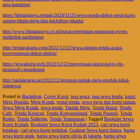
area-bandung/
https://bintangjaya.rentals/2024/11/21/sewa-tenda-dekor-serut-kursi-
sarung-hitam-meja-dan-backdrop-jakarta/
http://www.bintangjaya.co.id/pusat-perentalan-panggung-event-
multiplek-tambelang/
http://tendajakarta.com/2022/12/22/sewa-pinjam-tenda-acara-
konvensional-dekor-plafon/
https://sewakursi.tech/2022/12/22/penyewaan-kursi-kayu-vip-
eksklusif-cigombong/
http://taplakmeja.net/2022/12/grosiran-taplak-meja-produk-lokal-
istimewa/
Posted in
Backdrop
,
Cover Kursi
,
jasa sewa
,
jasa sewa tenda
,
kursi
,
Meja Bundar
,
Meja Kotak
,
rental tenda
,
sewa meja dan kursi taman
,
Sewa Meja Kotak
,
sewa tenda
,
Taplak Meja
,
Tenda Bazar
,
Tenda
Cafe
,
Tenda Kerucut
,
Tenda Konvensional
,
Tenda Parasol
,
Tenda
Roder
,
Tenda Sailtents
,
Tenda Transparan
|
Tagged
Booking Sewa
Kursi Kuliah
,
Booking Sewa Kursi Kuliah 2023
,
cari sewa kursi
lengkap
,
cari sewa kursi terdekat
,
Gudang Sewa kursi futura
,
harga
sewa kursi anak
,
harga sewa kursi olivia di jakarta
,
harga sewa