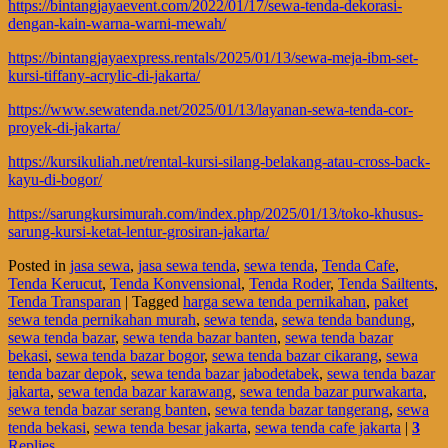
https://bintangjayaevent.com/2022/01/17/sewa-tenda-dekorasi-
dengan-kain-warna-warni-mewah/
https://bintangjayaexpress.rentals/2025/01/13/sewa-meja-ibm-set-
kursi-tiffany-acrylic-di-jakarta/
https://www.sewatenda.net/2025/01/13/layanan-sewa-tenda-cor-
proyek-di-jakarta/
https://kursikuliah.net/rental-kursi-silang-belakang-atau-cross-back-
kayu-di-bogor/
https://sarungkursimurah.com/index.php/2025/01/13/toko-khusus-
sarung-kursi-ketat-lentur-grosiran-jakarta/
Posted in
jasa sewa
,
jasa sewa tenda
,
sewa tenda
,
Tenda Cafe
,
Tenda Kerucut
,
Tenda Konvensional
,
Tenda Roder
,
Tenda Sailtents
,
Tenda Transparan
|
Tagged
harga sewa tenda pernikahan
,
paket
sewa tenda pernikahan murah
,
sewa tenda
,
sewa tenda bandung
,
sewa tenda bazar
,
sewa tenda bazar banten
,
sewa tenda bazar
bekasi
,
sewa tenda bazar bogor
,
sewa tenda bazar cikarang
,
sewa
tenda bazar depok
,
sewa tenda bazar jabodetabek
,
sewa tenda bazar
jakarta
,
sewa tenda bazar karawang
,
sewa tenda bazar purwakarta
,
sewa tenda bazar serang banten
,
sewa tenda bazar tangerang
,
sewa
tenda bekasi
,
sewa tenda besar jakarta
,
sewa tenda cafe jakarta
|
3
Replies