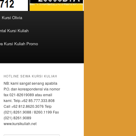
Kursi Olivia
tal Kursi Kuliah
a Kursi Kuliah Promo
HOTLINE SEWA KURSI KULIAH
NB: kami sangat senang apabila
P.O. dan korespondensi via nomor
fax 021-82619089 atau email
kami. Telp.+62 85.777.333.808
Call +62 812.8620.3076 Telp
(021) 8261.9088 / 8260.1199 Fax
(021) 8261.9089
www.kursikuliah.net