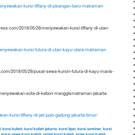
menyewakan-kursi-tiffany-di-pisangan-baru-matraman-
press.com/2018/05/28/menyewakan-kursi-tiffany-di-utan-
menyewakan-kursi-futura-di-utan-kayu-utara-matraman-
ss.com/2018/05/28/pusat-sewa-kursin-futura-di-kayu-manis-
8/menyewakan-sofa-di-kebon-manggismatraman-jakarta-
an-kursi-tiffany-di-jati-pulo-gadung-jakarta-timur/
i
,
kursi kuliah
,
kursi kuliah jakarta
,
kursi lipat
,
kursi seminar
,
kursi
,
pusat sewa kursi kuliah
,
rental kursi kuliah
,
sewa kursi kuliah
,