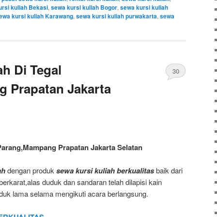
rsi kuliah Bekasi
,
sewa kursi kuliah Bogor
,
sewa kursi kuliah
ewa kursi kuliah Karawang
,
sewa kursi kuliah purwakarta
,
sewa
ah Di Tegal
30
 Prapatan Jakarta
 Parang,Mampang Prapatan Jakarta Selatan
ah
dengan produk
sewa kursi kuliah berkualitas
baik dari
berkarat,alas duduk dan sandaran telah dilapisi kain
uduk lama selama mengikuti acara berlangsung.