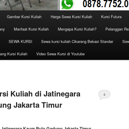
Gambar Kursi Kuliah
Harga Sewa Kursi Kuliah
Kursi Futura
any
Manfaat Kursi Kuliah
Mengapa Kursi Kuliah?
Pelanggan Ren
SEWA KURSI
Sewa kursi kuliah Cikarang Bekasi Standar
Sew
ang Kursi Kuliah
Video Sewa Kursi di Youtube
i Kuliah di Jatinegara
4
ng Jakarta Timur
 Jatinegara Kaum Pulo Gadung Jakarta Timur