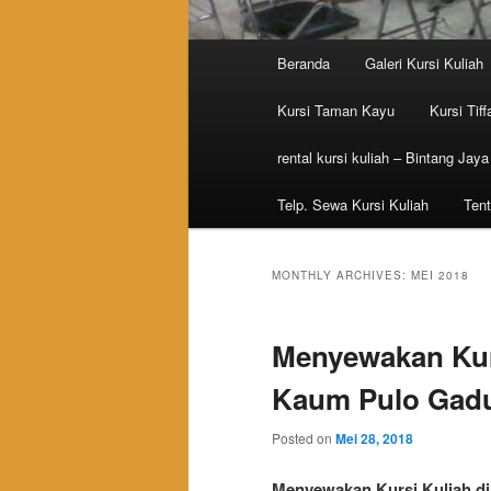
Main menu
Beranda
Galeri Kursi Kuliah
Skip to primary content
Skip to secondary content
Kursi Taman Kayu
Kursi Tiff
rental kursi kuliah – Bintang Jaya
Telp. Sewa Kursi Kuliah
Tent
MONTHLY ARCHIVES:
MEI 2018
Menyewakan Kurs
Kaum Pulo Gadu
Posted on
Mei 28, 2018
Menyewakan Kursi Kuliah di