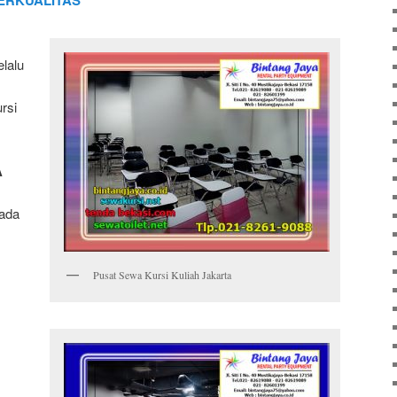
ERKUALITAS
elalu
rsi
A
pada
Pusat Sewa Kursi Kuliah Jakarta