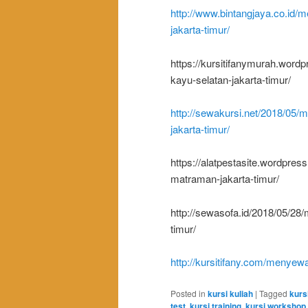
http://www.bintangjaya.co.id/
jakarta-timur/
https://kursitifanymurah.word
kayu-selatan-jakarta-timur/
http://sewakursi.net/2018/05/
jakarta-timur/
https://alatpestasite.wordpre
matraman-jakarta-timur/
http://sewasofa.id/2018/05/2
timur/
http://kursitifany.com/menyewak
Posted in
kursi kuliah
|
Tagged
kurs
test
,
kursi training
,
kursi workshop