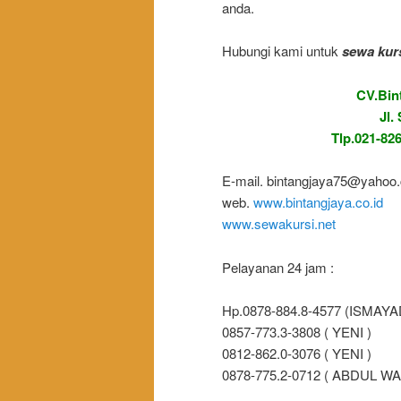
anda.
Hubungi kami untuk
sewa kurs
CV.Bin
Jl.
Tlp.021-826
E-mail. bintangjaya75@yahoo
web.
www.bintangjaya.co.id
www.sewakursi.net
Pelayanan 24 jam :
Hp.0878-884.8-4577 (ISMAYA
0857-773.3-3808 ( YENI )
0812-862.0-3076 ( YENI )
0878-775.2-0712 ( ABDUL WA