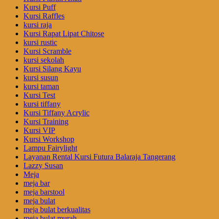
Kursi Puff
Kursi Raffles
kursi raja
Kursi Rapat Lipat Chitose
kursi rustic
Kursi Scramble
kursi sekolah
Kursi Silang Kayu
kursi susun
kursi taman
Kursi Test
kursi tiffany
Kursi Tiffany Acrylic
Kursi Training
Kursi VIP
Kursi Workshop
Lampu Fairylight
Layanan Rental Kursi Futura Balaraja Tangerang
Lazzy Susan
Meja
meja bar
meja barstool
meja bulat
meja bulat berkualitas
meja bulat murah