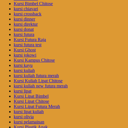
Kursi Bimbel Chitose
kursi chiavari
kursi crossback
kursi dinner
kursi direktur
kursi donat
kursi futura
Kursi Futura Raja
kursi futura test
Kursi Ghost
kursi jokowi
Kursi Kampus Chitose
kursi kayu
kursi kuliah
kursi kuliah futura merah
Kursi Kuliah Lipat Chitose
kursi kuliah new futura merah
kursi lipat
Kursi Lipat Bimbel
Kursi Lipat Chitose
Kursi Lipat Futura Merah
kursi lipat kuliah
kursi olivia
kursi pelamainan
Kursi Plastik Anak