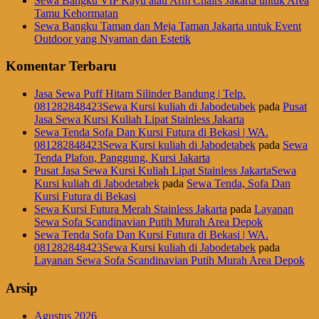
Sewa Bangku VIP Kayu atau Arm Chairs Jakarta untuk Area
Tamu Kehormatan
Sewa Bangku Taman dan Meja Taman Jakarta untuk Event
Outdoor yang Nyaman dan Estetik
Komentar Terbaru
Jasa Sewa Puff Hitam Silinder Bandung | Telp.
081282848423Sewa Kursi kuliah di Jabodetabek
pada
Pusat
Jasa Sewa Kursi Kuliah Lipat Stainless Jakarta
Sewa Tenda Sofa Dan Kursi Futura di Bekasi | WA.
081282848423Sewa Kursi kuliah di Jabodetabek
pada
Sewa
Tenda Plafon, Panggung, Kursi Jakarta
Pusat Jasa Sewa Kursi Kuliah Lipat Stainless JakartaSewa
Kursi kuliah di Jabodetabek
pada
Sewa Tenda, Sofa Dan
Kursi Futura di Bekasi
Sewa Kursi Futura Merah Stainless Jakarta
pada
Layanan
Sewa Sofa Scandinavian Putih Murah Area Depok
Sewa Tenda Sofa Dan Kursi Futura di Bekasi | WA.
081282848423Sewa Kursi kuliah di Jabodetabek
pada
Layanan Sewa Sofa Scandinavian Putih Murah Area Depok
Arsip
Agustus 2026