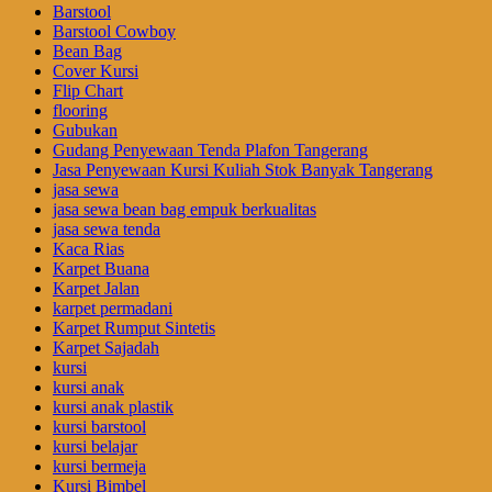
Barstool
Barstool Cowboy
Bean Bag
Cover Kursi
Flip Chart
flooring
Gubukan
Gudang Penyewaan Tenda Plafon Tangerang
Jasa Penyewaan Kursi Kuliah Stok Banyak Tangerang
jasa sewa
jasa sewa bean bag empuk berkualitas
jasa sewa tenda
Kaca Rias
Karpet Buana
Karpet Jalan
karpet permadani
Karpet Rumput Sintetis
Karpet Sajadah
kursi
kursi anak
kursi anak plastik
kursi barstool
kursi belajar
kursi bermeja
Kursi Bimbel