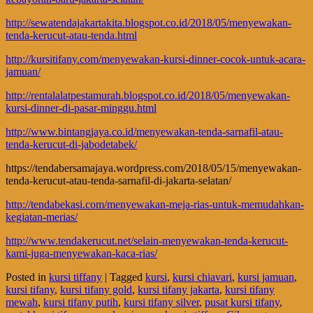
http://sewatendajakartakita.blogspot.co.id/2018/05/menyewakan-
tenda-kerucut-atau-tenda.html
http://kursitifany.com/menyewakan-kursi-dinner-cocok-untuk-acara-
jamuan/
http://rentalalatpestamurah.blogspot.co.id/2018/05/menyewakan-
kursi-dinner-di-pasar-minggu.html
http://www.bintangjaya.co.id/menyewakan-tenda-sarnafil-atau-
tenda-kerucut-di-jabodetabek/
https://tendabersamajaya.wordpress.com/2018/05/15/menyewakan-
tenda-kerucut-atau-tenda-sarnafil-di-jakarta-selatan/
http://tendabekasi.com/menyewakan-meja-rias-untuk-memudahkan-
kegiatan-merias/
http://www.tendakerucut.net/selain-menyewakan-tenda-kerucut-
kami-juga-menyewakan-kaca-rias/
Posted in
kursi tiffany
|
Tagged
kursi
,
kursi chiavari
,
kursi jamuan
,
kursi tifany
,
kursi tifany gold
,
kursi tifany jakarta
,
kursi tifany
mewah
,
kursi tifany putih
,
kursi tifany silver
,
pusat kursi tifany
,