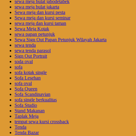
sewa meja bulat jabodetabek
sewa meja bulat jakarta
Sewa meja dan kursi pesta
Sewa meja dan kursi seminar
sewa meja dan kursi taman
Sewa Meja Kotak
sewa papan petunjuk
Sewa Sign Out Papan Petunjuk Wilayah Jakarta
sewa tenda
sewa tenda parasol
Sign Out Portrait
soda oval
sofa
sofa kotak single
Sofa Lesehan
sofa oval
Sofa Queen
Sofa Scandinavian
sofa single berkualitas
Sofa Studio
Stand Makanan
Taplak Meja
tempat sewa kursi crossback
Tenda
Tenda Bazar