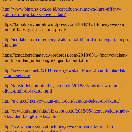
http://www.bintangjaya.co.id/perpaduan-istimewa-kursi-tiffany-
gold-dan-meja-kotak-cover-hitam/
https://kursitifanymurah.wordpress.com/2018/05/14/menyewakan-
kursi-tiffany-gold-di-jakarta-pusat/
http://tendabekasi.com/menyewakan-tirai-hitam-lotto-dengan-lampu-
bintang/
https://tendabersamajaya.wordpress.com/2018/05/14/menyewakan-
tirai-hitam-lampu-bintang-dengan-bahan-lotto/
http://sewakursi.net/2018/05/menyewakan-kursi-olivia-di-cilandak-
jakarta-selatan/
http://kursioliviamurah.blogspot.co.id/2018/05/pusat-sewa-kursi-
olivia-putih-di-jakarta.html
http://meja.co/menyewakan-meja-dan-bangku-bakso-di-jakarta/
http://sewakursimejakita.blogspot.co.id/2018/05/menyewakan-meja-
bakso-dan-bangku-bakso.html
http://www.tendakerucut.net/menyewakan-tenda-kerucut-di-
kebayoran-baru-jakarta-selatan/