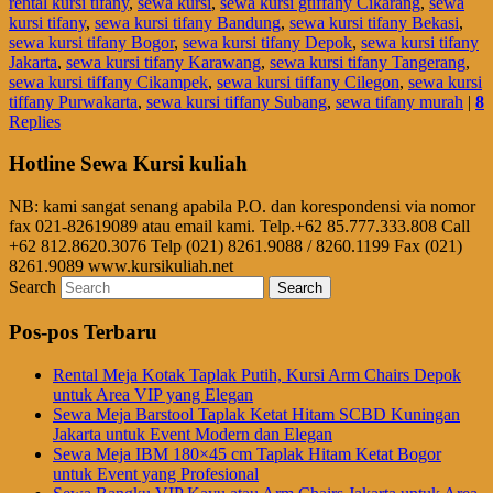
rental kursi tifany
,
sewa kursi
,
sewa kursi gtiffany Cikarang
,
sewa
kursi tifany
,
sewa kursi tifany Bandung
,
sewa kursi tifany Bekasi
,
sewa kursi tifany Bogor
,
sewa kursi tifany Depok
,
sewa kursi tifany
Jakarta
,
sewa kursi tifany Karawang
,
sewa kursi tifany Tangerang
,
sewa kursi tiffany Cikampek
,
sewa kursi tiffany Cilegon
,
sewa kursi
tiffany Purwakarta
,
sewa kursi tiffany Subang
,
sewa tifany murah
|
8
Replies
Hotline Sewa Kursi kuliah
NB: kami sangat senang apabila P.O. dan korespondensi via nomor
fax 021-82619089 atau email kami. Telp.+62 85.777.333.808 Call
+62 812.8620.3076 Telp (021) 8261.9088 / 8260.1199 Fax (021)
8261.9089 www.kursikuliah.net
Search
Pos-pos Terbaru
Rental Meja Kotak Taplak Putih, Kursi Arm Chairs Depok
untuk Area VIP yang Elegan
Sewa Meja Barstool Taplak Ketat Hitam SCBD Kuningan
Jakarta untuk Event Modern dan Elegan
Sewa Meja IBM 180×45 cm Taplak Hitam Ketat Bogor
untuk Event yang Profesional