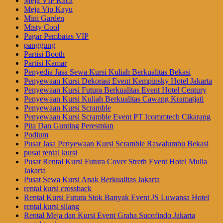
Meja VIP Kaca
Meja Vip Kayu
Mini Garden
Misty Cool
Pagar Pembatas VIP
panggung
Partisi Booth
Partisi Kamar
Penyedia Jasa Sewa Kursi Kuliah Berkualitas Bekasi
Penyewaan Kursi Dekorasi Event Kempinsky Hotel Jakarta
Penyewaan Kursi Futura Berkualitas Event Hotel Century
Penyewaan Kursi Kuliah Berkualitas Cawang Kramatjati
Penyewaan Kursi Scramble
Penyewaan Kursi Scramble Event PT Icommtech Cikarang
Pita Dan Gunting Peresmian
Podium
Pusat Jasa Penyewaan Kursi Scramble Rawalumbu Bekasi
pusat rental kursi
Pusat Rental Kursi Futura Cover Streth Event Hotel Mulia
Jakarta
Pusat Sewa Kursi Anak Berkualitas Jakarta
rental kursi crossback
Rental Kursi Futura Stok Banyak Event JS Luwansa Hotel
rental kursi silang
Rental Meja dan Kursi Event Graha Sucofindo Jakarta