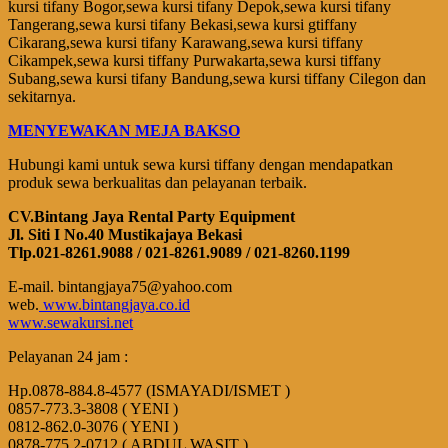
kursi tifany Bogor,sewa kursi tifany Depok,sewa kursi tifany
Tangerang,sewa kursi tifany Bekasi,sewa kursi gtiffany
Cikarang,sewa kursi tifany Karawang,sewa kursi tiffany
Cikampek,sewa kursi tiffany Purwakarta,sewa kursi tiffany
Subang,sewa kursi tifany Bandung,sewa kursi tiffany Cilegon dan
sekitarnya.
MENYEWAKAN MEJA BAKSO
Hubungi kami untuk sewa kursi tiffany dengan mendapatkan
produk sewa berkualitas dan pelayanan terbaik.
CV.Bintang Jaya Rental Party Equipment
Jl. Siti I No.40 Mustikajaya Bekasi
Tlp.021-8261.9088 / 021-8261.9089 / 021-8260.1199
E-mail. bintangjaya75@yahoo.com
web.
www.bintangjaya.co.id
www.sewakursi.net
Pelayanan 24 jam :
Hp.0878-884.8-4577 (ISMAYADI/ISMET )
0857-773.3-3808 ( YENI )
0812-862.0-3076 ( YENI )
0878-775.2-0712 ( ABDUL WASIT )