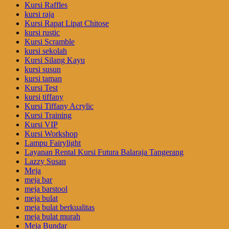
Kursi Raffles
kursi raja
Kursi Rapat Lipat Chitose
kursi rustic
Kursi Scramble
kursi sekolah
Kursi Silang Kayu
kursi susun
kursi taman
Kursi Test
kursi tiffany
Kursi Tiffany Acrylic
Kursi Training
Kursi VIP
Kursi Workshop
Lampu Fairylight
Layanan Rental Kursi Futura Balaraja Tangerang
Lazzy Susan
Meja
meja bar
meja barstool
meja bulat
meja bulat berkualitas
meja bulat murah
Meja Bundar