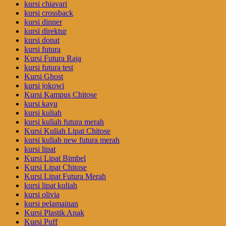
kursi chiavari
kursi crossback
kursi dinner
kursi direktur
kursi donat
kursi futura
Kursi Futura Raja
kursi futura test
Kursi Ghost
kursi jokowi
Kursi Kampus Chitose
kursi kayu
kursi kuliah
kursi kuliah futura merah
Kursi Kuliah Lipat Chitose
kursi kuliah new futura merah
kursi lipat
Kursi Lipat Bimbel
Kursi Lipat Chitose
Kursi Lipat Futura Merah
kursi lipat kuliah
kursi olivia
kursi pelamainan
Kursi Plastik Anak
Kursi Puff