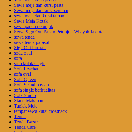
Sewa meja dan kursi pesta
Sewa meja dan kursi seminar
sewa meja dan kursi taman
Sewa Meja Kotak
sewa papan petunjuk
Sewa Sign Out Papan Petunjuk Wilayah Jakarta
sewa tenda
sewa tenda parasol
Sign Out Portrait
soda oval
sofa
sofa kotak single
Sofa Lesehan
sofa oval
Sofa Queen
Sofa Scandinavian
sofa single berkualitas
Sofa Studio
Stand Makanan
Taplak Meja
tempat sewa kursi crossback
Tenda
Tenda Bazar
Tenda Cafe