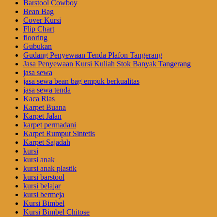
Barstool Cowboy
Bean Bag
Cover Kursi
Flip Chart
flooring
Gubukan
Gudang Penyewaan Tenda Plafon Tangerang
Jasa Penyewaan Kursi Kuliah Stok Banyak Tangerang
jasa sewa
jasa sewa bean bag empuk berkualitas
jasa sewa tenda
Kaca Rias
Karpet Buana
Karpet Jalan
karpet permadani
Karpet Rumput Sintetis
Karpet Sajadah
kursi
kursi anak
kursi anak plastik
kursi barstool
kursi belajar
kursi bermeja
Kursi Bimbel
Kursi Bimbel Chitose