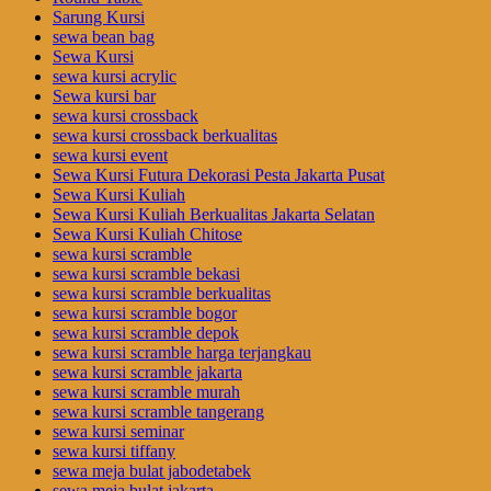
Sarung Kursi
sewa bean bag
Sewa Kursi
sewa kursi acrylic
Sewa kursi bar
sewa kursi crossback
sewa kursi crossback berkualitas
sewa kursi event
Sewa Kursi Futura Dekorasi Pesta Jakarta Pusat
Sewa Kursi Kuliah
Sewa Kursi Kuliah Berkualitas Jakarta Selatan
Sewa Kursi Kuliah Chitose
sewa kursi scramble
sewa kursi scramble bekasi
sewa kursi scramble berkualitas
sewa kursi scramble bogor
sewa kursi scramble depok
sewa kursi scramble harga terjangkau
sewa kursi scramble jakarta
sewa kursi scramble murah
sewa kursi scramble tangerang
sewa kursi seminar
sewa kursi tiffany
sewa meja bulat jabodetabek
sewa meja bulat jakarta