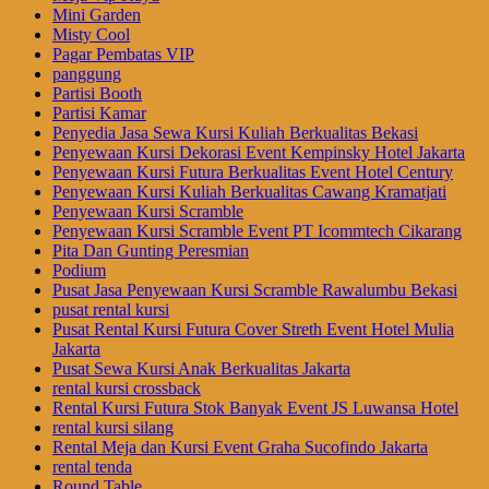
Mini Garden
Misty Cool
Pagar Pembatas VIP
panggung
Partisi Booth
Partisi Kamar
Penyedia Jasa Sewa Kursi Kuliah Berkualitas Bekasi
Penyewaan Kursi Dekorasi Event Kempinsky Hotel Jakarta
Penyewaan Kursi Futura Berkualitas Event Hotel Century
Penyewaan Kursi Kuliah Berkualitas Cawang Kramatjati
Penyewaan Kursi Scramble
Penyewaan Kursi Scramble Event PT Icommtech Cikarang
Pita Dan Gunting Peresmian
Podium
Pusat Jasa Penyewaan Kursi Scramble Rawalumbu Bekasi
pusat rental kursi
Pusat Rental Kursi Futura Cover Streth Event Hotel Mulia
Jakarta
Pusat Sewa Kursi Anak Berkualitas Jakarta
rental kursi crossback
Rental Kursi Futura Stok Banyak Event JS Luwansa Hotel
rental kursi silang
Rental Meja dan Kursi Event Graha Sucofindo Jakarta
rental tenda
Round Table