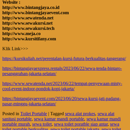
Website :
http://www.bintangjaya.co.id
http://www.bintangjayaevent.com
http://www.sewatenda.net
http://www.sewakursi.net
http://www.sewakursi.tech
http://www.meja.co
http://www.kursitifany.com
Klik Link>>>
https://kursikuliah.net/perentalan-kursi-futura-berkualitas-tangerang/
https://bintangjayaexpress.rentals/2023/06/22/sewa-tenda-bintaro-
pesanggrahan-jakarta-selatan/
https://www.sewatenda.net/2023/06/22/tempat-penyewaan-misty-
cool-event-indoor-pondok-kopi-jakarta/
https://bintangjayaevent.com/2023/06/20/sewa-kursi-jati-padang-
pasar-minggu-jakarta-selatan/
Posted in
Toilet Portable
|
Tagged
sewa alat prokes
,
sewa alat
sanitasi portable
,
sewa kamar mandi portable
,
sewa kamar mandi
portable murah
,
sewa toilet
,
sewa toilet poratble siap antar
,
sewa
toilet portable berkualitas
,
sewa toilet portable jakarta
,
sewa toilet