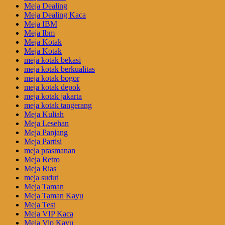
Meja Dealing
Meja Dealing Kaca
Meja IBM
Meja Ibm
Meja Kotak
Meja Kotak
meja kotak bekasi
meja kotak berkualitas
meja kotak bogor
meja kotak depok
meja kotak jakarta
meja kotak tangerang
Meja Kuliah
Meja Lesehan
Meja Panjang
Meja Partisi
meja prasmanan
Meja Retro
Meja Rias
meja sudut
Meja Taman
Meja Taman Kayu
Meja Test
Meja VIP Kaca
Meja Vip Kayu