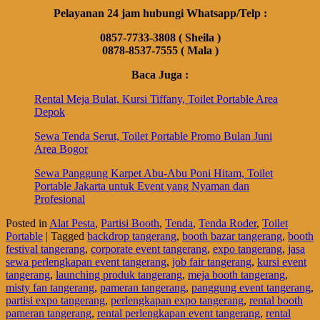
Pelayanan 24 jam hubungi Whatsapp/Telp :
0857-7733-3808 ( Sheila )
0878-8537-7555 ( Mala )
Baca Juga :
Rental Meja Bulat, Kursi Tiffany, Toilet Portable Area
Depok
Sewa Tenda Serut, Toilet Portable Promo Bulan Juni
Area Bogor
Sewa Panggung Karpet Abu-Abu Poni Hitam, Toilet
Portable Jakarta untuk Event yang Nyaman dan
Profesional
Posted in
Alat Pesta
,
Partisi Booth
,
Tenda
,
Tenda Roder
,
Toilet
Portable
|
Tagged
backdrop tangerang
,
booth bazar tangerang
,
booth
festival tangerang
,
corporate event tangerang
,
expo tangerang
,
jasa
sewa perlengkapan event tangerang
,
job fair tangerang
,
kursi event
tangerang
,
launching produk tangerang
,
meja booth tangerang
,
misty fan tangerang
,
pameran tangerang
,
panggung event tangerang
,
partisi expo tangerang
,
perlengkapan expo tangerang
,
rental booth
pameran tangerang
,
rental perlengkapan event tangerang
,
rental