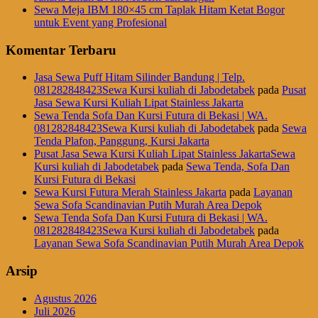
Sewa Meja IBM 180×45 cm Taplak Hitam Ketat Bogor
untuk Event yang Profesional
Komentar Terbaru
Jasa Sewa Puff Hitam Silinder Bandung | Telp.
081282848423Sewa Kursi kuliah di Jabodetabek
pada
Pusat
Jasa Sewa Kursi Kuliah Lipat Stainless Jakarta
Sewa Tenda Sofa Dan Kursi Futura di Bekasi | WA.
081282848423Sewa Kursi kuliah di Jabodetabek
pada
Sewa
Tenda Plafon, Panggung, Kursi Jakarta
Pusat Jasa Sewa Kursi Kuliah Lipat Stainless JakartaSewa
Kursi kuliah di Jabodetabek
pada
Sewa Tenda, Sofa Dan
Kursi Futura di Bekasi
Sewa Kursi Futura Merah Stainless Jakarta
pada
Layanan
Sewa Sofa Scandinavian Putih Murah Area Depok
Sewa Tenda Sofa Dan Kursi Futura di Bekasi | WA.
081282848423Sewa Kursi kuliah di Jabodetabek
pada
Layanan Sewa Sofa Scandinavian Putih Murah Area Depok
Arsip
Agustus 2026
Juli 2026