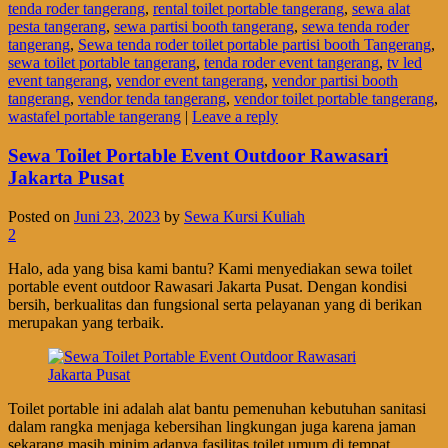
tenda roder tangerang
,
rental toilet portable tangerang
,
sewa alat
pesta tangerang
,
sewa partisi booth tangerang
,
sewa tenda roder
tangerang
,
Sewa tenda roder toilet portable partisi booth Tangerang
,
sewa toilet portable tangerang
,
tenda roder event tangerang
,
tv led
event tangerang
,
vendor event tangerang
,
vendor partisi booth
tangerang
,
vendor tenda tangerang
,
vendor toilet portable tangerang
,
wastafel portable tangerang
|
Leave a reply
Sewa Toilet Portable Event Outdoor Rawasari
Jakarta Pusat
Posted on
Juni 23, 2023
by
Sewa Kursi Kuliah
2
Halo, ada yang bisa kami bantu? Kami menyediakan sewa toilet
portable event outdoor Rawasari Jakarta Pusat. Dengan kondisi
bersih, berkualitas dan fungsional serta pelayanan yang di berikan
merupakan yang terbaik.
Toilet portable ini adalah alat bantu pemenuhan kebutuhan sanitasi
dalam rangka menjaga kebersihan lingkungan juga karena jaman
sekarang masih minim adanya fasilitas toilet umum di tempat