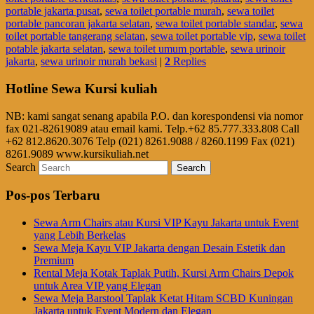
portable jakarta pusat
,
sewa toilet portable murah
,
sewa toilet
portable pancoran jakarta selatan
,
sewa toilet portable standar
,
sewa
toilet portable tangerang selatan
,
sewa toilet portable vip
,
sewa toilet
potable jakarta selatan
,
sewa toilet umum portable
,
sewa urinoir
jakarta
,
sewa urinoir murah bekasi
|
2
Replies
Hotline Sewa Kursi kuliah
NB: kami sangat senang apabila P.O. dan korespondensi via nomor
fax 021-82619089 atau email kami. Telp.+62 85.777.333.808 Call
+62 812.8620.3076 Telp (021) 8261.9088 / 8260.1199 Fax (021)
8261.9089 www.kursikuliah.net
Search
Pos-pos Terbaru
Sewa Arm Chairs atau Kursi VIP Kayu Jakarta untuk Event
yang Lebih Berkelas
Sewa Meja Kayu VIP Jakarta dengan Desain Estetik dan
Premium
Rental Meja Kotak Taplak Putih, Kursi Arm Chairs Depok
untuk Area VIP yang Elegan
Sewa Meja Barstool Taplak Ketat Hitam SCBD Kuningan
Jakarta untuk Event Modern dan Elegan