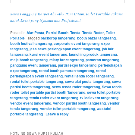
Sewa Panggung Karpet Abu-Abu Poni Hitam, Toilet Portable Jakarta
untuk Event yang Nyaman dan Profesional
Posted in
Alat Pesta
,
Partisi Booth
,
Tenda
,
Tenda Roder
,
Toilet
Portable
|
Tagged
backdrop tangerang
,
booth bazar tangerang
,
booth festival tangerang
,
corporate event tangerang
,
expo
tangerang
,
jasa sewa perlengkapan event tangerang
,
job fair
tangerang
,
kursi event tangerang
,
launching produk tangerang
,
meja booth tangerang
,
misty fan tangerang
,
pameran tangerang
,
panggung event tangerang
,
partisi expo tangerang
,
perlengkapan
expo tangerang
,
rental booth pameran tangerang
,
rental
perlengkapan event tangerang
,
rental tenda roder tangerang
,
rental toilet portable tangerang
,
sewa alat pesta tangerang
,
sewa
partisi booth tangerang
,
sewa tenda roder tangerang
,
Sewa tenda
roder toilet portable partisi booth Tangerang
,
sewa toilet portable
tangerang
,
tenda roder event tangerang
,
tv led event tangerang
,
vendor event tangerang
,
vendor partisi booth tangerang
,
vendor
tenda tangerang
,
vendor toilet portable tangerang
,
wastafel
portable tangerang
|
Leave a reply
HOTLINE SEWA KURSI KULIAH