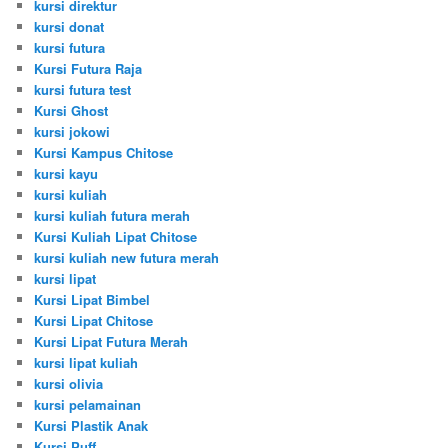
kursi direktur
kursi donat
kursi futura
Kursi Futura Raja
kursi futura test
Kursi Ghost
kursi jokowi
Kursi Kampus Chitose
kursi kayu
kursi kuliah
kursi kuliah futura merah
Kursi Kuliah Lipat Chitose
kursi kuliah new futura merah
kursi lipat
Kursi Lipat Bimbel
Kursi Lipat Chitose
Kursi Lipat Futura Merah
kursi lipat kuliah
kursi olivia
kursi pelamainan
Kursi Plastik Anak
Kursi Puff