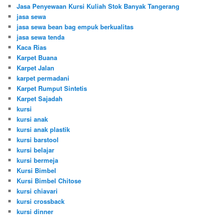
Jasa Penyewaan Kursi Kuliah Stok Banyak Tangerang
jasa sewa
jasa sewa bean bag empuk berkualitas
jasa sewa tenda
Kaca Rias
Karpet Buana
Karpet Jalan
karpet permadani
Karpet Rumput Sintetis
Karpet Sajadah
kursi
kursi anak
kursi anak plastik
kursi barstool
kursi belajar
kursi bermeja
Kursi Bimbel
Kursi Bimbel Chitose
kursi chiavari
kursi crossback
kursi dinner