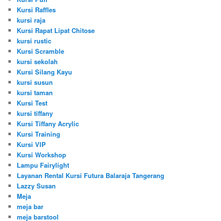
Kursi Raffles
kursi raja
Kursi Rapat Lipat Chitose
kursi rustic
Kursi Scramble
kursi sekolah
Kursi Silang Kayu
kursi susun
kursi taman
Kursi Test
kursi tiffany
Kursi Tiffany Acrylic
Kursi Training
Kursi VIP
Kursi Workshop
Lampu Fairylight
Layanan Rental Kursi Futura Balaraja Tangerang
Lazzy Susan
Meja
meja bar
meja barstool