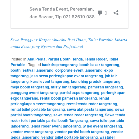
Sewa Panggung Karpet Abu-Abu Poni Hitam, Toilet Portable Jakarta
untuk Event yang Nyaman dan Profesional
Posted in
Alat Pesta
,
Partisi Booth
,
Tenda
,
Tenda Roder
,
Toilet
Portable
|
Tagged
backdrop tangerang
,
booth bazar tangerang
,
booth festival tangerang
,
corporate event tangerang
,
expo
tangerang
,
jasa sewa perlengkapan event tangerang
,
job fair
tangerang
,
kursi event tangerang
,
launching produk tangerang
,
meja booth tangerang
,
misty fan tangerang
,
pameran tangerang
,
panggung event tangerang
,
partisi expo tangerang
,
perlengkapan
expo tangerang
,
rental booth pameran tangerang
,
rental
perlengkapan event tangerang
,
rental tenda roder tangerang
,
rental toilet portable tangerang
,
sewa alat pesta tangerang
,
sewa
partisi booth tangerang
,
sewa tenda roder tangerang
,
Sewa tenda
roder toilet portable partisi booth Tangerang
,
sewa toilet portable
tangerang
,
tenda roder event tangerang
,
tv led event tangerang
,
vendor event tangerang
,
vendor partisi booth tangerang
,
vendor
tenda tangerang
,
vendor toilet portable tangerang
,
wastafel