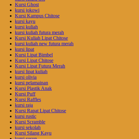
Kursi Ghost
kursi jokowi
Kursi Kampus Chitose
kursi kayu
kursi kuliah
kursi kuliah futura merah
Kursi Kuliah Lipat Chitose
kursi kuliah new futura merah
kursi lipat
Kursi Lipat Bimbel
Kursi Lipat Chitose
Kursi Lipat Futura Merah
kursi lipat kuliah
kursi olivia
kursi pelamainan
Kursi Plastik Anak
Kursi Puff
Kursi Raffles
kursi raja
Kursi Rapat Lipat Chitose
kursi rustic
Kursi Scramble
kursi sekolah
Kursi Silang Kayu
kursi susun