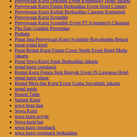
Penyewaan Kursi Dekorasi Event Kempinsky Hotel Jakarta
Penyewaan Kursi Futura Berkualitas Event Hotel Century
Penyewaan Kursi Kuliah Berkualitas Cawang Kramatjati
Penyewaan Kursi Scramble
Penyewaan Kursi Scramble Event PT Icommtech Cikarang
Pita Dan Gunting Peresmian
Podium
Pusat Jasa Penyewaan Kursi Scramble Rawalumbu Bekasi
pusat rental kursi
Pusat Rental Kursi Futura Cover Streth Event Hotel Mulia
Jakarta
Pusat Sewa Kursi Anak Berkualitas Jakarta
rental kursi crossback
Rental Kursi Futura Stok Banyak Event JS Luwansa Hotel
rental kursi silang
Rental Meja dan Kursi Event Graha Sucofindo Jakarta
rental tenda
Round Table
Sarung Kursi
sewa bean bag
Sewa Kursi
sewa kursi acrylic
Sewa kursi bar
sewa kursi crossback
sewa kursi crossback berkualitas