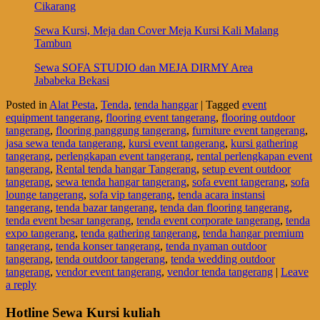
Cikarang
Sewa Kursi, Meja dan Cover Meja Kursi Kali Malang
Tambun
Sewa SOFA STUDIO dan MEJA DIRMY Area
Jababeka Bekasi
Posted in
Alat Pesta
,
Tenda
,
tenda hanggar
|
Tagged
event
equipment tangerang
,
flooring event tangerang
,
flooring outdoor
tangerang
,
flooring panggung tangerang
,
furniture event tangerang
,
jasa sewa tenda tangerang
,
kursi event tangerang
,
kursi gathering
tangerang
,
perlengkapan event tangerang
,
rental perlengkapan event
tangerang
,
Rental tenda hangar Tangerang
,
setup event outdoor
tangerang
,
sewa tenda hangar tangerang
,
sofa event tangerang
,
sofa
lounge tangerang
,
sofa vip tangerang
,
tenda acara instansi
tangerang
,
tenda bazar tangerang
,
tenda dan flooring tangerang
,
tenda event besar tangerang
,
tenda event corporate tangerang
,
tenda
expo tangerang
,
tenda gathering tangerang
,
tenda hangar premium
tangerang
,
tenda konser tangerang
,
tenda nyaman outdoor
tangerang
,
tenda outdoor tangerang
,
tenda wedding outdoor
tangerang
,
vendor event tangerang
,
vendor tenda tangerang
|
Leave
a reply
Hotline Sewa Kursi kuliah