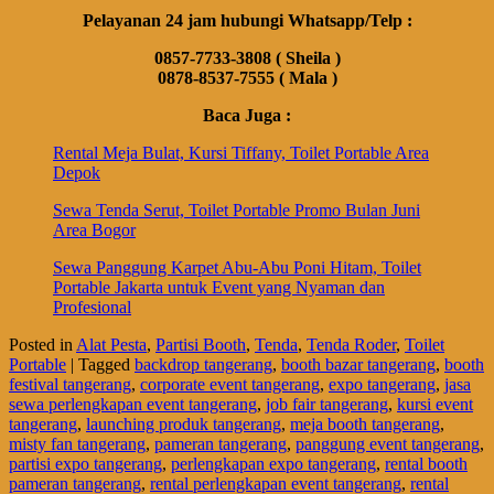
Pelayanan 24 jam hubungi Whatsapp/Telp :
0857-7733-3808 ( Sheila )
0878-8537-7555 ( Mala )
Baca Juga :
Rental Meja Bulat, Kursi Tiffany, Toilet Portable Area
Depok
Sewa Tenda Serut, Toilet Portable Promo Bulan Juni
Area Bogor
Sewa Panggung Karpet Abu-Abu Poni Hitam, Toilet
Portable Jakarta untuk Event yang Nyaman dan
Profesional
Posted in
Alat Pesta
,
Partisi Booth
,
Tenda
,
Tenda Roder
,
Toilet
Portable
|
Tagged
backdrop tangerang
,
booth bazar tangerang
,
booth
festival tangerang
,
corporate event tangerang
,
expo tangerang
,
jasa
sewa perlengkapan event tangerang
,
job fair tangerang
,
kursi event
tangerang
,
launching produk tangerang
,
meja booth tangerang
,
misty fan tangerang
,
pameran tangerang
,
panggung event tangerang
,
partisi expo tangerang
,
perlengkapan expo tangerang
,
rental booth
pameran tangerang
,
rental perlengkapan event tangerang
,
rental