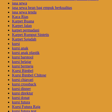
jasa sewa
jasa sewa bean bag empuk berkualitas
jasa sewa tenda
Kaca Rias
Karpet Buana
Karpet Jalan
karpet permadani
Karpet Rumput Sintetis
Karpet Sajadah
kursi
kursi anak
kursi anak plastik
kursi barstool
kursi belajar
kursi bermeja
Kursi Bimbel
Kursi Bimbel Chitose
kursi chiavari
kursi crossback
kursi dinner
kursi direktur
kursi donat
kursi futura
Kursi Futura Raja
kursi futura test