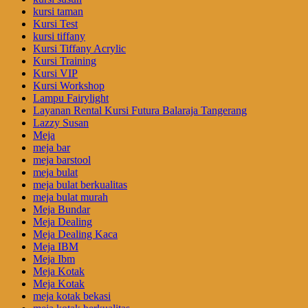
kursi taman
Kursi Test
kursi tiffany
Kursi Tiffany Acrylic
Kursi Training
Kursi VIP
Kursi Workshop
Lampu Fairylight
Layanan Rental Kursi Futura Balaraja Tangerang
Lazzy Susan
Meja
meja bar
meja barstool
meja bulat
meja bulat berkualitas
meja bulat murah
Meja Bundar
Meja Dealing
Meja Dealing Kaca
Meja IBM
Meja Ibm
Meja Kotak
Meja Kotak
meja kotak bekasi