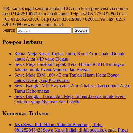
NB: kami sangat senang apabila P.O. dan korespondensi via nomor
fax 021-82619089 atau email kami. Telp.+62 85.777.333.808 Call
+62 812.8620.3076 Telp (021) 8261.9088 / 8260.1199 Fax (021)
8261.9089 www.kursikuliah.net
Search
Pos-pos Terbaru
Rental Meja Kotak Taplak Putih, Kursi Arm Chairs Depok
untuk Area VIP yang Elegan
Sewa Meja Barstool Taplak Ketat Hitam SCBD Kuningan
Jakarta untuk Event Modern dan Elegan
Sewa Meja IBM 180×45 cm Taplak Hitam Ketat Bogor
untuk Event yang Profesional
Sewa Bangku VIP Kayu atau Arm Chairs Jakarta untuk Area
Tamu Kehormatan
Sewa Bangku Taman dan Meja Taman Jakarta untuk Event
Outdoor yang Nyaman dan Estetik
Komentar Terbaru
Jasa Sewa Puff Hitam Silinder Bandung | Telp.
081282848423Sewa Kursi kuliah di Jabodetabek
pada
Pusat