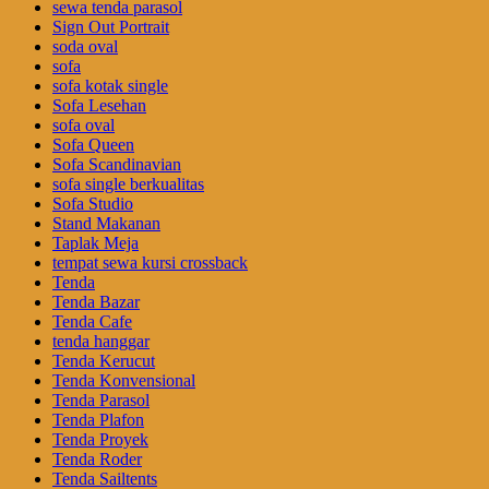
sewa tenda parasol
Sign Out Portrait
soda oval
sofa
sofa kotak single
Sofa Lesehan
sofa oval
Sofa Queen
Sofa Scandinavian
sofa single berkualitas
Sofa Studio
Stand Makanan
Taplak Meja
tempat sewa kursi crossback
Tenda
Tenda Bazar
Tenda Cafe
tenda hanggar
Tenda Kerucut
Tenda Konvensional
Tenda Parasol
Tenda Plafon
Tenda Proyek
Tenda Roder
Tenda Sailtents