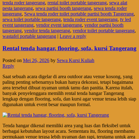
tenda roder tangerang
,
rental toilet portable tangerang
,
sewa alat
pesta tangerang
,
sewa partisi booth tangerang
,
sewa tenda roder
tangerang
,
Sewa tenda roder toilet portable partisi booth Tangerang
,
sewa toilet portable tangerang
,
tenda roder event tangerang
,
tv led
event tangerang
,
vendor event tangerang
,
vendor partisi booth
tangerang
,
vendor tenda tangerang
,
vendor toilet portable tangerang
,
wastafel portable tangerang
|
Leave a reply
Rental tenda hangar, flooring, sofa, kursi Tangerang
Posted on
Mei 26, 2026
by
Sewa Kursi Kuliah
Reply
Saat sebuah acara digelar di area outdoor atau venue kosong, yang
paling penting sebenarnya bukan hanya dekorasi, tetapi bagaimana
area tersebut dibuat nyaman untuk tamu dan panitia. Karena itulah,
banyak penyelenggara memilih rental tenda hangar Tangerang
lengkap dengan flooring, sofa, dan kursi agar venue terasa lebih siap
digunakan untuk event besar maupun formal.
Tenda hangar dikenal memiliki area yang luas dan fleksibel untuk
berbagai kebutuhan layout acara. Sementara itu, flooring membantu
permukaan venue terasa lebih nyaman dan rapi, terutama untuk area