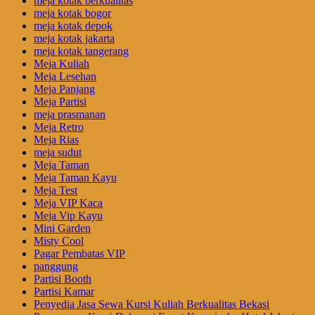
meja kotak berkualitas
meja kotak bogor
meja kotak depok
meja kotak jakarta
meja kotak tangerang
Meja Kuliah
Meja Lesehan
Meja Panjang
Meja Partisi
meja prasmanan
Meja Retro
Meja Rias
meja sudut
Meja Taman
Meja Taman Kayu
Meja Test
Meja VIP Kaca
Meja Vip Kayu
Mini Garden
Misty Cool
Pagar Pembatas VIP
panggung
Partisi Booth
Partisi Kamar
Penyedia Jasa Sewa Kursi Kuliah Berkualitas Bekasi