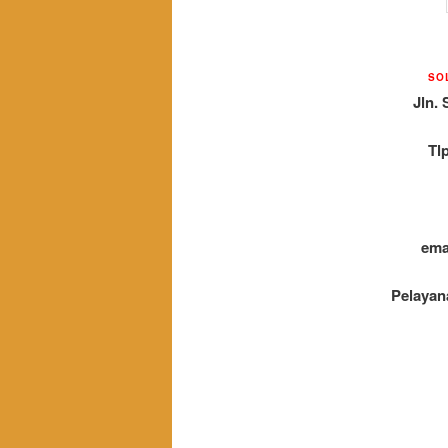
SO
Jln. 
Tl
ema
Pelayan