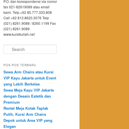
P.O. dan korespondensi via nomor
fax 021-82619089 atau email
kami. Telp.+62 85.777.333.808
Call +62 812.8620.3076 Telp
(021) 8261.9088 / 8260.1199 Fax
(021) 8261.9089
www.kursikuliah.net
Search
POS-POS TERBARU
Sewa Arm Chairs atau Kursi
VIP Kayu Jakarta untuk Event
yang Lebih Berkelas
Sewa Meja Kayu VIP Jakarta
dengan Desain Estetik dan
Premium
Rental Meja Kotak Taplak
Putih, Kursi Arm Chairs
Depok untuk Area VIP yang
Elegan