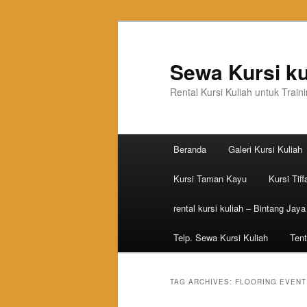
Sewa Kursi ku
Rental Kursi Kuliah untuk Trai
Main menu
Beranda
Galeri Kursi Kuliah
Skip to primary content
Skip to secondary content
Kursi Taman Kayu
Kursi Tiff
rental kursi kuliah – Bintang Jaya
Telp. Sewa Kursi Kuliah
Tent
TAG ARCHIVES:
FLOORING EVENT