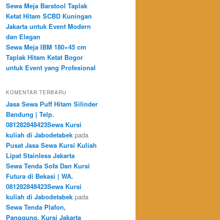
Sewa Meja Barstool Taplak
Ketat Hitam SCBD Kuningan
Jakarta untuk Event Modern
dan Elegan
Sewa Meja IBM 180×45 cm
Taplak Hitam Ketat Bogor
untuk Event yang Profesional
KOMENTAR TERBARU
Jasa Sewa Puff Hitam Silinder
Bandung | Telp.
081282848423Sewa Kursi
kuliah di Jabodetabek
pada
Pusat Jasa Sewa Kursi Kuliah
Lipat Stainless Jakarta
Sewa Tenda Sofa Dan Kursi
Futura di Bekasi | WA.
081282848423Sewa Kursi
kuliah di Jabodetabek
pada
Sewa Tenda Plafon,
Panggung, Kursi Jakarta