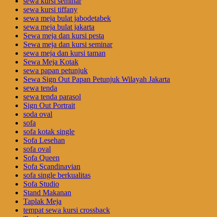
sewa kursi seminar
sewa kursi tiffany
sewa meja bulat jabodetabek
sewa meja bulat jakarta
Sewa meja dan kursi pesta
Sewa meja dan kursi seminar
sewa meja dan kursi taman
Sewa Meja Kotak
sewa papan petunjuk
Sewa Sign Out Papan Petunjuk Wilayah Jakarta
sewa tenda
sewa tenda parasol
Sign Out Portrait
soda oval
sofa
sofa kotak single
Sofa Lesehan
sofa oval
Sofa Queen
Sofa Scandinavian
sofa single berkualitas
Sofa Studio
Stand Makanan
Taplak Meja
tempat sewa kursi crossback