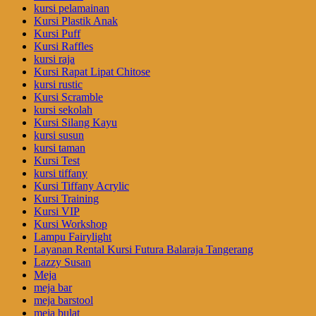
kursi pelamainan
Kursi Plastik Anak
Kursi Puff
Kursi Raffles
kursi raja
Kursi Rapat Lipat Chitose
kursi rustic
Kursi Scramble
kursi sekolah
Kursi Silang Kayu
kursi susun
kursi taman
Kursi Test
kursi tiffany
Kursi Tiffany Acrylic
Kursi Training
Kursi VIP
Kursi Workshop
Lampu Fairylight
Layanan Rental Kursi Futura Balaraja Tangerang
Lazzy Susan
Meja
meja bar
meja barstool
meja bulat