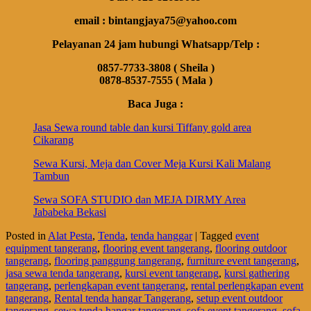
email : bintangjaya75@yahoo.com
Pelayanan 24 jam hubungi Whatsapp/Telp :
0857-7733-3808 ( Sheila )
0878-8537-7555 ( Mala )
Baca Juga :
Jasa Sewa round table dan kursi Tiffany gold area
Cikarang
Sewa Kursi, Meja dan Cover Meja Kursi Kali Malang
Tambun
Sewa SOFA STUDIO dan MEJA DIRMY Area
Jababeka Bekasi
Posted in
Alat Pesta
,
Tenda
,
tenda hanggar
|
Tagged
event
equipment tangerang
,
flooring event tangerang
,
flooring outdoor
tangerang
,
flooring panggung tangerang
,
furniture event tangerang
,
jasa sewa tenda tangerang
,
kursi event tangerang
,
kursi gathering
tangerang
,
perlengkapan event tangerang
,
rental perlengkapan event
tangerang
,
Rental tenda hangar Tangerang
,
setup event outdoor
tangerang
,
sewa tenda hangar tangerang
,
sofa event tangerang
,
sofa