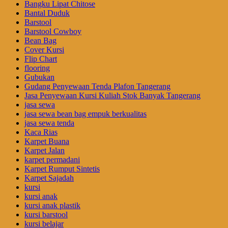
Bangku Lipat Chitose
Bantal Duduk
Barstool
Barstool Cowboy
Bean Bag
Cover Kursi
Flip Chart
flooring
Gubukan
Gudang Penyewaan Tenda Plafon Tangerang
Jasa Penyewaan Kursi Kuliah Stok Banyak Tangerang
jasa sewa
jasa sewa bean bag empuk berkualitas
jasa sewa tenda
Kaca Rias
Karpet Buana
Karpet Jalan
karpet permadani
Karpet Rumput Sintetis
Karpet Sajadah
kursi
kursi anak
kursi anak plastik
kursi barstool
kursi belajar