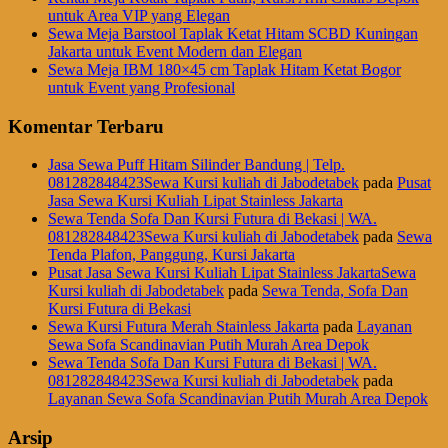
untuk Area VIP yang Elegan
Sewa Meja Barstool Taplak Ketat Hitam SCBD Kuningan
Jakarta untuk Event Modern dan Elegan
Sewa Meja IBM 180×45 cm Taplak Hitam Ketat Bogor
untuk Event yang Profesional
Komentar Terbaru
Jasa Sewa Puff Hitam Silinder Bandung | Telp.
081282848423Sewa Kursi kuliah di Jabodetabek
pada
Pusat
Jasa Sewa Kursi Kuliah Lipat Stainless Jakarta
Sewa Tenda Sofa Dan Kursi Futura di Bekasi | WA.
081282848423Sewa Kursi kuliah di Jabodetabek
pada
Sewa
Tenda Plafon, Panggung, Kursi Jakarta
Pusat Jasa Sewa Kursi Kuliah Lipat Stainless JakartaSewa
Kursi kuliah di Jabodetabek
pada
Sewa Tenda, Sofa Dan
Kursi Futura di Bekasi
Sewa Kursi Futura Merah Stainless Jakarta
pada
Layanan
Sewa Sofa Scandinavian Putih Murah Area Depok
Sewa Tenda Sofa Dan Kursi Futura di Bekasi | WA.
081282848423Sewa Kursi kuliah di Jabodetabek
pada
Layanan Sewa Sofa Scandinavian Putih Murah Area Depok
Arsip