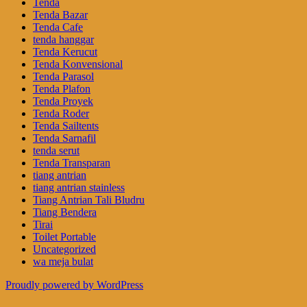
Tenda
Tenda Bazar
Tenda Cafe
tenda hanggar
Tenda Kerucut
Tenda Konvensional
Tenda Parasol
Tenda Plafon
Tenda Proyek
Tenda Roder
Tenda Sailtents
Tenda Sarnafil
tenda serut
Tenda Transparan
tiang antrian
tiang antrian stainless
Tiang Antrian Tali Bludru
Tiang Bendera
Tirai
Toilet Portable
Uncategorized
wa meja bulat
Proudly powered by WordPress