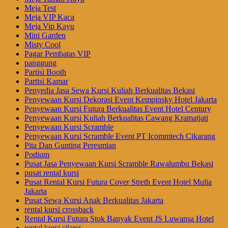
Meja Test
Meja VIP Kaca
Meja Vip Kayu
Mini Garden
Misty Cool
Pagar Pembatas VIP
panggung
Partisi Booth
Partisi Kamar
Penyedia Jasa Sewa Kursi Kuliah Berkualitas Bekasi
Penyewaan Kursi Dekorasi Event Kempinsky Hotel Jakarta
Penyewaan Kursi Futura Berkualitas Event Hotel Century
Penyewaan Kursi Kuliah Berkualitas Cawang Kramatjati
Penyewaan Kursi Scramble
Penyewaan Kursi Scramble Event PT Icommtech Cikarang
Pita Dan Gunting Peresmian
Podium
Pusat Jasa Penyewaan Kursi Scramble Rawalumbu Bekasi
pusat rental kursi
Pusat Rental Kursi Futura Cover Streth Event Hotel Mulia
Jakarta
Pusat Sewa Kursi Anak Berkualitas Jakarta
rental kursi crossback
Rental Kursi Futura Stok Banyak Event JS Luwansa Hotel
rental kursi silang