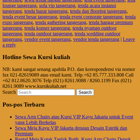
lounge tangerang
,
sofa vip tangerang
,
tenda acara instansi
tangerang
,
tenda bazar tangerang
,
tenda dan flooring tangerang
,
tenda event besar tangerang
,
tenda event corporate tangerang
,
tenda
expo tangerang
,
tenda gathering tangerang
,
tenda hangar premium
tangerang
,
tenda konser tangerang
,
tenda nyaman outdoor
tangerang
,
tenda outdoor tangerang
,
tenda wedding outdoor
tangerang
,
vendor event tangerang
,
vendor tenda tangerang
|
Leave
a reply
Hotline Sewa Kursi kuliah
NB: kami sangat senang apabila P.O. dan korespondensi via nomor
fax 021-82619089 atau email kami. Telp.+62 85.777.333.808 Call
+62 812.8620.3076 Telp (021) 8261.9088 / 8260.1199 Fax (021)
8261.9089 www.kursikuliah.net
Search
Pos-pos Terbaru
Sewa Arm Chairs atau Kursi VIP Kayu Jakarta untuk Event
yang Lebih Berkelas
Sewa Meja Kayu VIP Jakarta dengan Desain Estetik dan
Premium
Rental Meja Kotak Taplak Putih, Kursi Arm Chairs Depok