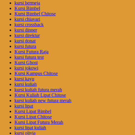
kursi bermeja
Kursi Bimbel
Kursi Bimbel Chitose
kursi chiavari
kursi crossback
kursi dinner
kursi direktur
kursi donat
kursi futura
Kursi Futura Raja
kursi futura test
Kursi Ghost
kursi jokowi
Kursi Kampus Chitose
kursi kayu
kursi kuliah
kursi kuliah futura merah
Kursi Kuliah Lipat Chitose
kursi kuliah new futura merah
kursi lipat
Kursi Lipat Bimbel
Kursi Lipat Chitose
Kursi Lipat Futura Merah
kursi lipat kuliah
kursi olivia