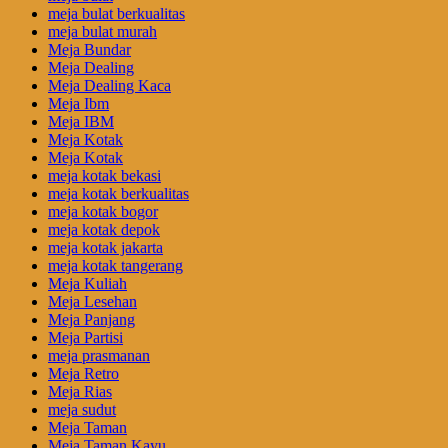
meja bulat berkualitas
meja bulat murah
Meja Bundar
Meja Dealing
Meja Dealing Kaca
Meja Ibm
Meja IBM
Meja Kotak
Meja Kotak
meja kotak bekasi
meja kotak berkualitas
meja kotak bogor
meja kotak depok
meja kotak jakarta
meja kotak tangerang
Meja Kuliah
Meja Lesehan
Meja Panjang
Meja Partisi
meja prasmanan
Meja Retro
Meja Rias
meja sudut
Meja Taman
Meja Taman Kayu