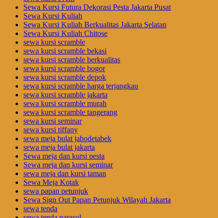
Sewa Kursi Futura Dekorasi Pesta Jakarta Pusat
Sewa Kursi Kuliah
Sewa Kursi Kuliah Berkualitas Jakarta Selatan
Sewa Kursi Kuliah Chitose
sewa kursi scramble
sewa kursi scramble bekasi
sewa kursi scramble berkualitas
sewa kursi scramble bogor
sewa kursi scramble depok
sewa kursi scramble harga terjangkau
sewa kursi scramble jakarta
sewa kursi scramble murah
sewa kursi scramble tangerang
sewa kursi seminar
sewa kursi tiffany
sewa meja bulat jabodetabek
sewa meja bulat jakarta
Sewa meja dan kursi pesta
Sewa meja dan kursi seminar
sewa meja dan kursi taman
Sewa Meja Kotak
sewa papan petunjuk
Sewa Sign Out Papan Petunjuk Wilayah Jakarta
sewa tenda
sewa tenda parasol