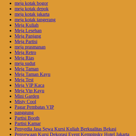
meja kotak bogor
meja kotak depok
meja kotak jakarta
meja kotak tangerang
Meja Kuliah
Meja Lesehan
Meja Panjang
Meja Partisi
meja prasmanan
Meja Retro
Meja Rias
meja sudut
Meja Taman
Meja Taman Kayu
Meja Test
Meja VIP Kaca
Meja Vip Kayu
Mini Garden
Misty Cool
Pagar Pembatas VIP
panggung
Partisi Booth
Partisi Kamar
Penyedia Jasa Sewa Kursi Kuliah Berkualitas Bekasi
Penyewaan Kursi Dekorasi Event Kempinsky Hotel Jakarta