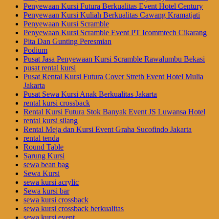
Penyewaan Kursi Futura Berkualitas Event Hotel Century
Penyewaan Kursi Kuliah Berkualitas Cawang Kramatjati
Penyewaan Kursi Scramble
Penyewaan Kursi Scramble Event PT Icommtech Cikarang
Pita Dan Gunting Peresmian
Podium
Pusat Jasa Penyewaan Kursi Scramble Rawalumbu Bekasi
pusat rental kursi
Pusat Rental Kursi Futura Cover Streth Event Hotel Mulia
Jakarta
Pusat Sewa Kursi Anak Berkualitas Jakarta
rental kursi crossback
Rental Kursi Futura Stok Banyak Event JS Luwansa Hotel
rental kursi silang
Rental Meja dan Kursi Event Graha Sucofindo Jakarta
rental tenda
Round Table
Sarung Kursi
sewa bean bag
Sewa Kursi
sewa kursi acrylic
Sewa kursi bar
sewa kursi crossback
sewa kursi crossback berkualitas
sewa kursi event