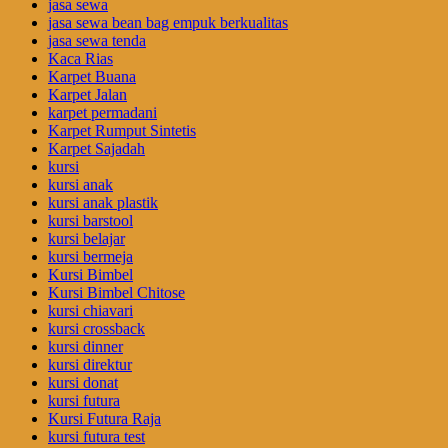
jasa sewa
jasa sewa bean bag empuk berkualitas
jasa sewa tenda
Kaca Rias
Karpet Buana
Karpet Jalan
karpet permadani
Karpet Rumput Sintetis
Karpet Sajadah
kursi
kursi anak
kursi anak plastik
kursi barstool
kursi belajar
kursi bermeja
Kursi Bimbel
Kursi Bimbel Chitose
kursi chiavari
kursi crossback
kursi dinner
kursi direktur
kursi donat
kursi futura
Kursi Futura Raja
kursi futura test