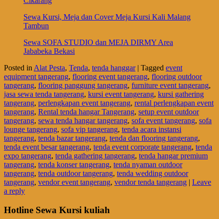
Cikarang
Sewa Kursi, Meja dan Cover Meja Kursi Kali Malang
Tambun
Sewa SOFA STUDIO dan MEJA DIRMY Area
Jababeka Bekasi
Posted in
Alat Pesta
,
Tenda
,
tenda hanggar
|
Tagged
event
equipment tangerang
,
flooring event tangerang
,
flooring outdoor
tangerang
,
flooring panggung tangerang
,
furniture event tangerang
,
jasa sewa tenda tangerang
,
kursi event tangerang
,
kursi gathering
tangerang
,
perlengkapan event tangerang
,
rental perlengkapan event
tangerang
,
Rental tenda hangar Tangerang
,
setup event outdoor
tangerang
,
sewa tenda hangar tangerang
,
sofa event tangerang
,
sofa
lounge tangerang
,
sofa vip tangerang
,
tenda acara instansi
tangerang
,
tenda bazar tangerang
,
tenda dan flooring tangerang
,
tenda event besar tangerang
,
tenda event corporate tangerang
,
tenda
expo tangerang
,
tenda gathering tangerang
,
tenda hangar premium
tangerang
,
tenda konser tangerang
,
tenda nyaman outdoor
tangerang
,
tenda outdoor tangerang
,
tenda wedding outdoor
tangerang
,
vendor event tangerang
,
vendor tenda tangerang
|
Leave
a reply
Hotline Sewa Kursi kuliah