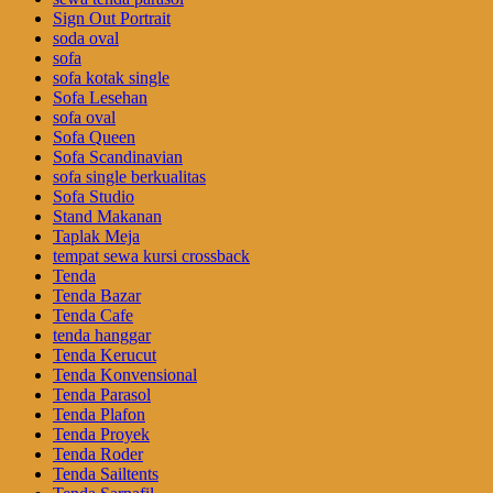
Sign Out Portrait
soda oval
sofa
sofa kotak single
Sofa Lesehan
sofa oval
Sofa Queen
Sofa Scandinavian
sofa single berkualitas
Sofa Studio
Stand Makanan
Taplak Meja
tempat sewa kursi crossback
Tenda
Tenda Bazar
Tenda Cafe
tenda hanggar
Tenda Kerucut
Tenda Konvensional
Tenda Parasol
Tenda Plafon
Tenda Proyek
Tenda Roder
Tenda Sailtents