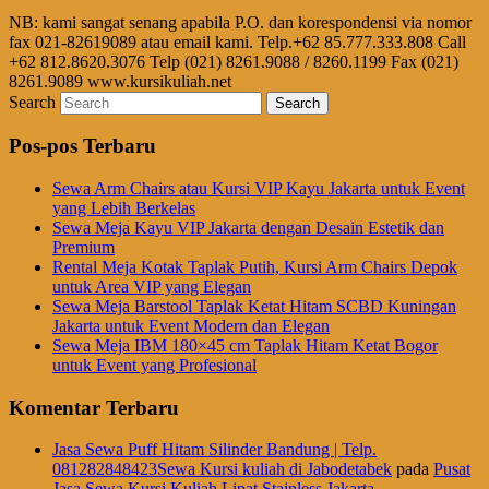
NB: kami sangat senang apabila P.O. dan korespondensi via nomor
fax 021-82619089 atau email kami. Telp.+62 85.777.333.808 Call
+62 812.8620.3076 Telp (021) 8261.9088 / 8260.1199 Fax (021)
8261.9089 www.kursikuliah.net
Search
Pos-pos Terbaru
Sewa Arm Chairs atau Kursi VIP Kayu Jakarta untuk Event
yang Lebih Berkelas
Sewa Meja Kayu VIP Jakarta dengan Desain Estetik dan
Premium
Rental Meja Kotak Taplak Putih, Kursi Arm Chairs Depok
untuk Area VIP yang Elegan
Sewa Meja Barstool Taplak Ketat Hitam SCBD Kuningan
Jakarta untuk Event Modern dan Elegan
Sewa Meja IBM 180×45 cm Taplak Hitam Ketat Bogor
untuk Event yang Profesional
Komentar Terbaru
Jasa Sewa Puff Hitam Silinder Bandung | Telp.
081282848423Sewa Kursi kuliah di Jabodetabek
pada
Pusat
Jasa Sewa Kursi Kuliah Lipat Stainless Jakarta