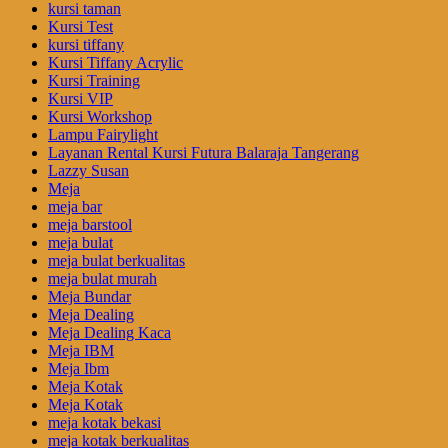
kursi taman
Kursi Test
kursi tiffany
Kursi Tiffany Acrylic
Kursi Training
Kursi VIP
Kursi Workshop
Lampu Fairylight
Layanan Rental Kursi Futura Balaraja Tangerang
Lazzy Susan
Meja
meja bar
meja barstool
meja bulat
meja bulat berkualitas
meja bulat murah
Meja Bundar
Meja Dealing
Meja Dealing Kaca
Meja IBM
Meja Ibm
Meja Kotak
Meja Kotak
meja kotak bekasi
meja kotak berkualitas