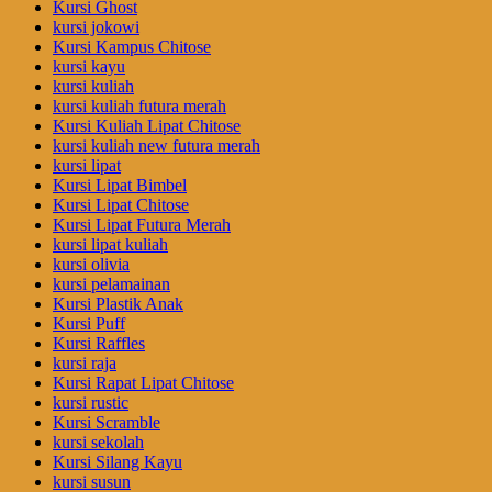
Kursi Ghost
kursi jokowi
Kursi Kampus Chitose
kursi kayu
kursi kuliah
kursi kuliah futura merah
Kursi Kuliah Lipat Chitose
kursi kuliah new futura merah
kursi lipat
Kursi Lipat Bimbel
Kursi Lipat Chitose
Kursi Lipat Futura Merah
kursi lipat kuliah
kursi olivia
kursi pelamainan
Kursi Plastik Anak
Kursi Puff
Kursi Raffles
kursi raja
Kursi Rapat Lipat Chitose
kursi rustic
Kursi Scramble
kursi sekolah
Kursi Silang Kayu
kursi susun