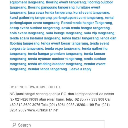
equipment tangerang
,
flooring event tangerang
,
flooring outdoor
tangerang
,
flooring panggung tangerang
,
furniture event
tangerang
,
jasa sewa tenda tangerang
,
kursi event tangerang
,
kursi gathering tangerang
,
perlengkapan event tangerang
,
rental
perlengkapan event tangerang
,
Rental tenda hangar Tangerang
,
setup event outdoor tangerang
,
sewa tenda hangar tangerang
,
sofa event tangerang
,
sofa lounge tangerang
,
sofa vip tangerang
,
tenda acara instansi tangerang
,
tenda bazar tangerang
,
tenda dan
flooring tangerang
,
tenda event besar tangerang
,
tenda event
corporate tangerang
,
tenda expo tangerang
,
tenda gathering
tangerang
,
tenda hangar premium tangerang
,
tenda konser
tangerang
,
tenda nyaman outdoor tangerang
,
tenda outdoor
tangerang
,
tenda wedding outdoor tangerang
,
vendor event
tangerang
,
vendor tenda tangerang
|
Leave a reply
HOTLINE SEWA KURSI KULIAH
NB: kami sangat senang apabila P.O. dan korespondensi via nomor
fax 021-82619089 atau email kami. Telp.+62 85.777.333.808 Call
+62 812.8620.3076 Telp (021) 8261.9088 / 8260.1199 Fax (021)
8261.9089 www.kursikuliah.net
Search