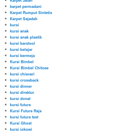
Karpet Jalan
karpet permadani
Karpet Rumput Sintetis
Karpet Sajadah
kursi
kursi anak
kursi anak plastik
kursi barstool
kursi belajar
kursi bermeja
Kursi Bimbel
Kursi Bimbel Chitose
kursi chiavari
kursi crossback
kursi dinner
kursi direktur
kursi donat
kursi futura
Kursi Futura Raja
kursi futura test
Kursi Ghost
kursi jokowi