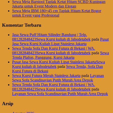
Sewa Meja Barstool Taplak Ketat Hitam SCBD Kuningan
Jakarta untuk Event Modern dan Elegan
Sewa Meja IBM 180×45 cm Taplak Hitam Ketat Bogor
untuk Event yang Profesional
Komentar Terbaru
Jasa Sewa Puff Hitam Silinder Bandung | Telp.
081282848423Sewa Kursi kuliah di Jabodetabek
pada
Pusat
Jasa Sewa Kursi Kuliah Lipat Stainless Jakarta
Sewa Tenda Sofa Dan Kursi Futura di Bekasi | WA.
081282848423Sewa Kursi kuliah di Jabodetabek
pada
Sewa
Tenda Plafon, Panggung, Kursi Jakarta
Pusat Jasa Sewa Kursi Kuliah Lipat Stainless JakartaSewa
Kursi kuliah di Jabodetabek
pada
Sewa Tenda, Sofa Dan
Kursi Futura di Bekasi
Sewa Kursi Futura Merah Stainless Jakarta
pada
Layanan
Sewa Sofa Scandinavian Putih Murah Area Depok
Sewa Tenda Sofa Dan Kursi Futura di Bekasi | WA.
081282848423Sewa Kursi kuliah di Jabodetabek
pada
Layanan Sewa Sofa Scandinavian Putih Murah Area Depok
Arsip