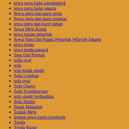
sewa meja bulat jabodetabek
sewa meja bulat jakarta
Sewa meja dan kursi pesta
Sewa meja dan kursi seminar
sewa meja dan kursi taman
Sewa Meja Kotak
sewa papan petunjuk
Sewa Sign Out Papan Petunjuk Wilayah Jakarta
sewa tenda
sewa tenda parasol
Sign Out Portrait
soda oval
sofa
sofa kotak single
Sofa Lesehan
sofa oval
Sofa Queen
Sofa Scandinavian
sofa single berkualitas
Sofa Studio
Stand Makanan
Taplak Meja
tempat sewa kursi crossback
Tenda
Tenda Bazar