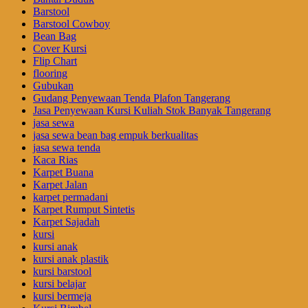
Barstool
Barstool Cowboy
Bean Bag
Cover Kursi
Flip Chart
flooring
Gubukan
Gudang Penyewaan Tenda Plafon Tangerang
Jasa Penyewaan Kursi Kuliah Stok Banyak Tangerang
jasa sewa
jasa sewa bean bag empuk berkualitas
jasa sewa tenda
Kaca Rias
Karpet Buana
Karpet Jalan
karpet permadani
Karpet Rumput Sintetis
Karpet Sajadah
kursi
kursi anak
kursi anak plastik
kursi barstool
kursi belajar
kursi bermeja