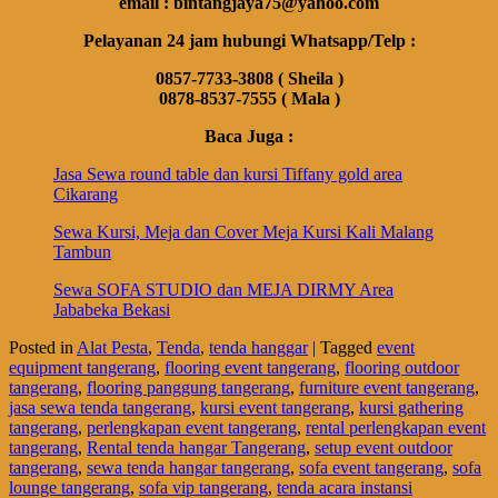
email : bintangjaya75@yahoo.com
Pelayanan 24 jam hubungi Whatsapp/Telp :
0857-7733-3808 ( Sheila )
0878-8537-7555 ( Mala )
Baca Juga :
Jasa Sewa round table dan kursi Tiffany gold area
Cikarang
Sewa Kursi, Meja dan Cover Meja Kursi Kali Malang
Tambun
Sewa SOFA STUDIO dan MEJA DIRMY Area
Jababeka Bekasi
Posted in
Alat Pesta
,
Tenda
,
tenda hanggar
|
Tagged
event
equipment tangerang
,
flooring event tangerang
,
flooring outdoor
tangerang
,
flooring panggung tangerang
,
furniture event tangerang
,
jasa sewa tenda tangerang
,
kursi event tangerang
,
kursi gathering
tangerang
,
perlengkapan event tangerang
,
rental perlengkapan event
tangerang
,
Rental tenda hangar Tangerang
,
setup event outdoor
tangerang
,
sewa tenda hangar tangerang
,
sofa event tangerang
,
sofa
lounge tangerang
,
sofa vip tangerang
,
tenda acara instansi