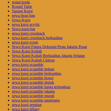
rental tenda
Round Table
Sarung Kursi
sewa bean bag
Sewa Kursi
sewa kursi acrylic
Sewa kursi bar
sewa kursi crossback
sewa kursi crossback berkualitas
sewa kursi event
Sewa Kursi Futura Dekorasi Pesta Jakarta Pusat
Sewa Kursi Kuliah
Sewa Kursi Kuliah Berkualitas Jakarta Selatan
Sewa Kursi Kuliah Chitose
sewa kursi scramble
sewa kursi scramble bekasi
sewa kursi scramble berkualitas
sewa kursi scramble bogor
sewa kursi scramble depok
sewa kursi scramble harga terjangkau
sewa kursi scramble jakarta
sewa kursi scramble murah
sewa kursi scramble tangerang
sewa kursi seminar
sewa kursi tiffany