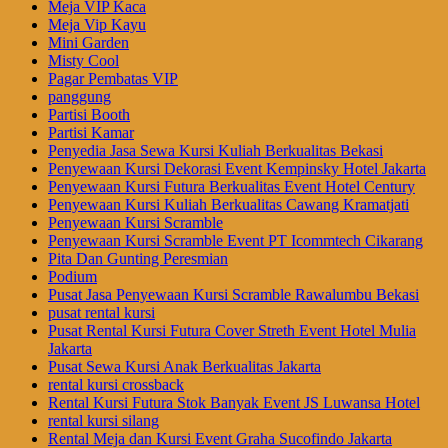
Meja VIP Kaca
Meja Vip Kayu
Mini Garden
Misty Cool
Pagar Pembatas VIP
panggung
Partisi Booth
Partisi Kamar
Penyedia Jasa Sewa Kursi Kuliah Berkualitas Bekasi
Penyewaan Kursi Dekorasi Event Kempinsky Hotel Jakarta
Penyewaan Kursi Futura Berkualitas Event Hotel Century
Penyewaan Kursi Kuliah Berkualitas Cawang Kramatjati
Penyewaan Kursi Scramble
Penyewaan Kursi Scramble Event PT Icommtech Cikarang
Pita Dan Gunting Peresmian
Podium
Pusat Jasa Penyewaan Kursi Scramble Rawalumbu Bekasi
pusat rental kursi
Pusat Rental Kursi Futura Cover Streth Event Hotel Mulia
Jakarta
Pusat Sewa Kursi Anak Berkualitas Jakarta
rental kursi crossback
Rental Kursi Futura Stok Banyak Event JS Luwansa Hotel
rental kursi silang
Rental Meja dan Kursi Event Graha Sucofindo Jakarta