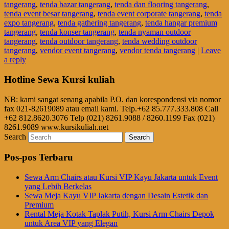
tangerang
,
tenda bazar tangerang
,
tenda dan flooring tangerang
,
tenda event besar tangerang
,
tenda event corporate tangerang
,
tenda
expo tangerang
,
tenda gathering tangerang
,
tenda hangar premium
tangerang
,
tenda konser tangerang
,
tenda nyaman outdoor
tangerang
,
tenda outdoor tangerang
,
tenda wedding outdoor
tangerang
,
vendor event tangerang
,
vendor tenda tangerang
|
Leave
a reply
Hotline Sewa Kursi kuliah
NB: kami sangat senang apabila P.O. dan korespondensi via nomor
fax 021-82619089 atau email kami. Telp.+62 85.777.333.808 Call
+62 812.8620.3076 Telp (021) 8261.9088 / 8260.1199 Fax (021)
8261.9089 www.kursikuliah.net
Search
Pos-pos Terbaru
Sewa Arm Chairs atau Kursi VIP Kayu Jakarta untuk Event
yang Lebih Berkelas
Sewa Meja Kayu VIP Jakarta dengan Desain Estetik dan
Premium
Rental Meja Kotak Taplak Putih, Kursi Arm Chairs Depok
untuk Area VIP yang Elegan