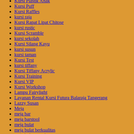
Kursi Plastik Anak
Kursi Puff
Kursi Raffles
kursi raja
Kursi Rapat Lipat Chitose
kursi rustic
Kursi Scramble
kursi sekolah
Kursi Silang Kayu
kursi susun
kursi taman
Kursi Test
kursi tiffany
Kursi Tiffany Acrylic
Kursi Training
Kursi VIP
Kursi Workshop
Lampu Fairylight
Layanan Rental Kursi Futura Balaraja Tangerang
Lazzy Susan
Meja
meja bar
meja barstool
meja bulat
meja bulat berkualitas