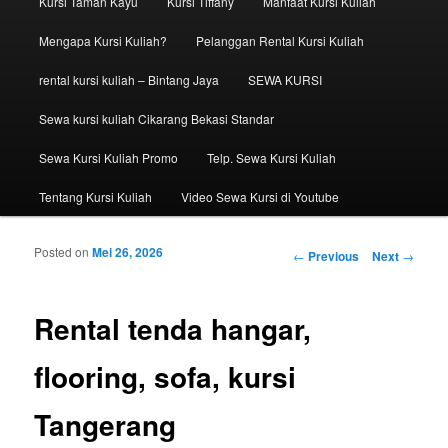
Kursi Taman Kayu
Kursi Tiffany
Manfaat Kursi Kuliah
Mengapa Kursi Kuliah?
Pelanggan Rental Kursi Kuliah
rental kursi kuliah – Bintang Jaya
SEWA KURSI
Sewa kursi kuliah Cikarang Bekasi Standar
Sewa Kursi Kuliah Promo
Telp. Sewa Kursi Kuliah
Tentang Kursi Kuliah
Video Sewa Kursi di Youtube
Posted on
Mei 26, 2026
Post navigation
←
Previous
Next
→
Rental tenda hangar,
flooring, sofa, kursi
Tangerang