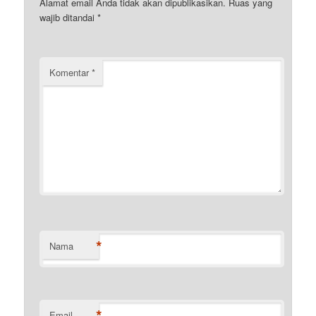
Alamat email Anda tidak akan dipublikasikan.
Ruas yang
wajib ditandai
*
Komentar
*
*
Nama
*
Email