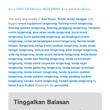
Sewa SOFA STUDIO dan MEJA DIRMY Area Jababeka Bekasi
This entry was posted in
Alat Pesta
,
Tenda
,
tenda hanggar
and
tagged
event equipment tangerang
,
flooring event tangerang
,
flooring outdoor tangerang
,
flooring panggung tangerang
,
furniture
event tangerang
,
jasa sewa tenda tangerang
,
kursi event
tangerang
,
kursi gathering tangerang
,
perlengkapan event
tangerang
,
rental perlengkapan event tangerang
,
Rental tenda
hangar Tangerang
,
setup event outdoor tangerang
,
sewa tenda
hangar tangerang
,
sofa event tangerang
,
sofa lounge tangerang
,
sofa vip tangerang
,
tenda acara instansi tangerang
,
tenda bazar
tangerang
,
tenda dan flooring tangerang
,
tenda event besar
tangerang
,
tenda event corporate tangerang
,
tenda expo
tangerang
,
tenda gathering tangerang
,
tenda hangar premium
tangerang
,
tenda konser tangerang
,
tenda nyaman outdoor
tangerang
,
tenda outdoor tangerang
,
tenda wedding outdoor
tangerang
,
vendor event tangerang
,
vendor tenda tangerang
by
Sewa Kursi Kuliah
. Bookmark the
permalink
.
Tinggalkan Balasan