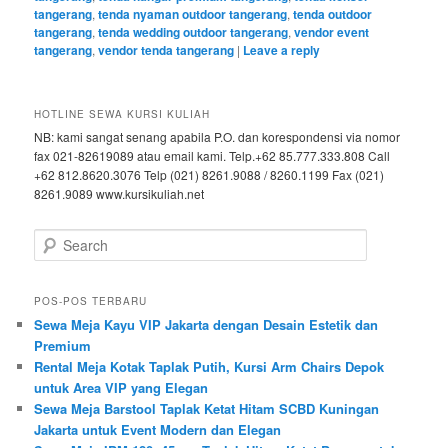
tangerang
,
tenda nyaman outdoor tangerang
,
tenda outdoor
tangerang
,
tenda wedding outdoor tangerang
,
vendor event
tangerang
,
vendor tenda tangerang
|
Leave a reply
HOTLINE SEWA KURSI KULIAH
NB: kami sangat senang apabila P.O. dan korespondensi via nomor
fax 021-82619089 atau email kami. Telp.+62 85.777.333.808 Call
+62 812.8620.3076 Telp (021) 8261.9088 / 8260.1199 Fax (021)
8261.9089 www.kursikuliah.net
Search
POS-POS TERBARU
Sewa Meja Kayu VIP Jakarta dengan Desain Estetik dan
Premium
Rental Meja Kotak Taplak Putih, Kursi Arm Chairs Depok
untuk Area VIP yang Elegan
Sewa Meja Barstool Taplak Ketat Hitam SCBD Kuningan
Jakarta untuk Event Modern dan Elegan