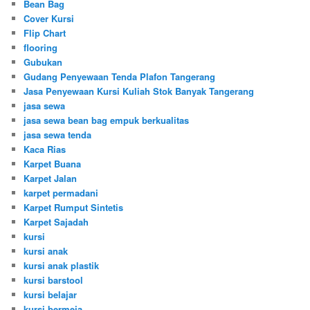
Bean Bag
Cover Kursi
Flip Chart
flooring
Gubukan
Gudang Penyewaan Tenda Plafon Tangerang
Jasa Penyewaan Kursi Kuliah Stok Banyak Tangerang
jasa sewa
jasa sewa bean bag empuk berkualitas
jasa sewa tenda
Kaca Rias
Karpet Buana
Karpet Jalan
karpet permadani
Karpet Rumput Sintetis
Karpet Sajadah
kursi
kursi anak
kursi anak plastik
kursi barstool
kursi belajar
kursi bermeja