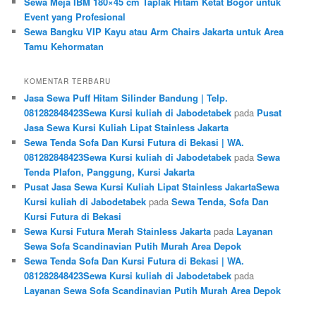
Sewa Meja IBM 180×45 cm Taplak Hitam Ketat Bogor untuk
Event yang Profesional
Sewa Bangku VIP Kayu atau Arm Chairs Jakarta untuk Area
Tamu Kehormatan
KOMENTAR TERBARU
Jasa Sewa Puff Hitam Silinder Bandung | Telp.
081282848423Sewa Kursi kuliah di Jabodetabek
pada
Pusat
Jasa Sewa Kursi Kuliah Lipat Stainless Jakarta
Sewa Tenda Sofa Dan Kursi Futura di Bekasi | WA.
081282848423Sewa Kursi kuliah di Jabodetabek
pada
Sewa
Tenda Plafon, Panggung, Kursi Jakarta
Pusat Jasa Sewa Kursi Kuliah Lipat Stainless JakartaSewa
Kursi kuliah di Jabodetabek
pada
Sewa Tenda, Sofa Dan
Kursi Futura di Bekasi
Sewa Kursi Futura Merah Stainless Jakarta
pada
Layanan
Sewa Sofa Scandinavian Putih Murah Area Depok
Sewa Tenda Sofa Dan Kursi Futura di Bekasi | WA.
081282848423Sewa Kursi kuliah di Jabodetabek
pada
Layanan Sewa Sofa Scandinavian Putih Murah Area Depok