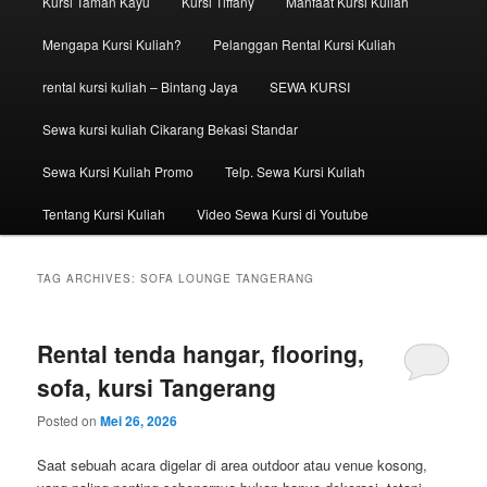
Kursi Taman Kayu
Kursi Tiffany
Manfaat Kursi Kuliah
Mengapa Kursi Kuliah?
Pelanggan Rental Kursi Kuliah
rental kursi kuliah – Bintang Jaya
SEWA KURSI
Sewa kursi kuliah Cikarang Bekasi Standar
Sewa Kursi Kuliah Promo
Telp. Sewa Kursi Kuliah
Tentang Kursi Kuliah
Video Sewa Kursi di Youtube
TAG ARCHIVES:
SOFA LOUNGE TANGERANG
Rental tenda hangar, flooring,
sofa, kursi Tangerang
Posted on
Mei 26, 2026
Saat sebuah acara digelar di area outdoor atau venue kosong,