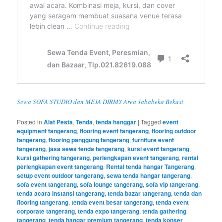
Sewa SOFA STUDIO dan MEJA DIRMY Area Jababeka Bekasi
Posted in
Alat Pesta
,
Tenda
,
tenda hanggar
|
Tagged
event
equipment tangerang
,
flooring event tangerang
,
flooring outdoor
tangerang
,
flooring panggung tangerang
,
furniture event
tangerang
,
jasa sewa tenda tangerang
,
kursi event tangerang
,
kursi gathering tangerang
,
perlengkapan event tangerang
,
rental
perlengkapan event tangerang
,
Rental tenda hangar Tangerang
,
setup event outdoor tangerang
,
sewa tenda hangar tangerang
,
sofa event tangerang
,
sofa lounge tangerang
,
sofa vip tangerang
,
tenda acara instansi tangerang
,
tenda bazar tangerang
,
tenda dan
flooring tangerang
,
tenda event besar tangerang
,
tenda event
corporate tangerang
,
tenda expo tangerang
,
tenda gathering
tangerang
,
tenda hangar premium tangerang
,
tenda konser