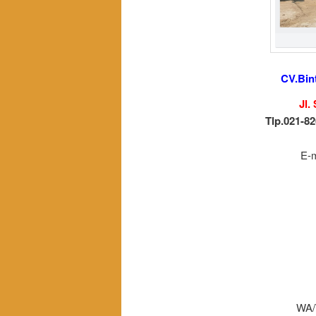
CV.Bin
Jl.
Tlp.021-82
E-
WA/