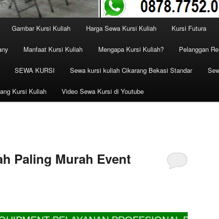
Gambar Kursi Kuliah
Harga Sewa Kursi Kuliah
Kursi Futura
any
Manfaat Kursi Kuliah
Mengapa Kursi Kuliah?
Pelanggan Ren
SEWA KURSI
Sewa kursi kuliah Cikarang Bekasi Standar
Sew
ang Kursi Kuliah
Video Sewa Kursi di Youtube
ah Paling Murah Event