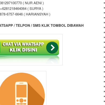
081297100770 ( NUR AENI )
+6281218464064 ( SURYA )
 878-6757-6646 ( HARIANSYAH )
TSAPP / TELPON / SMS KLIK TOMBOL DIBAWAH