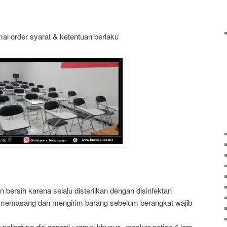
mal order syarat & ketentuan berlaku
 bersih karena selalu disterilkan dengan disinfektan
 memasang dan mengirim barang sebelum berangkat wajib
elindung diri seperti : rompi khusus, masker setiap 4 jam