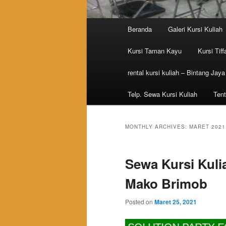
Main menu
Beranda
Galeri Kursi Kuliah
Skip to primary content
Skip to secondary content
Kursi Taman Kayu
Kursi Tiff
rental kursi kuliah – Bintang Jaya
Telp. Sewa Kursi Kuliah
Tent
MONTHLY ARCHIVES:
MARET 2021
Sewa Kursi Kuli
Mako Brimob
Posted on
Maret 25, 2021