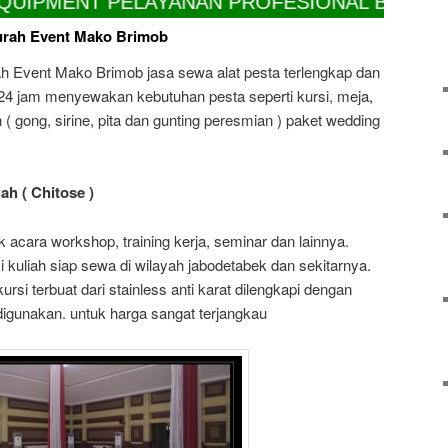
ENT PELAYANAN PROFESIONAL BERKUALITAS 
urah Event Mako Brimob
ah Event Mako Brimob jasa sewa alat pesta terlengkap dan
24 jam menyewakan kebutuhan pesta seperti kursi, meja,
an ( gong, sirine, pita dan gunting peresmian ) paket wedding
ah ( Chitose )
k acara workshop, training kerja, seminar dan lainnya.
 kuliah siap sewa di wilayah jabodetabek dan sekitarnya.
si terbuat dari stainless anti karat dilengkapi dengan
digunakan. untuk harga sangat terjangkau