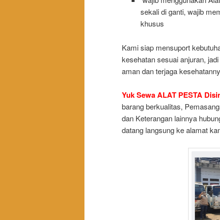
sekali di ganti, wajib m
khusus
Kami siap mensuport kebutuhan
kesehatan sesuai anjuran, jadi 
aman dan terjaga kesehatann
Yuk Sewa ALAT PESTA Disini
barang berkualitas, Pemasan
dan Keterangan lainnya hubung
datang langsung ke alamat ka