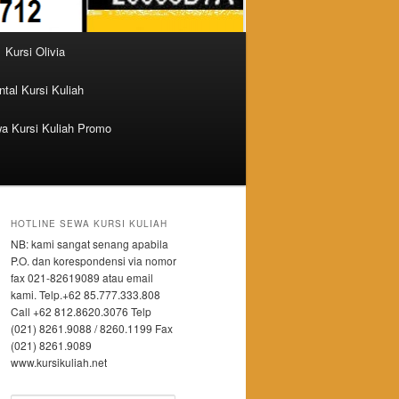
Kursi Olivia
tal Kursi Kuliah
a Kursi Kuliah Promo
HOTLINE SEWA KURSI KULIAH
NB: kami sangat senang apabila
P.O. dan korespondensi via nomor
fax 021-82619089 atau email
kami. Telp.+62 85.777.333.808
Call +62 812.8620.3076 Telp
(021) 8261.9088 / 8260.1199 Fax
(021) 8261.9089
www.kursikuliah.net