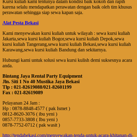
Kursi kuliah kami tentunya dalam kondisi baik kokoh dan rapih
karena selalu mendapatkan perawatan dengan baik oleh tim khusus
perawatan sehingga siap sewa kapan saja.
Alat Pesta Bekasi
Kami menyewakan kursi kuliah untuk wilayah : sewa kursi kuliah
Jakarta,sewa kursi kuliah Bogor,sewa kursi kuliah Depok,sewa
kursi kuliah Tangerang,sewa kursi kuliah Bekasi,sewa kursi kuliah
Karawang,sewa kursi kuliah Bandung dan sekitarnya.
Hubungi kami untuk solusi sewa kursi kulish demi suksesnya acara
anda.
Bintang Jaya Rental Party Equipment
Jln. Siti 1 No 40 Mustika Jaya Bekasi
Tlp : 021-82619088/021-82601199
Fax : 021-82619089
Pelayanan 24 Jam :
Hp : 0878-8848-4577 ( pak Ismet )
0812-8620-3076 ( ibu yeni )
0857-7733-3808 ( Ibu yeni )
0878-7752-0712 ( pak wasit )
http://tendabekasi.com/menyewakan-tenda-untuk-acara-khitanan-di-