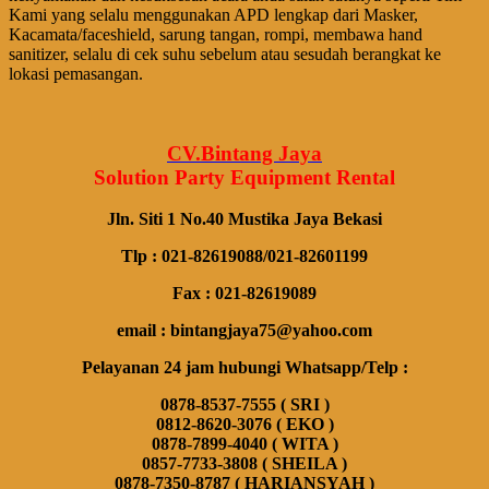
Kami yang selalu menggunakan APD lengkap dari Masker,
Kacamata/faceshield, sarung tangan, rompi, membawa hand
sanitizer, selalu di cek suhu sebelum atau sesudah berangkat ke
lokasi pemasangan.
CV.Bintang Jaya
Solution Party Equipment
Rental
Jln. Siti 1 No.40 Mustika Jaya Bekasi
Tlp : 021-82619088/021-82601199
Fax : 021-82619089
email : bintangjaya75@yahoo.com
Pelayanan 24 jam hubungi Whatsapp/Telp :
0878-8537-7555 ( SRI )
0812-8620-3076 ( EKO )
0878-7899-4040 ( WITA )
0857-7733-3808 ( SHEILA )
0878-7350-8787 ( HARIANSYAH )