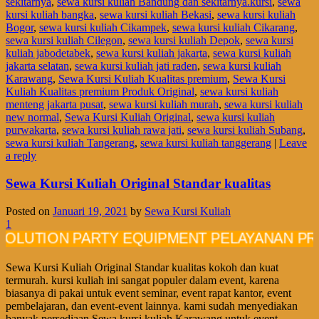
sekitarnya
,
sewa kursi kuliah Bandung dan sekitarnya.kursi
,
sewa
kursi kuliah bangka
,
sewa kursi kuliah Bekasi
,
sewa kursi kuliah
Bogor
,
sewa kursi kuliah Cikampek
,
sewa kursi kuliah Cikarang
,
sewa kursi kuliah Cilegon
,
sewa kursi kuliah Depok
,
sewa kursi
kuliah jabodetabek
,
sewa kursi kuliah jakarta
,
sewa kursi kuliah
jakarta selatan
,
sewa kursi kuliah jati raden
,
sewa kursi kuliah
Karawang
,
Sewa Kursi Kuliah Kualitas premium
,
Sewa Kursi
Kuliah Kualitas premium Produk Original
,
sewa kursi kuliah
menteng jakarta pusat
,
sewa kursi kuliah murah
,
sewa kursi kuliah
new normal
,
Sewa Kursi Kuliah Original
,
sewa kursi kuliah
purwakarta
,
sewa kursi kuliah rawa jati
,
sewa kursi kuliah Subang
,
sewa kursi kuliah Tangerang
,
sewa kursi kuliah tanggerang
|
Leave
a reply
Sewa Kursi Kuliah Original Standar kualitas
Posted on
Januari 19, 2021
by
Sewa Kursi Kuliah
1
ION PARTY EQUIPMENT PELAYANAN PROFESI
Sewa Kursi Kuliah Original Standar kualitas kokoh dan kuat
termurah. kursi kuliah ini sangat populer dalam event, karena
biasanya di pakai untuk event seminar, event rapat kantor, event
pembelajaran, dan event-event lainnya. kami sudah menyediakan
banyak persediaan Sewa kursi kuliah Karawang untuk event