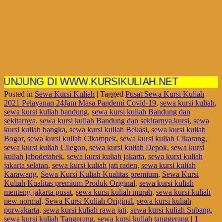
NG DI WWW.KURSIKULIAH.NET
Posted in
Sewa Kursi Kuliah
|
Tagged
Pusat Sewa Kursi Kuliah
2021 Pelayanan 24Jam Masa Pandemi Covid-19
,
sewa kursi kuliah
,
sewa kursi kuliah bandung
,
sewa kursi kuliah Bandung dan
sekitarnya
,
sewa kursi kuliah Bandung dan sekitarnya.kursi
,
sewa
kursi kuliah bangka
,
sewa kursi kuliah Bekasi
,
sewa kursi kuliah
Bogor
,
sewa kursi kuliah Cikampek
,
sewa kursi kuliah Cikarang
,
sewa kursi kuliah Cilegon
,
sewa kursi kuliah Depok
,
sewa kursi
kuliah jabodetabek
,
sewa kursi kuliah jakarta
,
sewa kursi kuliah
jakarta selatan
,
sewa kursi kuliah jati raden
,
sewa kursi kuliah
Karawang
,
Sewa Kursi Kuliah Kualitas premium
,
Sewa Kursi
Kuliah Kualitas premium Produk Original
,
sewa kursi kuliah
menteng jakarta pusat
,
sewa kursi kuliah murah
,
sewa kursi kuliah
new normal
,
Sewa Kursi Kuliah Original
,
sewa kursi kuliah
purwakarta
,
sewa kursi kuliah rawa jati
,
sewa kursi kuliah Subang
,
sewa kursi kuliah Tangerang
,
sewa kursi kuliah tanggerang
|
1