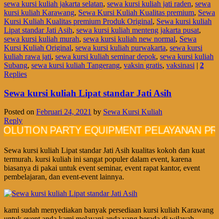
sewa kursi kuliah jakarta selatan
,
sewa kursi kuliah jati raden
,
sewa
kursi kuliah Karawang
,
Sewa Kursi Kuliah Kualitas premium
,
Sewa
Kursi Kuliah Kualitas premium Produk Original
,
Sewa kursi kuliah
Lipat standar Jati Asih
,
sewa kursi kuliah menteng jakarta pusat
,
sewa kursi kuliah murah
,
sewa kursi kuliah new normal
,
Sewa
Kursi Kuliah Original
,
sewa kursi kuliah purwakarta
,
sewa kursi
kuliah rawa jati
,
sewa kursi kuliah seminar depok
,
sewa kursi kuliah
Subang
,
sewa kursi kuliah Tangerang
,
vaksin gratis
,
vaksinasi
|
2
Replies
Sewa kursi kuliah Lipat standar Jati Asih
Posted on
Februari 24, 2021
by
Sewa Kursi Kuliah
Reply
ION PARTY EQUIPMENT PELAYANAN PROFESI
Sewa kursi kuliah Lipat standar Jati Asih kualitas kokoh dan kuat
termurah. kursi kuliah ini sangat populer dalam event, karena
biasanya di pakai untuk event seminar, event rapat kantor, event
pembelajaran, dan event-event lainnya.
kami sudah menyediakan banyak persediaan kursi kuliah Karawang
untuk event anda.kami melayani anda yang berada di wilayah