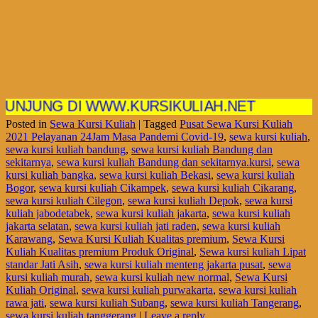
NG DI WWW.KURSIKULIAH.NET
Posted in
Sewa Kursi Kuliah
|
Tagged
Pusat Sewa Kursi Kuliah
2021 Pelayanan 24Jam Masa Pandemi Covid-19
,
sewa kursi kuliah
,
sewa kursi kuliah bandung
,
sewa kursi kuliah Bandung dan
sekitarnya
,
sewa kursi kuliah Bandung dan sekitarnya.kursi
,
sewa
kursi kuliah bangka
,
sewa kursi kuliah Bekasi
,
sewa kursi kuliah
Bogor
,
sewa kursi kuliah Cikampek
,
sewa kursi kuliah Cikarang
,
sewa kursi kuliah Cilegon
,
sewa kursi kuliah Depok
,
sewa kursi
kuliah jabodetabek
,
sewa kursi kuliah jakarta
,
sewa kursi kuliah
jakarta selatan
,
sewa kursi kuliah jati raden
,
sewa kursi kuliah
Karawang
,
Sewa Kursi Kuliah Kualitas premium
,
Sewa Kursi
Kuliah Kualitas premium Produk Original
,
Sewa kursi kuliah Lipat
standar Jati Asih
,
sewa kursi kuliah menteng jakarta pusat
,
sewa
kursi kuliah murah
,
sewa kursi kuliah new normal
,
Sewa Kursi
Kuliah Original
,
sewa kursi kuliah purwakarta
,
sewa kursi kuliah
rawa jati
,
sewa kursi kuliah Subang
,
sewa kursi kuliah Tangerang
,
sewa kursi kuliah tanggerang
|
Leave a reply