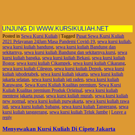
NG DI WWW.KURSIKULIAH.NET
Posted in
Sewa Kursi Kuliah
|
Tagged
Pusat Sewa Kursi Kuliah
2021 Pelayanan 24Jam Masa Pandemi Covid-19
,
sewa kursi kuliah
,
sewa kursi kuliah bandung
,
sewa kursi kuliah Bandung dan
sekitarnya
,
sewa kursi kuliah Bandung dan sekitarnya.kursi
,
sewa
kursi kuliah bangka
,
sewa kursi kuliah Bekasi
,
sewa kursi kuliah
Bogor
,
sewa kursi kuliah Cikampek
,
sewa kursi kuliah Cikarang
,
sewa kursi kuliah Cilegon
,
sewa kursi kuliah Depok
,
sewa kursi
kuliah jabodetabek
,
sewa kursi kuliah jakarta
,
sewa kursi kuliah
jakarta selatan
,
sewa kursi kuliah jati raden
,
sewa kursi kuliah
Karawang
,
Sewa Kursi Kuliah Kualitas premium
,
Sewa Kursi
Kuliah Kualitas premium Produk Original
,
sewa kursi kuliah
menteng jakarta pusat
,
sewa kursi kuliah murah
,
sewa kursi kuliah
new normal
,
sewa kursi kuliah purwakarta
,
sewa kursi kuliah rawa
jati
,
sewa kursi kuliah Subang
,
sewa kursi kuliah Tangerang
,
sewa
kursi kuliah tanggerang
,
sewa kursi kuliah Teluk Jambe
|
Leave a
reply
Menyewakan Kursi Kuliah Di Cipete Jakarta