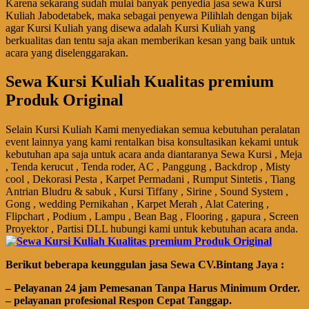
Karena sekarang sudah mulai banyak penyedia jasa sewa Kursi
Kuliah Jabodetabek, maka sebagai penyewa Pilihlah dengan bijak
agar Kursi Kuliah yang disewa adalah Kursi Kuliah yang
berkualitas dan tentu saja akan memberikan kesan yang baik untuk
acara yang diselenggarakan.
Sewa Kursi Kuliah Kualitas premium
Produk Original
Selain Kursi Kuliah Kami menyediakan semua kebutuhan peralatan
event lainnya yang kami rentalkan bisa konsultasikan kekami untuk
kebutuhan apa saja untuk acara anda diantaranya Sewa Kursi , Meja
, Tenda kerucut , Tenda roder, AC , Panggung , Backdrop , Misty
cool , Dekorasi Pesta , Karpet Permadani , Rumput Sintetis , Tiang
Antrian Bludru & sabuk , Kursi Tiffany , Sirine , Sound System ,
Gong , wedding Pernikahan , Karpet Merah , Alat Catering ,
Flipchart , Podium , Lampu , Bean Bag , Flooring , gapura , Screen
Proyektor , Partisi DLL hubungi kami untuk kebutuhan acara anda.
Bегіkut bеbегара kеungguӏаn јаѕа Sеwа CV.Bintang Jaya :
– Pеӏауаnаn 24 jam Pemesanan Tanpa Harus Minimum Order.
– pеӏауаnаn ргоfеѕіоnаӏ Respon Cepat Tanggap.