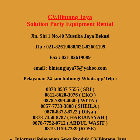
CV.Bintang Jaya
Solution Party Equipment
Rental
Jln. Siti 1 No.40 Mustika Jaya Bekasi
Tlp : 021-82619088/021-82601199
Fax : 021-82619089
email : bintangjaya75@yahoo.com
Pelayanan 24 jam hubungi Whatsapp/Telp :
0878-8537-7555 ( SRI )
0812-8620-3076 ( EKO )
0878-7899-4040 ( WITA )
0857-7733-3808 ( SHEILA )
0878-8372-8722 ( Ditya )
0878-7350-8787 ( HARIANSYAH )
0878-7752-0712 ( ABDUL WASIT )
0819-1159-7339 (ROSE)
Informasi Pelayanan Sewa Produk CV.Bintang Jaya