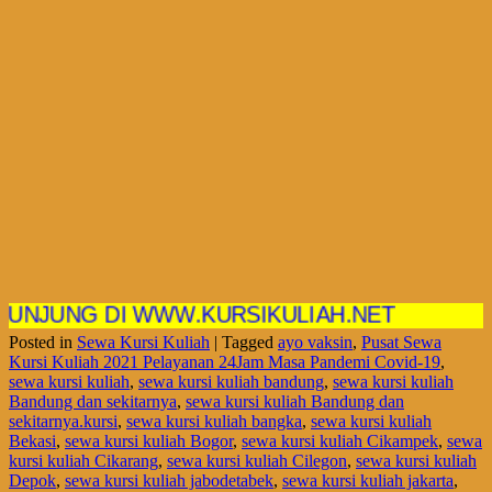
NG DI WWW.KURSIKULIAH.NET
Posted in
Sewa Kursi Kuliah
|
Tagged
ayo vaksin
,
Pusat Sewa
Kursi Kuliah 2021 Pelayanan 24Jam Masa Pandemi Covid-19
,
sewa kursi kuliah
,
sewa kursi kuliah bandung
,
sewa kursi kuliah
Bandung dan sekitarnya
,
sewa kursi kuliah Bandung dan
sekitarnya.kursi
,
sewa kursi kuliah bangka
,
sewa kursi kuliah
Bekasi
,
sewa kursi kuliah Bogor
,
sewa kursi kuliah Cikampek
,
sewa
kursi kuliah Cikarang
,
sewa kursi kuliah Cilegon
,
sewa kursi kuliah
Depok
,
sewa kursi kuliah jabodetabek
,
sewa kursi kuliah jakarta
,