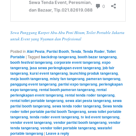
Sewa Panggung Karpet Abu-Abu Poni Hitam, Toilet Portable Jakarta
untuk Event yang Nyaman dan Profesional
Posted in
Alat Pesta
,
Partisi Booth
,
Tenda
,
Tenda Roder
,
Toilet
Portable
|
Tagged
backdrop tangerang
,
booth bazar tangerang
,
booth festival tangerang
,
corporate event tangerang
,
expo
tangerang
,
jasa sewa perlengkapan event tangerang
,
job fair
tangerang
,
kursi event tangerang
,
launching produk tangerang
,
meja booth tangerang
,
misty fan tangerang
,
pameran tangerang
,
panggung event tangerang
,
partisi expo tangerang
,
perlengkapan
expo tangerang
,
rental booth pameran tangerang
,
rental
perlengkapan event tangerang
,
rental tenda roder tangerang
,
rental toilet portable tangerang
,
sewa alat pesta tangerang
,
sewa
partisi booth tangerang
,
sewa tenda roder tangerang
,
Sewa tenda
roder toilet portable partisi booth Tangerang
,
sewa toilet portable
tangerang
,
tenda roder event tangerang
,
tv led event tangerang
,
vendor event tangerang
,
vendor partisi booth tangerang
,
vendor
tenda tangerang
,
vendor toilet portable tangerang
,
wastafel
portable tangerang
|
Leave a reply