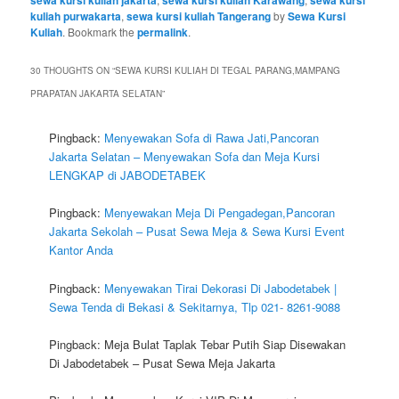
sewa kursi kuliah jakarta
sewa kursi kuliah Karawang
sewa kursi
kuliah purwakarta
,
sewa kursi kuliah Tangerang
by
Sewa Kursi
Kuliah
. Bookmark the
permalink
.
30 THOUGHTS ON “
SEWA KURSI KULIAH DI TEGAL PARANG,MAMPANG
PRAPATAN JAKARTA SELATAN
”
Pingback:
Menyewakan Sofa di Rawa Jati,Pancoran
Jakarta Selatan – Menyewakan Sofa dan Meja Kursi
LENGKAP di JABODETABEK
Pingback:
Menyewakan Meja Di Pengadegan,Pancoran
Jakarta Sekolah – Pusat Sewa Meja & Sewa Kursi Event
Kantor Anda
Pingback:
Menyewakan Tirai Dekorasi Di Jabodetabek |
Sewa Tenda di Bekasi & Sekitarnya, Tlp 021- 8261-9088
Pingback: Meja Bulat Taplak Tebar Putih Siap Disewakan
Di Jabodetabek – Pusat Sewa Meja Jakarta