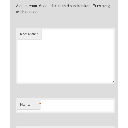
Alamat email Anda tidak akan dipublikasikan.
Ruas yang
wajib ditandai
*
Komentar
*
*
Nama