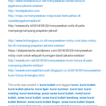
http://www.tendakerucut.net/menyewakan-tenda-kerucut-
jagakarsa-jakarta-selatan/
http://tendajakarta.com
http://meja.co/menyewakan-meja-bulat-berkualitas-di-
cipedakjagakarsajaksel/
http://sewasofa.id/2018/05/22/menyewakan-sofa-di-pela-
mampangmampang-prapatan-jaksel/
http://www.bintangjaya.co.id/menyewakan-misty-cool-atau-misty-
fan-di-mampang-prapatan-jakarta-selatan/
https://alatpestasite.wordpress.com/2018/05/23/menyewakan-
misty-cool-untuk-wilayah-kuningan-barat-jakarta-selatan/
http://sewakursi.net/2018/05/menyewakan-kursi-futura-di-pela-
mampang-jakarta-selatan/
http://sewakursimejakitamurah.blogspot.co.id/2018/05/menyewakan-
kursi-futura-di-bangka.html
This entry was posted in
kursi kuliah
and tagged
kursi
,
kursi kuliah
,
kursi kuliah jakarta
,
kursi lipat
,
kursi seminar
,
kursi test
,
kursi
training
,
kursi workshop
,
pusat sewa kursi kuliah
,
rental kursi
kuliah
,
sewa kursi kuliah
,
sewa kursi kuliah bandung
,
sewa kursi
kuliah Bekasi
,
sewa kursi kuliah Bogor
,
sewa kursi kuliah Depok
,
,
,