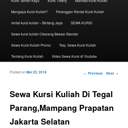
Kursi Taman Kayu
Kursi Tiffany
Manfaat Kursi Kuliah
Mengapa Kursi Kuliah?
Pelanggan Rental Kursi Kuliah
rental kursi kuliah – Bintang Jaya
SEWA KURSI
Sewa kursi kuliah Cikarang Bekasi Standar
Sewa Kursi Kuliah Promo
Telp. Sewa Kursi Kuliah
Tentang Kursi Kuliah
Video Sewa Kursi di Youtube
Posted on
Mei 23, 2018
Post navigation
←
Previous
Next
→
Sewa Kursi Kuliah Di Tegal
Parang,Mampang Prapatan
Jakarta Selatan