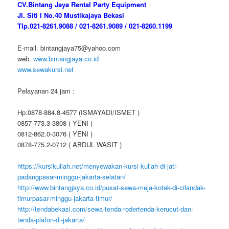
CV.Bintang Jaya Rental Party Equipment
Jl. Siti I No.40 Mustikajaya Bekasi
Tlp.021-8261.9088 / 021-8261.9089 / 021-8260.1199
E-mail. bintangjaya75@yahoo.com
web.
www.bintangjaya.co.id
www.sewakursi.net
Pelayanan 24 jam :
Hp.0878-884.8-4577 (ISMAYADI/ISMET )
0857-773.3-3808 ( YENI )
0812-862.0-3076 ( YENI )
0878-775.2-0712 ( ABDUL WASIT )
https://kursikuliah.net/menyewakan-kursi-kuliah-di-jati-
padangpasar-minggu-jakarta-selatan/
http://www.bintangjaya.co.id/pusat-sewa-meja-kotak-di-cilandak-
timurpasar-minggu-jakarta-timur/
http://tendabekasi.com/sewa-tenda-rodertenda-kerucut-dan-
tenda-plafon-di-jakarta/