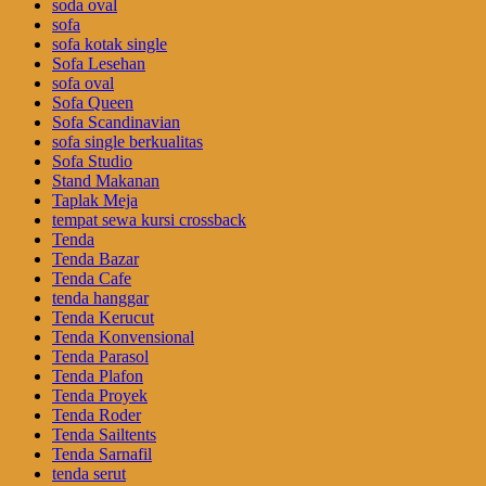
soda oval
sofa
sofa kotak single
Sofa Lesehan
sofa oval
Sofa Queen
Sofa Scandinavian
sofa single berkualitas
Sofa Studio
Stand Makanan
Taplak Meja
tempat sewa kursi crossback
Tenda
Tenda Bazar
Tenda Cafe
tenda hanggar
Tenda Kerucut
Tenda Konvensional
Tenda Parasol
Tenda Plafon
Tenda Proyek
Tenda Roder
Tenda Sailtents
Tenda Sarnafil
tenda serut