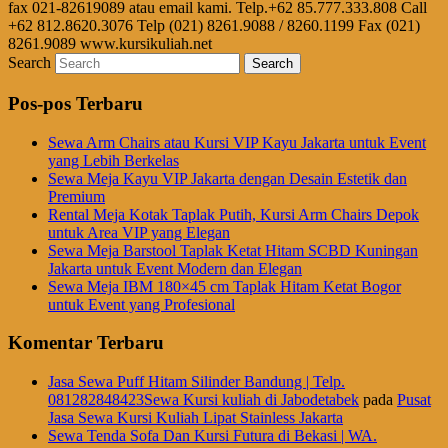
fax 021-82619089 atau email kami. Telp.+62 85.777.333.808 Call
+62 812.8620.3076 Telp (021) 8261.9088 / 8260.1199 Fax (021)
8261.9089 www.kursikuliah.net
Search
Pos-pos Terbaru
Sewa Arm Chairs atau Kursi VIP Kayu Jakarta untuk Event
yang Lebih Berkelas
Sewa Meja Kayu VIP Jakarta dengan Desain Estetik dan
Premium
Rental Meja Kotak Taplak Putih, Kursi Arm Chairs Depok
untuk Area VIP yang Elegan
Sewa Meja Barstool Taplak Ketat Hitam SCBD Kuningan
Jakarta untuk Event Modern dan Elegan
Sewa Meja IBM 180×45 cm Taplak Hitam Ketat Bogor
untuk Event yang Profesional
Komentar Terbaru
Jasa Sewa Puff Hitam Silinder Bandung | Telp.
081282848423Sewa Kursi kuliah di Jabodetabek
pada
Pusat
Jasa Sewa Kursi Kuliah Lipat Stainless Jakarta
Sewa Tenda Sofa Dan Kursi Futura di Bekasi | WA.