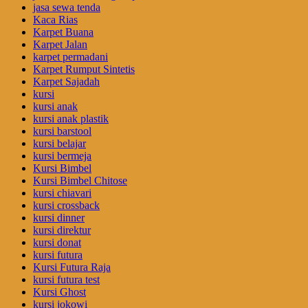
jasa sewa tenda
Kaca Rias
Karpet Buana
Karpet Jalan
karpet permadani
Karpet Rumput Sintetis
Karpet Sajadah
kursi
kursi anak
kursi anak plastik
kursi barstool
kursi belajar
kursi bermeja
Kursi Bimbel
Kursi Bimbel Chitose
kursi chiavari
kursi crossback
kursi dinner
kursi direktur
kursi donat
kursi futura
Kursi Futura Raja
kursi futura test
Kursi Ghost
kursi jokowi