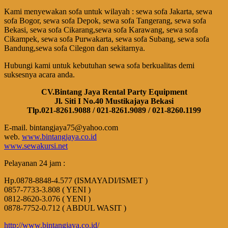
Kami menyewakan sofa untuk wilayah : sewa sofa Jakarta, sewa
sofa Bogor, sewa sofa Depok, sewa sofa Tangerang, sewa sofa
Bekasi, sewa sofa Cikarang,sewa sofa Karawang, sewa sofa
Cikampek, sewa sofa Purwakarta, sewa sofa Subang, sewa sofa
Bandung,sewa sofa Cilegon dan sekitarnya.
Hubungi kami untuk kebutuhan sewa sofa berkualitas demi
suksesnya acara anda.
CV.Bintang Jaya Rental Party Equipment
Jl. Siti I No.40 Mustikajaya Bekasi
Tlp.021-8261.9088 / 021-8261.9089 / 021-8260.1199
E-mail. bintangjaya75@yahoo.com
web.
www.bintangjaya.co.id
www.sewakursi.net
Pelayanan 24 jam :
Hp.0878-8848-4.577 (ISMAYADI/ISMET )
0857-7733-3.808 ( YENI )
0812-8620-3.076 ( YENI )
0878-7752-0.712 ( ABDUL WASIT )
http://www.bintangjaya.co.id/