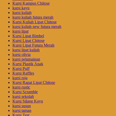
Kursi Kampus Chitose
kursi kayu
kursi kuliah
kursi kuliah futura merah
Kursi Kuliah Lipat Chitose
kursi kuliah new futura merah
kursi lipat
Kursi Lipat Bimbel
Kursi Lipat Chitose
Kursi Lipat Futura Merah
kursi lipat kuliah
kursi olivia
kursi pelamainan
Kursi Plastik Anak
Kursi Puff
Kursi Raffles
kursi raja
Kursi Rapat Lipat Chitose
kursi rustic
Kursi Scramble
kursi sekolah
Kursi Silang Kayu
kursi susun
kursi taman
Kursi Test