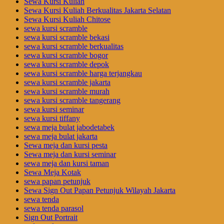
Sewa Kursi Kuliah
Sewa Kursi Kuliah Berkualitas Jakarta Selatan
Sewa Kursi Kuliah Chitose
sewa kursi scramble
sewa kursi scramble bekasi
sewa kursi scramble berkualitas
sewa kursi scramble bogor
sewa kursi scramble depok
sewa kursi scramble harga terjangkau
sewa kursi scramble jakarta
sewa kursi scramble murah
sewa kursi scramble tangerang
sewa kursi seminar
sewa kursi tiffany
sewa meja bulat jabodetabek
sewa meja bulat jakarta
Sewa meja dan kursi pesta
Sewa meja dan kursi seminar
sewa meja dan kursi taman
Sewa Meja Kotak
sewa papan petunjuk
Sewa Sign Out Papan Petunjuk Wilayah Jakarta
sewa tenda
sewa tenda parasol
Sign Out Portrait