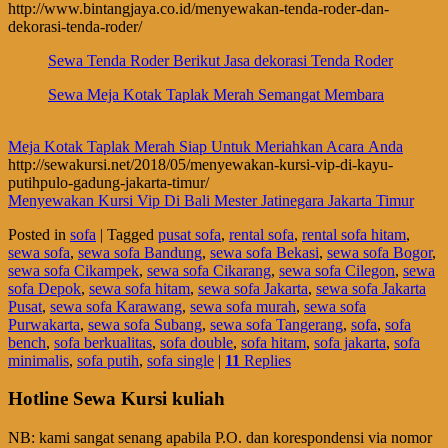
http://www.bintangjaya.co.id/menyewakan-tenda-roder-dan-
dekorasi-tenda-roder/
Sewa Tenda Roder Berikut Jasa dekorasi Tenda Roder
Sewa Meja Kotak Taplak Merah Semangat Membara
Meja Kotak Taplak Merah Siap Untuk Meriahkan Acara Anda
http://sewakursi.net/2018/05/menyewakan-kursi-vip-di-kayu-
putihpulo-gadung-jakarta-timur/
Menyewakan Kursi Vip Di Bali Mester Jatinegara Jakarta Timur
Posted in
sofa
|
Tagged
pusat sofa
,
rental sofa
,
rental sofa hitam
,
sewa sofa
,
sewa sofa Bandung
,
sewa sofa Bekasi
,
sewa sofa Bogor
,
sewa sofa Cikampek
,
sewa sofa Cikarang
,
sewa sofa Cilegon
,
sewa
sofa Depok
,
sewa sofa hitam
,
sewa sofa Jakarta
,
sewa sofa Jakarta
Pusat
,
sewa sofa Karawang
,
sewa sofa murah
,
sewa sofa
Purwakarta
,
sewa sofa Subang
,
sewa sofa Tangerang
,
sofa
,
sofa
bench
,
sofa berkualitas
,
sofa double
,
sofa hitam
,
sofa jakarta
,
sofa
minimalis
,
sofa putih
,
sofa single
|
11
Replies
Hotline Sewa Kursi kuliah
NB: kami sangat senang apabila P.O. dan korespondensi via nomor