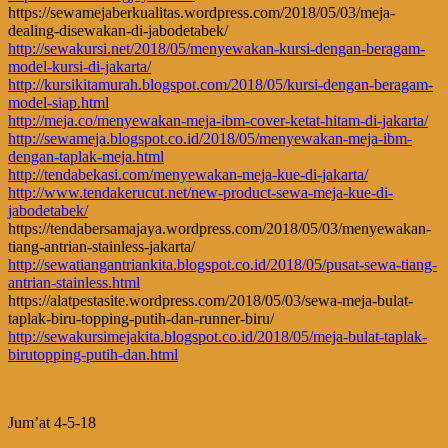
https://sewamejaberkualitas.wordpress.com/2018/05/03/meja-
dealing-disewakan-di-jabodetabek/
http://sewakursi.net/2018/05/menyewakan-kursi-dengan-beragam-
model-kursi-di-jakarta/
http://kursikitamurah.blogspot.com/2018/05/kursi-dengan-beragam-
model-siap.html
http://meja.co/menyewakan-meja-ibm-cover-ketat-hitam-di-jakarta/
http://sewameja.blogspot.co.id/2018/05/menyewakan-meja-ibm-
dengan-taplak-meja.html
http://tendabekasi.com/menyewakan-meja-kue-di-jakarta/
http://www.tendakerucut.net/new-product-sewa-meja-kue-di-
jabodetabek/
https://tendabersamajaya.wordpress.com/2018/05/03/menyewakan-
tiang-antrian-stainless-jakarta/
http://sewatiangantriankita.blogspot.co.id/2018/05/pusat-sewa-tiang-
antrian-stainless.html
https://alatpestasite.wordpress.com/2018/05/03/sewa-meja-bulat-
taplak-biru-topping-putih-dan-runner-biru/
http://sewakursimejakita.blogspot.co.id/2018/05/meja-bulat-taplak-
birutopping-putih-dan.html
Jum’at 4-5-18