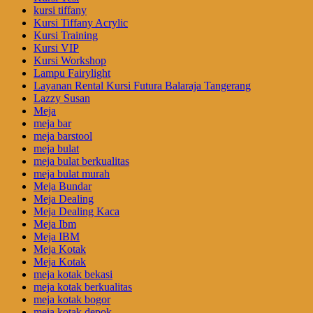
kursi tiffany
Kursi Tiffany Acrylic
Kursi Training
Kursi VIP
Kursi Workshop
Lampu Fairylight
Layanan Rental Kursi Futura Balaraja Tangerang
Lazzy Susan
Meja
meja bar
meja barstool
meja bulat
meja bulat berkualitas
meja bulat murah
Meja Bundar
Meja Dealing
Meja Dealing Kaca
Meja Ibm
Meja IBM
Meja Kotak
Meja Kotak
meja kotak bekasi
meja kotak berkualitas
meja kotak bogor
meja kotak depok