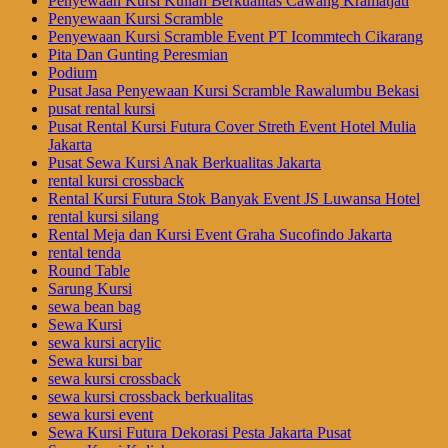
Penyewaan Kursi Kuliah Berkualitas Cawang Kramatjati
Penyewaan Kursi Scramble
Penyewaan Kursi Scramble Event PT Icommtech Cikarang
Pita Dan Gunting Peresmian
Podium
Pusat Jasa Penyewaan Kursi Scramble Rawalumbu Bekasi
pusat rental kursi
Pusat Rental Kursi Futura Cover Streth Event Hotel Mulia
Jakarta
Pusat Sewa Kursi Anak Berkualitas Jakarta
rental kursi crossback
Rental Kursi Futura Stok Banyak Event JS Luwansa Hotel
rental kursi silang
Rental Meja dan Kursi Event Graha Sucofindo Jakarta
rental tenda
Round Table
Sarung Kursi
sewa bean bag
Sewa Kursi
sewa kursi acrylic
Sewa kursi bar
sewa kursi crossback
sewa kursi crossback berkualitas
sewa kursi event
Sewa Kursi Futura Dekorasi Pesta Jakarta Pusat