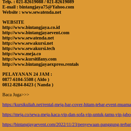
Telp. : 021-82619088 / 021-82619089
E-mail : bintangjaya75@Yahoo.com
Website : www.sewatenda.net
WEBSITE
http://www.bintangjaya.co.id
http://www.bintangjayaevent.com
http://www.sewatenda.net
http://www.sewakursi.net
http://www.sewakursi.tech
http://www.meja.co
http://www.kursitifany.com
http://www.bintangjayaexpress.rentals
PELAYANAN 24 JAM :
0877-6104-5508 ( Aldo )
0812-8284-8423 ( Nanda )
Baca Juga>>>
https://kursikuliah.net/rental-meja-bar-cover-hitam-tebar-event-muama
https://meja.co/sewa-meja-kaca-vip-dan-sofa-vip-untuk-tamu-vip-jabo
https://bintangjayaevent.com/2022/11/23/penyewaan-panggung-terba