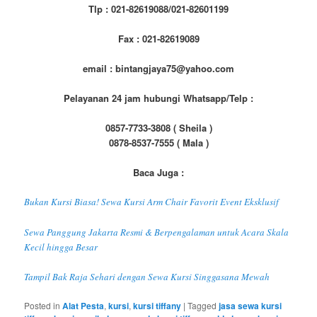
Tlp : 021-82619088/021-82601199
Fax : 021-82619089
email : bintangjaya75@yahoo.com
Pelayanan 24 jam hubungi Whatsapp/Telp :
0857-7733-3808 ( Sheila )
0878-8537-7555 ( Mala )
Baca Juga :
Bukan Kursi Biasa! Sewa Kursi Arm Chair Favorit Event Eksklusif
Sewa Panggung Jakarta Resmi & Berpengalaman untuk Acara Skala
Kecil hingga Besar
Tampil Bak Raja Sehari dengan Sewa Kursi Singgasana Mewah
Posted in
Alat Pesta
,
kursi
,
kursi tiffany
|
Tagged
jasa sewa kursi