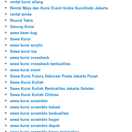
rental kursi silang
Rental Meja dan Kursi Event Graha Sucofindo Jakarta
rental tenda
Round Table
Sarung Kursi
sewa bean bag
Sewa Kursi
sewa kursi acrylic
Sewa kursi bar
sewa kursi crossback
sewa kursi crossback berkualitas
sewa kursi event
Sewa Kursi Futura Dekorasi Pesta Jakarta Pusat
Sewa Kursi Kuliah
Sewa Kursi Kuliah Berkualitas Jakarta Selatan
Sewa Kursi Kuliah Chitose
sewa kursi scramble
sewa kursi scramble bekasi
sewa kursi scramble berkualitas
sewa kursi scramble bogor
sewa kursi scramble depok
sewa kursi scramble harga terjangkau