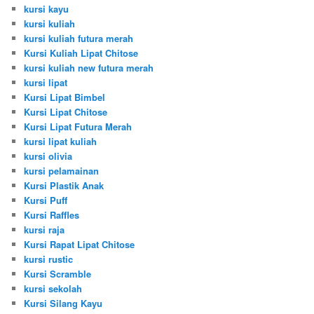
kursi kayu
kursi kuliah
kursi kuliah futura merah
Kursi Kuliah Lipat Chitose
kursi kuliah new futura merah
kursi lipat
Kursi Lipat Bimbel
Kursi Lipat Chitose
Kursi Lipat Futura Merah
kursi lipat kuliah
kursi olivia
kursi pelamainan
Kursi Plastik Anak
Kursi Puff
Kursi Raffles
kursi raja
Kursi Rapat Lipat Chitose
kursi rustic
Kursi Scramble
kursi sekolah
Kursi Silang Kayu