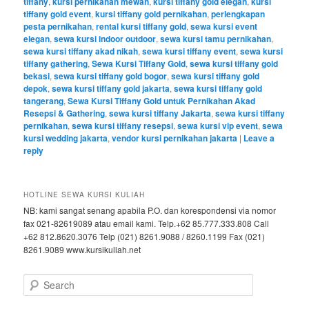
tiffany
,
kursi pernikahan mewah
,
kursi tiffany gold elegan
,
kursi
tiffany gold event
,
kursi tiffany gold pernikahan
,
perlengkapan
pesta pernikahan
,
rental kursi tiffany gold
,
sewa kursi event
elegan
,
sewa kursi indoor outdoor
,
sewa kursi tamu pernikahan
,
sewa kursi tiffany akad nikah
,
sewa kursi tiffany event
,
sewa kursi
tiffany gathering
,
Sewa Kursi Tiffany Gold
,
sewa kursi tiffany gold
bekasi
,
sewa kursi tiffany gold bogor
,
sewa kursi tiffany gold
depok
,
sewa kursi tiffany gold jakarta
,
sewa kursi tiffany gold
tangerang
,
Sewa Kursi Tiffany Gold untuk Pernikahan Akad
Resepsi & Gathering
,
sewa kursi tiffany Jakarta
,
sewa kursi tiffany
pernikahan
,
sewa kursi tiffany resepsi
,
sewa kursi vip event
,
sewa
kursi wedding jakarta
,
vendor kursi pernikahan jakarta
|
Leave a
reply
HOTLINE SEWA KURSI KULIAH
NB: kami sangat senang apabila P.O. dan korespondensi via nomor
fax 021-82619089 atau email kami. Telp.+62 85.777.333.808 Call
+62 812.8620.3076 Telp (021) 8261.9088 / 8260.1199 Fax (021)
8261.9089 www.kursikuliah.net
Search