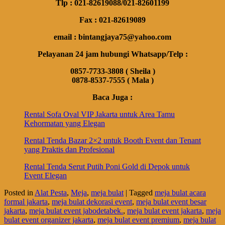
Tlp : 021-82619088/021-82601199
Fax : 021-82619089
email : bintangjaya75@yahoo.com
Pelayanan 24 jam hubungi Whatsapp/Telp :
0857-7733-3808 ( Sheila )
0878-8537-7555 ( Mala )
Baca Juga :
Rental Sofa Oval VIP Jakarta untuk Area Tamu
Kehormatan yang Elegan
Rental Tenda Bazar 2×2 untuk Booth Event dan Tenant
yang Praktis dan Profesional
Rental Tenda Serut Putih Poni Gold di Depok untuk
Event Elegan
Posted in
Alat Pesta
,
Meja
,
meja bulat
|
Tagged
meja bulat acara
formal jakarta
,
meja bulat dekorasi event
,
meja bulat event besar
jakarta
,
meja bulat event jabodetabek.
,
meja bulat event jakarta
,
meja
bulat event organizer jakarta
,
meja bulat event premium
,
meja bulat