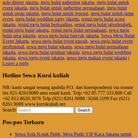
gala dinner jakarta
,
meja bulat gathering jakarta
,
meja bulat untuk
event jakarta
,
meja bulat untuk gathering perusahaan
,
meja bulat
untuk pesta jakarta
,
meja bulat untuk resepsi
,
meja bulat untuk tamu
event
,
meja bulat wedding party jakarta
,
rental meja bulat acara
jakarta
,
rental meja bulat berkualitas
,
rental meja bulat jabodetabek
,
rental meja bulat jakarta
,
rental meja bulat perusahaan
,
sewa meja
bulat area jakarta
,
sewa meja bulat banyak jakarta
,
Sewa Meja Bulat
Event Jakarta
,
sewa meja bulat event murah
,
sewa meja bulat event
profesional
,
sewa meja bulat jakarta
,
sewa meja bulat perusahaan
jakarta
,
sewa meja bulat seminar jakarta
,
sewa meja bulat wedding
jakarta
,
sewa meja event jakarta
,
sewa meja makan event jakarta
|
Leave a reply
Hotline Sewa Kursi kuliah
NB: kami sangat senang apabila P.O. dan korespondensi via nomor
fax 021-82619089 atau email kami. Telp.+62 85.777.333.808 Call
+62 812.8620.3076 Telp (021) 8261.9088 / 8260.1199 Fax (021)
8261.9089 www.kursikuliah.net
Search
Pos-pos Terbaru
Sewa Sofa Kotak Putih, Meja Putih VIP Kaca Jakarta untuk