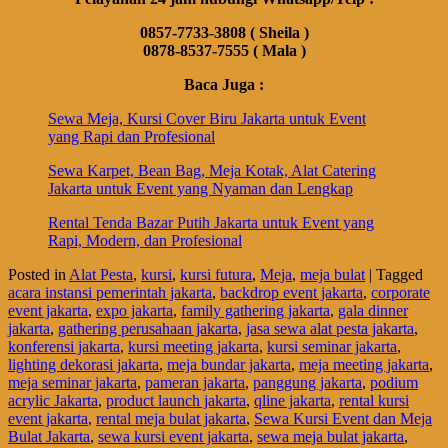
0857-7733-3808 ( Sheila )
0878-8537-7555 ( Mala )
Baca Juga :
Sewa Meja, Kursi Cover Biru Jakarta untuk Event
yang Rapi dan Profesional
Sewa Karpet, Bean Bag, Meja Kotak, Alat Catering
Jakarta untuk Event yang Nyaman dan Lengkap
Rental Tenda Bazar Putih Jakarta untuk Event yang
Rapi, Modern, dan Profesional
Posted in
Alat Pesta
,
kursi
,
kursi futura
,
Meja
,
meja bulat
|
Tagged
acara instansi pemerintah jakarta
,
backdrop event jakarta
,
corporate
event jakarta
,
expo jakarta
,
family gathering jakarta
,
gala dinner
jakarta
,
gathering perusahaan jakarta
,
jasa sewa alat pesta jakarta
,
konferensi jakarta
,
kursi meeting jakarta
,
kursi seminar jakarta
,
lighting dekorasi jakarta
,
meja bundar jakarta
,
meja meeting jakarta
,
meja seminar jakarta
,
pameran jakarta
,
panggung jakarta
,
podium
acrylic Jakarta
,
product launch jakarta
,
qline jakarta
,
rental kursi
event jakarta
,
rental meja bulat jakarta
,
Sewa Kursi Event dan Meja
Bulat Jakarta
,
sewa kursi event jakarta
,
sewa meja bulat jakarta
,