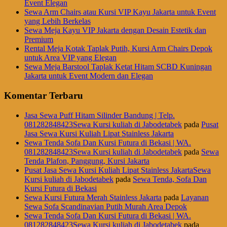
Event Elegan
Sewa Arm Chairs atau Kursi VIP Kayu Jakarta untuk Event
yang Lebih Berkelas
Sewa Meja Kayu VIP Jakarta dengan Desain Estetik dan
Premium
Rental Meja Kotak Taplak Putih, Kursi Arm Chairs Depok
untuk Area VIP yang Elegan
Sewa Meja Barstool Taplak Ketat Hitam SCBD Kuningan
Jakarta untuk Event Modern dan Elegan
Komentar Terbaru
Jasa Sewa Puff Hitam Silinder Bandung | Telp.
081282848423Sewa Kursi kuliah di Jabodetabek
pada
Pusat
Jasa Sewa Kursi Kuliah Lipat Stainless Jakarta
Sewa Tenda Sofa Dan Kursi Futura di Bekasi | WA.
081282848423Sewa Kursi kuliah di Jabodetabek
pada
Sewa
Tenda Plafon, Panggung, Kursi Jakarta
Pusat Jasa Sewa Kursi Kuliah Lipat Stainless JakartaSewa
Kursi kuliah di Jabodetabek
pada
Sewa Tenda, Sofa Dan
Kursi Futura di Bekasi
Sewa Kursi Futura Merah Stainless Jakarta
pada
Layanan
Sewa Sofa Scandinavian Putih Murah Area Depok
Sewa Tenda Sofa Dan Kursi Futura di Bekasi | WA.
081282848423Sewa Kursi kuliah di Jabodetabek
pada