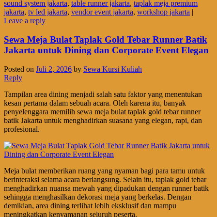
sound system jakarta
,
table runner jakarta
,
taplak meja premium
jakarta
,
tv led jakarta
,
vendor event jakarta
,
workshop jakarta
|
Leave a reply
Sewa Meja Bulat Taplak Gold Tebar Runner Batik
Jakarta untuk Dining dan Corporate Event Elegan
Posted on
Juli 2, 2026
by
Sewa Kursi Kuliah
Reply
Tampilan area dining menjadi salah satu faktor yang menentukan
kesan pertama dalam sebuah acara. Oleh karena itu, banyak
penyelenggara memilih sewa meja bulat taplak gold tebar runner
batik Jakarta untuk menghadirkan suasana yang elegan, rapi, dan
profesional.
Meja bulat memberikan ruang yang nyaman bagi para tamu untuk
berinteraksi selama acara berlangsung. Selain itu, taplak gold tebar
menghadirkan nuansa mewah yang dipadukan dengan runner batik
sehingga menghasilkan dekorasi meja yang berkelas. Dengan
demikian, area dining terlihat lebih eksklusif dan mampu
meningkatkan kenyamanan seluruh peserta.