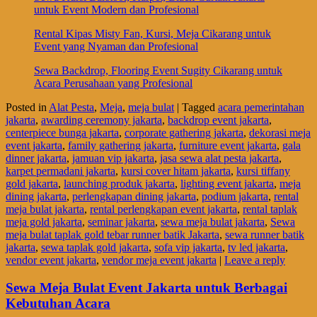
untuk Event Modern dan Profesional
Rental Kipas Misty Fan, Kursi, Meja Cikarang untuk
Event yang Nyaman dan Profesional
Sewa Backdrop, Flooring Event Sugity Cikarang untuk
Acara Perusahaan yang Profesional
Posted in
Alat Pesta
,
Meja
,
meja bulat
|
Tagged
acara pemerintahan
jakarta
,
awarding ceremony jakarta
,
backdrop event jakarta
,
centerpiece bunga jakarta
,
corporate gathering jakarta
,
dekorasi meja
event jakarta
,
family gathering jakarta
,
furniture event jakarta
,
gala
dinner jakarta
,
jamuan vip jakarta
,
jasa sewa alat pesta jakarta
,
karpet permadani jakarta
,
kursi cover hitam jakarta
,
kursi tiffany
gold jakarta
,
launching produk jakarta
,
lighting event jakarta
,
meja
dining jakarta
,
perlengkapan dining jakarta
,
podium jakarta
,
rental
meja bulat jakarta
,
rental perlengkapan event jakarta
,
rental taplak
meja gold jakarta
,
seminar jakarta
,
sewa meja bulat jakarta
,
Sewa
meja bulat taplak gold tebar runner batik Jakarta
,
sewa runner batik
jakarta
,
sewa taplak gold jakarta
,
sofa vip jakarta
,
tv led jakarta
,
vendor event jakarta
,
vendor meja event jakarta
|
Leave a reply
Sewa Meja Bulat Event Jakarta untuk Berbagai
Kebutuhan Acara