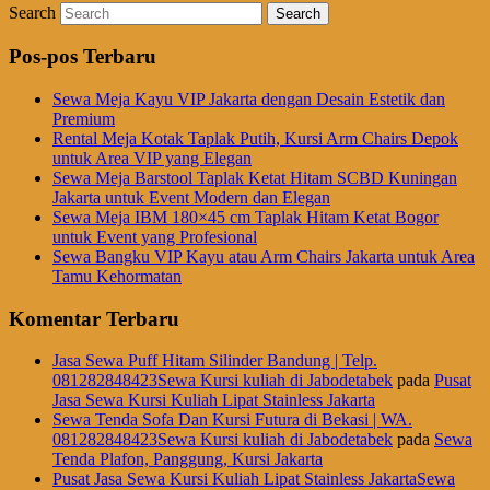
Search
Pos-pos Terbaru
Sewa Meja Kayu VIP Jakarta dengan Desain Estetik dan
Premium
Rental Meja Kotak Taplak Putih, Kursi Arm Chairs Depok
untuk Area VIP yang Elegan
Sewa Meja Barstool Taplak Ketat Hitam SCBD Kuningan
Jakarta untuk Event Modern dan Elegan
Sewa Meja IBM 180×45 cm Taplak Hitam Ketat Bogor
untuk Event yang Profesional
Sewa Bangku VIP Kayu atau Arm Chairs Jakarta untuk Area
Tamu Kehormatan
Komentar Terbaru
Jasa Sewa Puff Hitam Silinder Bandung | Telp.
081282848423Sewa Kursi kuliah di Jabodetabek
pada
Pusat
Jasa Sewa Kursi Kuliah Lipat Stainless Jakarta
Sewa Tenda Sofa Dan Kursi Futura di Bekasi | WA.
081282848423Sewa Kursi kuliah di Jabodetabek
pada
Sewa
Tenda Plafon, Panggung, Kursi Jakarta
Pusat Jasa Sewa Kursi Kuliah Lipat Stainless JakartaSewa