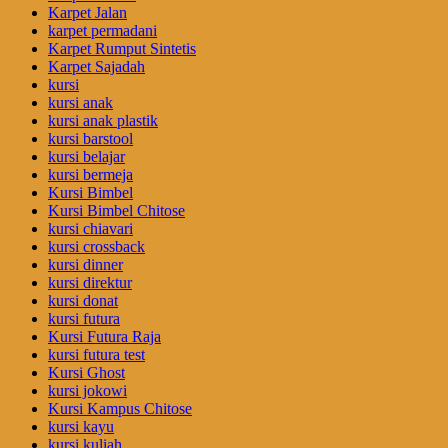
Karpet Jalan
karpet permadani
Karpet Rumput Sintetis
Karpet Sajadah
kursi
kursi anak
kursi anak plastik
kursi barstool
kursi belajar
kursi bermeja
Kursi Bimbel
Kursi Bimbel Chitose
kursi chiavari
kursi crossback
kursi dinner
kursi direktur
kursi donat
kursi futura
Kursi Futura Raja
kursi futura test
Kursi Ghost
kursi jokowi
Kursi Kampus Chitose
kursi kayu
kursi kuliah