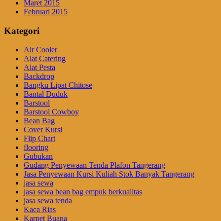
Maret 2015
Februari 2015
Kategori
Air Cooler
Alat Catering
Alat Pesta
Backdrop
Bangku Lipat Chitose
Bantal Duduk
Barstool
Barstool Cowboy
Bean Bag
Cover Kursi
Flip Chart
flooring
Gubukan
Gudang Penyewaan Tenda Plafon Tangerang
Jasa Penyewaan Kursi Kuliah Stok Banyak Tangerang
jasa sewa
jasa sewa bean bag empuk berkualitas
jasa sewa tenda
Kaca Rias
Karpet Buana