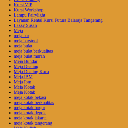
Kursi VIP
Kursi Workshop
Lampu Fairylight
Layanan Rental Kursi Futura Balaraja Tangerang
Lazzy Susan
Meja
meja bar
meja barstool
meja bulat
meja bulat berkualitas
meja bulat murah
Meja Bundar
Meja Dealing
Meja Dealing Kaca
Meja IBM
Meja Ibm
Meja Kotak
Meja Kotak
meja kotak bekasi
meja kotak berkualitas
meja kotak bogor
meja kotak depok
meja kotak jakarta
meja kotak tangerang