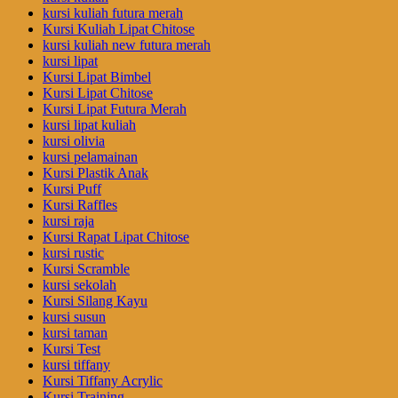
kursi kuliah futura merah
Kursi Kuliah Lipat Chitose
kursi kuliah new futura merah
kursi lipat
Kursi Lipat Bimbel
Kursi Lipat Chitose
Kursi Lipat Futura Merah
kursi lipat kuliah
kursi olivia
kursi pelamainan
Kursi Plastik Anak
Kursi Puff
Kursi Raffles
kursi raja
Kursi Rapat Lipat Chitose
kursi rustic
Kursi Scramble
kursi sekolah
Kursi Silang Kayu
kursi susun
kursi taman
Kursi Test
kursi tiffany
Kursi Tiffany Acrylic
Kursi Training