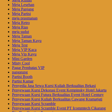
Meja Kuliah
Meja Lesehan
Meja Panjang
Meja Partisi
meja prasmanan
Meja Retro
Meja Rias
meja sudut
Meja Taman
Meja Taman Kayu
Meja Test
Meja VIP Kaca
Meja Vip Kayu
Mini Garden
Misty Cool
Pagar Pembatas VIP
panggung
Partisi Booth
Partisi Kamar
Penyedia Jasa Sewa Kursi Kuliah Berkualitas Bekasi
Penyewaan Kursi Dekorasi Event Kempinsky Hotel Jakarta
Penyewaan Kursi Futura Berkualitas Event Hotel Century
Penyewaan Kursi Kuliah Berkualitas Cawang Kramatjati
Penyewaan Kursi Scramble
Penyewaan Kursi Scramble Event PT Icommtech Cikarang