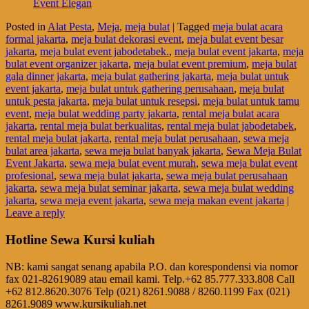
Event Elegan
Posted in
Alat Pesta
,
Meja
,
meja bulat
|
Tagged
meja bulat acara
formal jakarta
,
meja bulat dekorasi event
,
meja bulat event besar
jakarta
,
meja bulat event jabodetabek.
,
meja bulat event jakarta
,
meja
bulat event organizer jakarta
,
meja bulat event premium
,
meja bulat
gala dinner jakarta
,
meja bulat gathering jakarta
,
meja bulat untuk
event jakarta
,
meja bulat untuk gathering perusahaan
,
meja bulat
untuk pesta jakarta
,
meja bulat untuk resepsi
,
meja bulat untuk tamu
event
,
meja bulat wedding party jakarta
,
rental meja bulat acara
jakarta
,
rental meja bulat berkualitas
,
rental meja bulat jabodetabek
,
rental meja bulat jakarta
,
rental meja bulat perusahaan
,
sewa meja
bulat area jakarta
,
sewa meja bulat banyak jakarta
,
Sewa Meja Bulat
Event Jakarta
,
sewa meja bulat event murah
,
sewa meja bulat event
profesional
,
sewa meja bulat jakarta
,
sewa meja bulat perusahaan
jakarta
,
sewa meja bulat seminar jakarta
,
sewa meja bulat wedding
jakarta
,
sewa meja event jakarta
,
sewa meja makan event jakarta
|
Leave a reply
Hotline Sewa Kursi kuliah
NB: kami sangat senang apabila P.O. dan korespondensi via nomor
fax 021-82619089 atau email kami. Telp.+62 85.777.333.808 Call
+62 812.8620.3076 Telp (021) 8261.9088 / 8260.1199 Fax (021)
8261.9089 www.kursikuliah.net