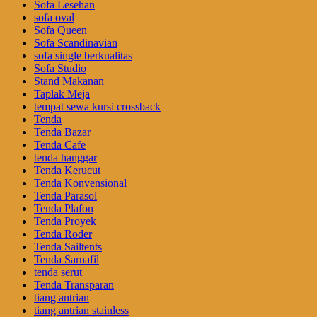
Sofa Lesehan
sofa oval
Sofa Queen
Sofa Scandinavian
sofa single berkualitas
Sofa Studio
Stand Makanan
Taplak Meja
tempat sewa kursi crossback
Tenda
Tenda Bazar
Tenda Cafe
tenda hanggar
Tenda Kerucut
Tenda Konvensional
Tenda Parasol
Tenda Plafon
Tenda Proyek
Tenda Roder
Tenda Sailtents
Tenda Sarnafil
tenda serut
Tenda Transparan
tiang antrian
tiang antrian stainless