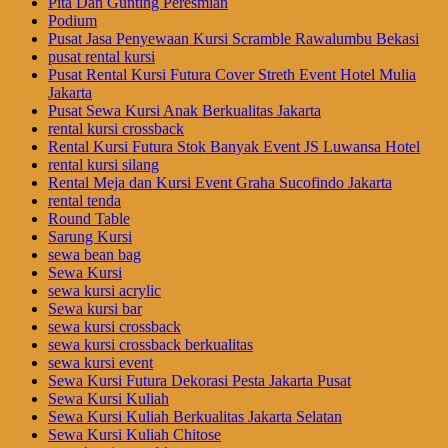
Pita Dan Gunting Peresmian
Podium
Pusat Jasa Penyewaan Kursi Scramble Rawalumbu Bekasi
pusat rental kursi
Pusat Rental Kursi Futura Cover Streth Event Hotel Mulia
Jakarta
Pusat Sewa Kursi Anak Berkualitas Jakarta
rental kursi crossback
Rental Kursi Futura Stok Banyak Event JS Luwansa Hotel
rental kursi silang
Rental Meja dan Kursi Event Graha Sucofindo Jakarta
rental tenda
Round Table
Sarung Kursi
sewa bean bag
Sewa Kursi
sewa kursi acrylic
Sewa kursi bar
sewa kursi crossback
sewa kursi crossback berkualitas
sewa kursi event
Sewa Kursi Futura Dekorasi Pesta Jakarta Pusat
Sewa Kursi Kuliah
Sewa Kursi Kuliah Berkualitas Jakarta Selatan
Sewa Kursi Kuliah Chitose