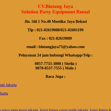
CV.Bintang Jaya
Solution Party Equipment Rental
Jln. Siti 1 No.40 Mustika Jaya Bekasi
Tlp : 021-82619088/021-82601199
Fax : 021-82619089
email : bintangjaya75@yahoo.com
Pelayanan 24 jam hubungi Whatsapp/Telp :
0857-7733-3808 ( Sheila )
0878-8537-7555 ( Mala )
Baca Juga :
i Jakarta
arta
a sewa meja kursi jakarta
,
kursi futura cover putih jakarta
,
kursi futura f