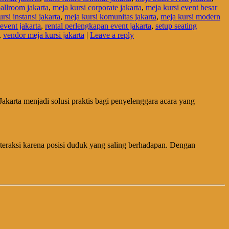
allroom jakarta
,
meja kursi corporate jakarta
,
meja kursi event besar
rsi instansi jakarta
,
meja kursi komunitas jakarta
,
meja kursi modern
event jakarta
,
rental perlengkapan event jakarta
,
setup seating
,
vendor meja kursi jakarta
|
Leave a reply
akarta menjadi solusi praktis bagi penyelenggara acara yang
nteraksi karena posisi duduk yang saling berhadapan. Dengan