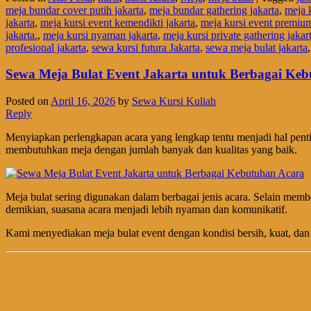
meja bundar cover putih jakarta
,
meja bundar gathering jakarta
,
meja k
jakarta
,
meja kursi event kemendikti jakarta
,
meja kursi event premium
jakarta.
,
meja kursi nyaman jakarta
,
meja kursi private gathering jakar
profesional jakarta
,
sewa kursi futura Jakarta
,
sewa meja bulat jakarta
Sewa Meja Bulat Event Jakarta untuk Berbagai Ke
Posted on
April 16, 2026
by
Sewa Kursi Kuliah
Reply
Menyiapkan perlengkapan acara yang lengkap tentu menjadi hal pentin
membutuhkan meja dengan jumlah banyak dan kualitas yang baik.
Meja bulat sering digunakan dalam berbagai jenis acara. Selain mem
demikian, suasana acara menjadi lebih nyaman dan komunikatif.
Kami menyediakan meja bulat event dengan kondisi bersih, kuat, dan 