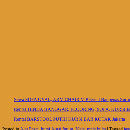
Sewa SOFA OVAL, ARM CHAIR VIP Event Bappenas Suropat
Rental TENDA HANGGAR, FLOORING, SOFA, KURSI Jak
Rental BARSTOOL PUTIH KURSI BAR KOTAK Jakarta
Posted in
Alat Pesta
,
kursi
,
kursi futura
,
Meja
,
meja bulat
|
Tagged
jas