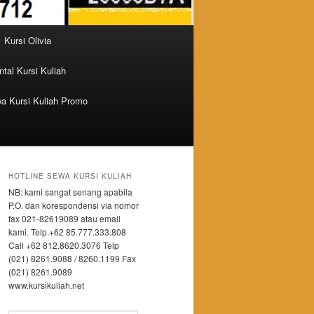
Kursi Olivia
tal Kursi Kuliah
a Kursi Kuliah Promo
HOTLINE SEWA KURSI KULIAH
NB: kami sangat senang apabila
P.O. dan korespondensi via nomor
fax 021-82619089 atau email
kami. Telp.+62 85.777.333.808
Call +62 812.8620.3076 Telp
(021) 8261.9088 / 8260.1199 Fax
(021) 8261.9089
www.kursikuliah.net