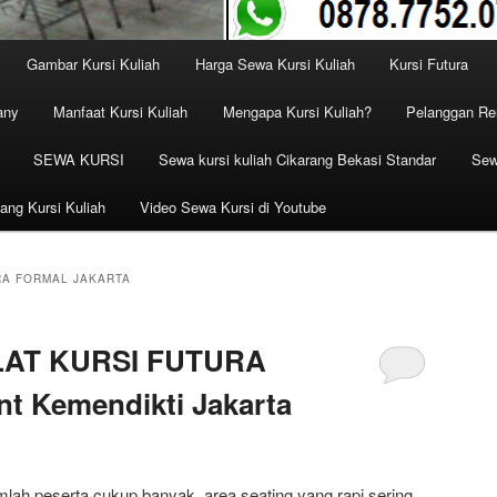
Gambar Kursi Kuliah
Harga Sewa Kursi Kuliah
Kursi Futura
any
Manfaat Kursi Kuliah
Mengapa Kursi Kuliah?
Pelanggan Ren
SEWA KURSI
Sewa kursi kuliah Cikarang Bekasi Standar
Sew
ang Kursi Kuliah
Video Sewa Kursi di Youtube
RA FORMAL JAKARTA
LAT KURSI FUTURA
nt Kemendikti Jakarta
lah peserta cukup banyak, area seating yang rapi sering