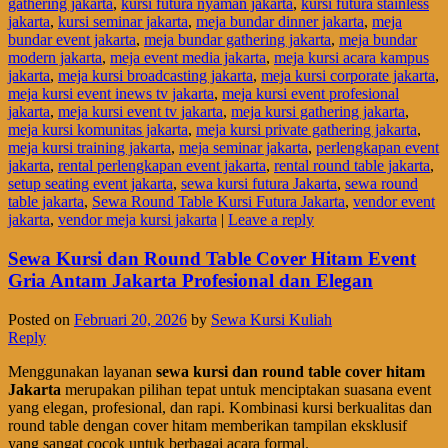
gathering jakarta
,
kursi futura nyaman jakarta
,
kursi futura stainless
jakarta
,
kursi seminar jakarta
,
meja bundar dinner jakarta
,
meja
bundar event jakarta
,
meja bundar gathering jakarta
,
meja bundar
modern jakarta
,
meja event media jakarta
,
meja kursi acara kampus
jakarta
,
meja kursi broadcasting jakarta
,
meja kursi corporate jakarta
,
meja kursi event inews tv jakarta
,
meja kursi event profesional
jakarta
,
meja kursi event tv jakarta
,
meja kursi gathering jakarta
,
meja kursi komunitas jakarta
,
meja kursi private gathering jakarta
,
meja kursi training jakarta
,
meja seminar jakarta
,
perlengkapan event
jakarta
,
rental perlengkapan event jakarta
,
rental round table jakarta
,
setup seating event jakarta
,
sewa kursi futura Jakarta
,
sewa round
table jakarta
,
Sewa Round Table Kursi Futura Jakarta
,
vendor event
jakarta
,
vendor meja kursi jakarta
|
Leave a reply
Sewa Kursi dan Round Table Cover Hitam Event
Gria Antam Jakarta Profesional dan Elegan
Posted on
Februari 20, 2026
by
Sewa Kursi Kuliah
Reply
Menggunakan layanan
sewa kursi dan round table cover hitam
Jakarta
merupakan pilihan tepat untuk menciptakan suasana event
yang elegan, profesional, dan rapi. Kombinasi kursi berkualitas dan
round table dengan cover hitam memberikan tampilan eksklusif
yang sangat cocok untuk berbagai acara formal.