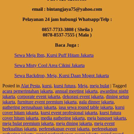
email : bintangjaya75@yahoo.com
Pelayanan 24 jam hubungi Whatsapp/Telp :
0857-7733-3808 ( Sheila )
0878-8537-7555 ( Mala )
Baca Juga :
Sewa Meja Ibm, Kursi Puff Hitam Jakarta
Sewa Misty Cool Area Cikini Jakarta
Sewa Backdrop, Meja, Kursi Daan Mogot Jakarta
Posted in
Alat Pesta
,
kursi
,
kursi futura
,
Meja
,
meja bulat
|
Tagged
acara pemerintahan jakarta
,
annual meeting jakarta
,
awarding night
jakarta
,
corporate event jakarta
,
dekorasi event jakarta
,
dining setup
jakarta
,
furniture event premium jakarta
,
gala dinner jakarta
,
gathering perusahaan jakarta
,
jasa sewa round table jakarta
,
kursi
cover hitam jakarta
,
kursi event profesional jakarta
,
kursi futura
cover hitam jakarta
,
media gathering jakarta
,
meja banquet jakarta
,
meja bulat premium jakarta
,
meja dining jakarta
,
meja event
berkualitas jakarta
,
perlengkapan event jakarta
,
perlengkapan