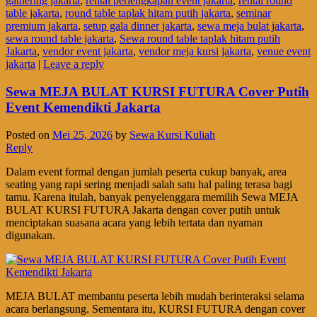
gathering jakarta
,
rental perlengkapan event jakarta
,
rental round
table jakarta
,
round table taplak hitam putih jakarta
,
seminar
premium jakarta
,
setup gala dinner jakarta
,
sewa meja bulat jakarta
,
sewa round table jakarta
,
Sewa round table taplak hitam putih
Jakarta
,
vendor event jakarta
,
vendor meja kursi jakarta
,
venue event
jakarta
|
Leave a reply
Sewa MEJA BULAT KURSI FUTURA Cover Putih
Event Kemendikti Jakarta
Posted on
Mei 25, 2026
by
Sewa Kursi Kuliah
Reply
Dalam event formal dengan jumlah peserta cukup banyak, area
seating yang rapi sering menjadi salah satu hal paling terasa bagi
tamu. Karena itulah, banyak penyelenggara memilih Sewa MEJA
BULAT KURSI FUTURA Jakarta dengan cover putih untuk
menciptakan suasana acara yang lebih tertata dan nyaman
digunakan.
MEJA BULAT membantu peserta lebih mudah berinteraksi selama
acara berlangsung. Sementara itu, KURSI FUTURA dengan cover