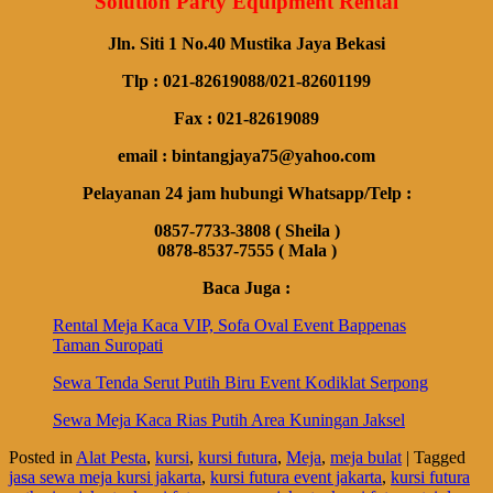
Solution Party Equipment Rental
Jln. Siti 1 No.40 Mustika Jaya Bekasi
Tlp : 021-82619088/021-82601199
Fax : 021-82619089
email : bintangjaya75@yahoo.com
Pelayanan 24 jam hubungi Whatsapp/Telp :
0857-7733-3808 ( Sheila )
0878-8537-7555 ( Mala )
Baca Juga :
Rental Meja Kaca VIP, Sofa Oval Event Bappenas
Taman Suropati
Sewa Tenda Serut Putih Biru Event Kodiklat Serpong
Sewa Meja Kaca Rias Putih Area Kuningan Jaksel
Posted in
Alat Pesta
,
kursi
,
kursi futura
,
Meja
,
meja bulat
|
Tagged
jasa sewa meja kursi jakarta
,
kursi futura event jakarta
,
kursi futura