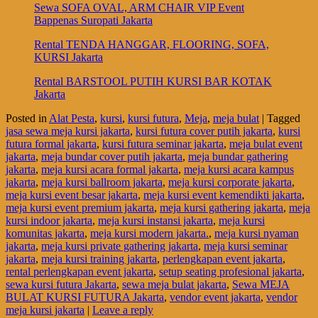
Sewa SOFA OVAL, ARM CHAIR VIP Event
Bappenas Suropati Jakarta
Rental TENDA HANGGAR, FLOORING, SOFA,
KURSI Jakarta
Rental BARSTOOL PUTIH KURSI BAR KOTAK
Jakarta
Posted in
Alat Pesta
,
kursi
,
kursi futura
,
Meja
,
meja bulat
|
Tagged
jasa sewa meja kursi jakarta
,
kursi futura cover putih jakarta
,
kursi
futura formal jakarta
,
kursi futura seminar jakarta
,
meja bulat event
jakarta
,
meja bundar cover putih jakarta
,
meja bundar gathering
jakarta
,
meja kursi acara formal jakarta
,
meja kursi acara kampus
jakarta
,
meja kursi ballroom jakarta
,
meja kursi corporate jakarta
,
meja kursi event besar jakarta
,
meja kursi event kemendikti jakarta
,
meja kursi event premium jakarta
,
meja kursi gathering jakarta
,
meja
kursi indoor jakarta
,
meja kursi instansi jakarta
,
meja kursi
komunitas jakarta
,
meja kursi modern jakarta.
,
meja kursi nyaman
jakarta
,
meja kursi private gathering jakarta
,
meja kursi seminar
jakarta
,
meja kursi training jakarta
,
perlengkapan event jakarta
,
rental perlengkapan event jakarta
,
setup seating profesional jakarta
,
sewa kursi futura Jakarta
,
sewa meja bulat jakarta
,
Sewa MEJA
BULAT KURSI FUTURA Jakarta
,
vendor event jakarta
,
vendor
meja kursi jakarta
|
Leave a reply