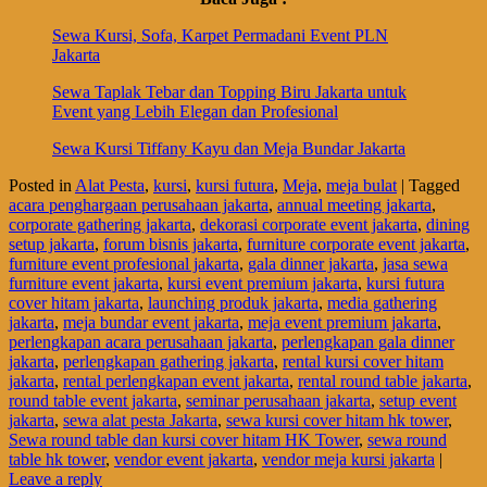
Sewa Kursi, Sofa, Karpet Permadani Event PLN
Jakarta
Sewa Taplak Tebar dan Topping Biru Jakarta untuk
Event yang Lebih Elegan dan Profesional
Sewa Kursi Tiffany Kayu dan Meja Bundar Jakarta
Posted in
Alat Pesta
,
kursi
,
kursi futura
,
Meja
,
meja bulat
|
Tagged
acara penghargaan perusahaan jakarta
,
annual meeting jakarta
,
corporate gathering jakarta
,
dekorasi corporate event jakarta
,
dining
setup jakarta
,
forum bisnis jakarta
,
furniture corporate event jakarta
,
furniture event profesional jakarta
,
gala dinner jakarta
,
jasa sewa
furniture event jakarta
,
kursi event premium jakarta
,
kursi futura
cover hitam jakarta
,
launching produk jakarta
,
media gathering
jakarta
,
meja bundar event jakarta
,
meja event premium jakarta
,
perlengkapan acara perusahaan jakarta
,
perlengkapan gala dinner
jakarta
,
perlengkapan gathering jakarta
,
rental kursi cover hitam
jakarta
,
rental perlengkapan event jakarta
,
rental round table jakarta
,
round table event jakarta
,
seminar perusahaan jakarta
,
setup event
jakarta
,
sewa alat pesta Jakarta
,
sewa kursi cover hitam hk tower
,
Sewa round table dan kursi cover hitam HK Tower
,
sewa round
table hk tower
,
vendor event jakarta
,
vendor meja kursi jakarta
|
Leave a reply