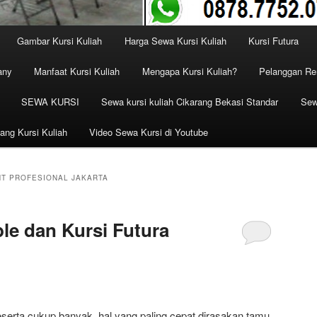
Gambar Kursi Kuliah
Harga Sewa Kursi Kuliah
Kursi Futura
any
Manfaat Kursi Kuliah
Mengapa Kursi Kuliah?
Pelanggan Ren
SEWA KURSI
Sewa kursi kuliah Cikarang Bekasi Standar
Sew
ang Kursi Kuliah
Video Sewa Kursi di Youtube
NT PROFESIONAL JAKARTA
e dan Kursi Futura
serta cukup banyak, hal yang paling cepat dirasakan tamu