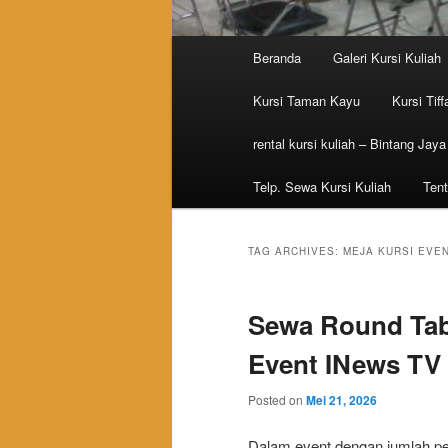
Main menu
Beranda
Galeri Kursi Kuliah
Skip to primary content
Skip to secondary content
Kursi Taman Kayu
Kursi Tiff
rental kursi kuliah – Bintang Jaya
Telp. Sewa Kursi Kuliah
Tent
TAG ARCHIVES:
MEJA KURSI EVE
Sewa Round Tabl
Event INews TV
Posted on
Mei 21, 2026
Dalam event dengan jumlah pe