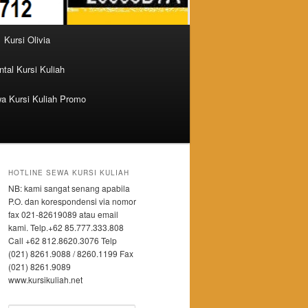
Kursi Olivia
tal Kursi Kuliah
a Kursi Kuliah Promo
HOTLINE SEWA KURSI KULIAH
NB: kami sangat senang apabila
P.O. dan korespondensi via nomor
fax 021-82619089 atau email
kami. Telp.+62 85.777.333.808
Call +62 812.8620.3076 Telp
(021) 8261.9088 / 8260.1199 Fax
(021) 8261.9089
www.kursikuliah.net