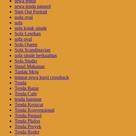
sewa tenda
sewa tenda parasol
Sign Out Portrait
soda oval
sofa
sofa kotak single
Sofa Lesehan
sofa oval
Sofa Queen
Sofa Scandinavian
sofa single berkualitas
Sofa Studio
Stand Makanan
Taplak Meja
tempat sewa kursi crossback
Tenda
Tenda Bazar
Tenda Cafe
tenda hanggar
Tenda Kerucut
Tenda Konvensional
Tenda Parasol
Tenda Plafon
Tenda Proyek
Tenda Roder