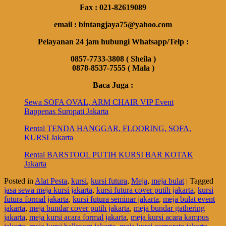
Fax : 021-82619089
email : bintangjaya75@yahoo.com
Pelayanan 24 jam hubungi Whatsapp/Telp :
0857-7733-3808 ( Sheila )
0878-8537-7555 ( Mala )
Baca Juga :
Sewa SOFA OVAL, ARM CHAIR VIP Event
Bappenas Suropati Jakarta
Rental TENDA HANGGAR, FLOORING, SOFA,
KURSI Jakarta
Rental BARSTOOL PUTIH KURSI BAR KOTAK
Jakarta
Posted in
Alat Pesta
,
kursi
,
kursi futura
,
Meja
,
meja bulat
|
Tagged
jasa sewa meja kursi jakarta
,
kursi futura cover putih jakarta
,
kursi
futura formal jakarta
,
kursi futura seminar jakarta
,
meja bulat event
jakarta
,
meja bundar cover putih jakarta
,
meja bundar gathering
jakarta
,
meja kursi acara formal jakarta
,
meja kursi acara kampus