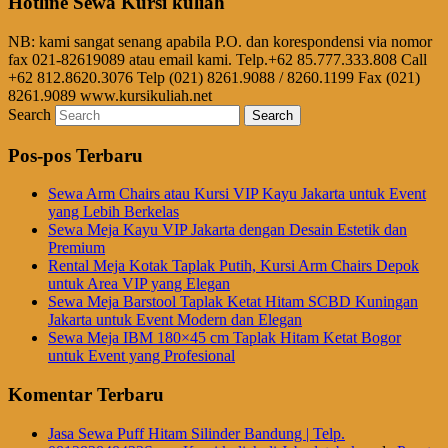
Hotline Sewa Kursi kuliah
NB: kami sangat senang apabila P.O. dan korespondensi via nomor
fax 021-82619089 atau email kami. Telp.+62 85.777.333.808 Call
+62 812.8620.3076 Telp (021) 8261.9088 / 8260.1199 Fax (021)
8261.9089 www.kursikuliah.net
Search
Pos-pos Terbaru
Sewa Arm Chairs atau Kursi VIP Kayu Jakarta untuk Event
yang Lebih Berkelas
Sewa Meja Kayu VIP Jakarta dengan Desain Estetik dan
Premium
Rental Meja Kotak Taplak Putih, Kursi Arm Chairs Depok
untuk Area VIP yang Elegan
Sewa Meja Barstool Taplak Ketat Hitam SCBD Kuningan
Jakarta untuk Event Modern dan Elegan
Sewa Meja IBM 180×45 cm Taplak Hitam Ketat Bogor
untuk Event yang Profesional
Komentar Terbaru
Jasa Sewa Puff Hitam Silinder Bandung | Telp.