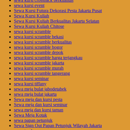
sewa kursi crossback berkualitas
sewa kursi event
Sewa Kursi Futura Dekorasi Pesta Jakarta Pusat
Sewa Kursi Kuliah
Sewa Kursi Kuliah Berkualitas Jakarta Selatan
Sewa Kursi Kuliah Chitose
sewa kursi scramble
sewa kursi scramble bekasi
sewa kursi scramble berkualitas
sewa kursi scramble bogor
sewa kursi scramble depok
sewa kursi scramble harga terjangkau
sewa kursi scramble jakarta
sewa kursi scramble murah
sewa kursi scramble tangerang
sewa kursi seminar
sewa kursi tiffany
sewa meja bulat jabodetabek
sewa meja bulat jakarta
Sewa meja dan kursi pesta
Sewa meja dan kursi seminar
sewa meja dan kursi taman
Sewa Meja Kotak
sewa papan petunjuk
Sewa Sign Out Papan Petunjuk Wilayah Jakarta