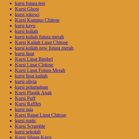
kursi futura test
Kursi Ghost
kursi jokowi
Kursi Kampus Chitose
kursi kayu
kursi kuliah
kursi kuliah futura merah
Kursi Kuliah Lipat Chitose
kursi kuliah new futura merah
kursi lipat
Kursi Lipat Bimbel
Kursi Lipat Chitose
Kursi Lipat Futura Merah
kursi lipat kuliah
kursi olivia
kursi pelamainan
Kursi Plastik Anak
Kursi Puff
Kursi Raffles
kursi raja
Kursi Rapat Lipat Chitose
kursi rustic
Kursi Scramble
kursi sekolah
Kursi Silang Kayu