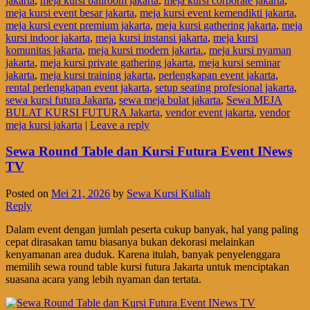
jakarta
,
meja kursi ballroom jakarta
,
meja kursi corporate jakarta
,
meja kursi event besar jakarta
,
meja kursi event kemendikti jakarta
,
meja kursi event premium jakarta
,
meja kursi gathering jakarta
,
meja
kursi indoor jakarta
,
meja kursi instansi jakarta
,
meja kursi
komunitas jakarta
,
meja kursi modern jakarta.
,
meja kursi nyaman
jakarta
,
meja kursi private gathering jakarta
,
meja kursi seminar
jakarta
,
meja kursi training jakarta
,
perlengkapan event jakarta
,
rental perlengkapan event jakarta
,
setup seating profesional jakarta
,
sewa kursi futura Jakarta
,
sewa meja bulat jakarta
,
Sewa MEJA
BULAT KURSI FUTURA Jakarta
,
vendor event jakarta
,
vendor
meja kursi jakarta
|
Leave a reply
Sewa Round Table dan Kursi Futura Event INews
TV
Posted on
Mei 21, 2026
by
Sewa Kursi Kuliah
Reply
Dalam event dengan jumlah peserta cukup banyak, hal yang paling
cepat dirasakan tamu biasanya bukan dekorasi melainkan
kenyamanan area duduk. Karena itulah, banyak penyelenggara
memilih sewa round table kursi futura Jakarta untuk menciptakan
suasana acara yang lebih nyaman dan tertata.