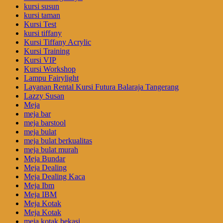
kursi susun
kursi taman
Kursi Test
kursi tiffany
Kursi Tiffany Acrylic
Kursi Training
Kursi VIP
Kursi Workshop
Lampu Fairylight
Layanan Rental Kursi Futura Balaraja Tangerang
Lazzy Susan
Meja
meja bar
meja barstool
meja bulat
meja bulat berkualitas
meja bulat murah
Meja Bundar
Meja Dealing
Meja Dealing Kaca
Meja Ibm
Meja IBM
Meja Kotak
Meja Kotak
meja kotak bekasi