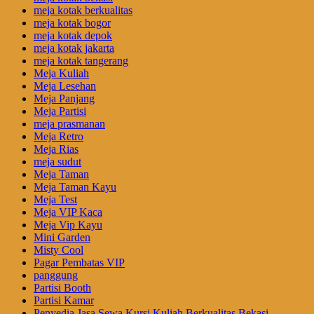
meja kotak berkualitas
meja kotak bogor
meja kotak depok
meja kotak jakarta
meja kotak tangerang
Meja Kuliah
Meja Lesehan
Meja Panjang
Meja Partisi
meja prasmanan
Meja Retro
Meja Rias
meja sudut
Meja Taman
Meja Taman Kayu
Meja Test
Meja VIP Kaca
Meja Vip Kayu
Mini Garden
Misty Cool
Pagar Pembatas VIP
panggung
Partisi Booth
Partisi Kamar
Penyedia Jasa Sewa Kursi Kuliah Berkualitas Bekasi