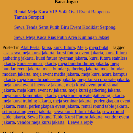
Baca Juga :
Rental Meja Kaca VIP, Sofa Oval Event Bappenas
Taman Suropati
Sewa Tenda Serut Putih Biru Event Kodiklat Serpong
Sewa Meja Kaca Rias Putih Area Kuningan Jaksel
Posted in
Alat Pesta
,
kursi
,
kursi futura
,
Meja
,
meja bulat
|
Tagged
jasa sewa meja kursi jakarta
,
kursi futura event jakarta
,
kursi futura
gathering jakarta
,
kursi futura nyaman jakarta
,
kursi futura stainless
jakarta
,
kursi seminar jakarta
,
meja bundar dinner jakarta
,
meja
bundar event jakarta
,
meja bundar gathering jakarta
,
meja bundar
modern jakarta
,
meja event media jakarta
,
meja kursi acara kampus
jakarta
,
meja kursi broadcasting jakarta
,
meja kursi corporate jakarta
,
meja kursi event inews tv jakarta
,
meja kursi event profesional
jakarta
,
meja kursi event tv jakarta
,
meja kursi gathering jakarta
,
meja kursi komunitas jakarta
,
meja kursi private gathering jakarta
,
meja kursi training jakarta
,
meja seminar jakarta
,
perlengkapan event
jakarta
,
rental perlengkapan event jakarta
,
rental round table jakarta
,
setup seating event jakarta
,
sewa kursi futura Jakarta
,
sewa round
table jakarta
,
Sewa Round Table Kursi Futura Jakarta
,
vendor event
jakarta
,
vendor meja kursi jakarta
|
Leave a reply