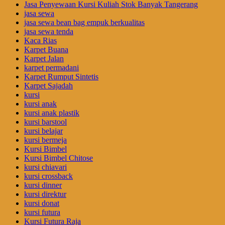
Jasa Penyewaan Kursi Kuliah Stok Banyak Tangerang
jasa sewa
jasa sewa bean bag empuk berkualitas
jasa sewa tenda
Kaca Rias
Karpet Buana
Karpet Jalan
karpet permadani
Karpet Rumput Sintetis
Karpet Sajadah
kursi
kursi anak
kursi anak plastik
kursi barstool
kursi belajar
kursi bermeja
Kursi Bimbel
Kursi Bimbel Chitose
kursi chiavari
kursi crossback
kursi dinner
kursi direktur
kursi donat
kursi futura
Kursi Futura Raja