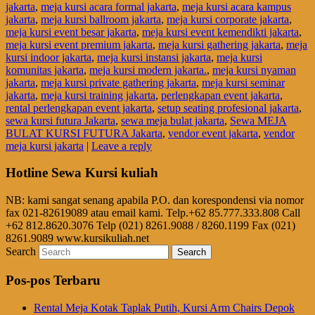
jakarta
,
meja kursi acara formal jakarta
,
meja kursi acara kampus
jakarta
,
meja kursi ballroom jakarta
,
meja kursi corporate jakarta
,
meja kursi event besar jakarta
,
meja kursi event kemendikti jakarta
,
meja kursi event premium jakarta
,
meja kursi gathering jakarta
,
meja
kursi indoor jakarta
,
meja kursi instansi jakarta
,
meja kursi
komunitas jakarta
,
meja kursi modern jakarta.
,
meja kursi nyaman
jakarta
,
meja kursi private gathering jakarta
,
meja kursi seminar
jakarta
,
meja kursi training jakarta
,
perlengkapan event jakarta
,
rental perlengkapan event jakarta
,
setup seating profesional jakarta
,
sewa kursi futura Jakarta
,
sewa meja bulat jakarta
,
Sewa MEJA
BULAT KURSI FUTURA Jakarta
,
vendor event jakarta
,
vendor
meja kursi jakarta
|
Leave a reply
Hotline Sewa Kursi kuliah
NB: kami sangat senang apabila P.O. dan korespondensi via nomor
fax 021-82619089 atau email kami. Telp.+62 85.777.333.808 Call
+62 812.8620.3076 Telp (021) 8261.9088 / 8260.1199 Fax (021)
8261.9089 www.kursikuliah.net
Search
Pos-pos Terbaru
Rental Meja Kotak Taplak Putih, Kursi Arm Chairs Depok