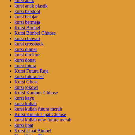
kursi anak
kursi anak plastik
kursi barstool
kursi belajar
kursi bermeja
Kursi Bimbel
Kursi Bimbel Chitose
kursi chiavari
kursi crossback
kursi dinner
kursi direktur
kursi donat
kursi futura
Kursi Futura Raja
kursi futura test
Kursi Ghost
kursi jokowi
Kursi Kampus Chitose
kursi kayu
kursi kuliah
kursi kuliah futura merah
Kursi Kuliah Lipat Chitose
kursi kuliah new futura merah
kursi lipat
Kursi Lipat Bimbel