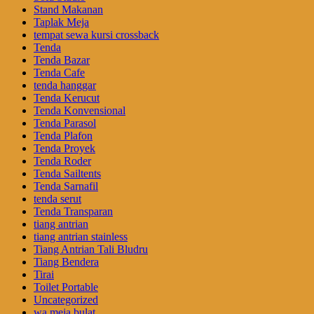
Stand Makanan
Taplak Meja
tempat sewa kursi crossback
Tenda
Tenda Bazar
Tenda Cafe
tenda hanggar
Tenda Kerucut
Tenda Konvensional
Tenda Parasol
Tenda Plafon
Tenda Proyek
Tenda Roder
Tenda Sailtents
Tenda Sarnafil
tenda serut
Tenda Transparan
tiang antrian
tiang antrian stainless
Tiang Antrian Tali Bludru
Tiang Bendera
Tirai
Toilet Portable
Uncategorized
wa meja bulat