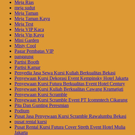
Meja Rias
meja sudut
Meja Taman
Meja Taman Kayu
Meja Test
Meja VIP Kaca
Meja Vip Kayu
Mini Garden
Misty Cool
Pagar Pembatas VIP
panggung
Partisi Booth
Partisi Kamar
Penyedia Jasa Sewa Kursi Kuliah Berkualitas Bekasi
Penyewaan Kursi Dekorasi Event Kempinsky Hotel Jakarta
Penyewaan Kursi Futura Berkualitas Event Hotel Century
Penyewaan Kursi Kuliah Berkualitas Cawang Kramatjati
Penyewaan Kursi Scramble
Penyewaan Kursi Scramble Event PT Icommtech Cikarang
Pita Dan Gunting Peresmian
Podium
Pusat Jasa Penyewaan Kursi Scramble Rawalumbu Bekasi
pusat rental kursi
Pusat Rental Kursi Futura Cover Streth Event Hotel Mulia
Jakarta