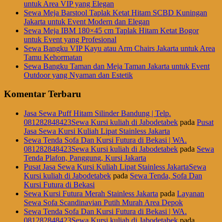
untuk Area VIP yang Elegan
Sewa Meja Barstool Taplak Ketat Hitam SCBD Kuningan
Jakarta untuk Event Modern dan Elegan
Sewa Meja IBM 180×45 cm Taplak Hitam Ketat Bogor
untuk Event yang Profesional
Sewa Bangku VIP Kayu atau Arm Chairs Jakarta untuk Area
Tamu Kehormatan
Sewa Bangku Taman dan Meja Taman Jakarta untuk Event
Outdoor yang Nyaman dan Estetik
Komentar Terbaru
Jasa Sewa Puff Hitam Silinder Bandung | Telp.
081282848423Sewa Kursi kuliah di Jabodetabek
pada
Pusat
Jasa Sewa Kursi Kuliah Lipat Stainless Jakarta
Sewa Tenda Sofa Dan Kursi Futura di Bekasi | WA.
081282848423Sewa Kursi kuliah di Jabodetabek
pada
Sewa
Tenda Plafon, Panggung, Kursi Jakarta
Pusat Jasa Sewa Kursi Kuliah Lipat Stainless JakartaSewa
Kursi kuliah di Jabodetabek
pada
Sewa Tenda, Sofa Dan
Kursi Futura di Bekasi
Sewa Kursi Futura Merah Stainless Jakarta
pada
Layanan
Sewa Sofa Scandinavian Putih Murah Area Depok
Sewa Tenda Sofa Dan Kursi Futura di Bekasi | WA.
081282848423Sewa Kursi kuliah di Jabodetabek
pada