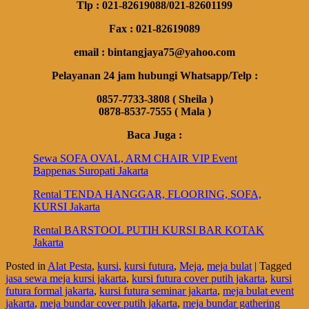
Tlp : 021-82619088/021-82601199
Fax : 021-82619089
email : bintangjaya75@yahoo.com
Pelayanan 24 jam hubungi Whatsapp/Telp :
0857-7733-3808 ( Sheila )
0878-8537-7555 ( Mala )
Baca Juga :
Sewa SOFA OVAL, ARM CHAIR VIP Event
Bappenas Suropati Jakarta
Rental TENDA HANGGAR, FLOORING, SOFA,
KURSI Jakarta
Rental BARSTOOL PUTIH KURSI BAR KOTAK
Jakarta
Posted in
Alat Pesta
,
kursi
,
kursi futura
,
Meja
,
meja bulat
|
Tagged
jasa sewa meja kursi jakarta
,
kursi futura cover putih jakarta
,
kursi
futura formal jakarta
,
kursi futura seminar jakarta
,
meja bulat event
jakarta
,
meja bundar cover putih jakarta
,
meja bundar gathering