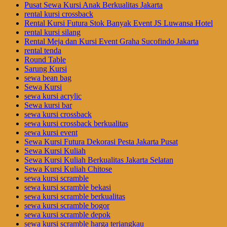
Pusat Sewa Kursi Anak Berkualitas Jakarta
rental kursi crossback
Rental Kursi Futura Stok Banyak Event JS Luwansa Hotel
rental kursi silang
Rental Meja dan Kursi Event Graha Sucofindo Jakarta
rental tenda
Round Table
Sarung Kursi
sewa bean bag
Sewa Kursi
sewa kursi acrylic
Sewa kursi bar
sewa kursi crossback
sewa kursi crossback berkualitas
sewa kursi event
Sewa Kursi Futura Dekorasi Pesta Jakarta Pusat
Sewa Kursi Kuliah
Sewa Kursi Kuliah Berkualitas Jakarta Selatan
Sewa Kursi Kuliah Chitose
sewa kursi scramble
sewa kursi scramble bekasi
sewa kursi scramble berkualitas
sewa kursi scramble bogor
sewa kursi scramble depok
sewa kursi scramble harga terjangkau