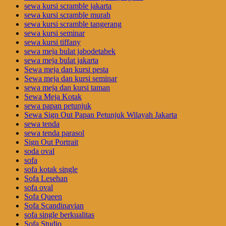
sewa kursi scramble jakarta
sewa kursi scramble murah
sewa kursi scramble tangerang
sewa kursi seminar
sewa kursi tiffany
sewa meja bulat jabodetabek
sewa meja bulat jakarta
Sewa meja dan kursi pesta
Sewa meja dan kursi seminar
sewa meja dan kursi taman
Sewa Meja Kotak
sewa papan petunjuk
Sewa Sign Out Papan Petunjuk Wilayah Jakarta
sewa tenda
sewa tenda parasol
Sign Out Portrait
soda oval
sofa
sofa kotak single
Sofa Lesehan
sofa oval
Sofa Queen
Sofa Scandinavian
sofa single berkualitas
Sofa Studio