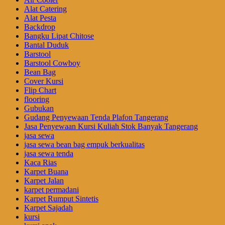
Alat Catering
Alat Pesta
Backdrop
Bangku Lipat Chitose
Bantal Duduk
Barstool
Barstool Cowboy
Bean Bag
Cover Kursi
Flip Chart
flooring
Gubukan
Gudang Penyewaan Tenda Plafon Tangerang
Jasa Penyewaan Kursi Kuliah Stok Banyak Tangerang
jasa sewa
jasa sewa bean bag empuk berkualitas
jasa sewa tenda
Kaca Rias
Karpet Buana
Karpet Jalan
karpet permadani
Karpet Rumput Sintetis
Karpet Sajadah
kursi