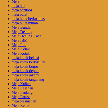
Meja
meja bar
meja barstool
meja bulat
meja bulat berkualitas
meja bulat murah
Meja Bundar
Meja Dealing
Meja Dealing Kaca
Meja IBM
Meja Ibm
Meja Kotak
Meja Kotak
meja kotak bekasi
meja kotak berkualitas
meja kotak bogor
meja kotak depok
meja kotak jakarta
meja kotak tangerang
Meja Kuliah
Meja Lesehan
Meja Panjang
Meja Partisi
meja prasmanan
Meja Retro