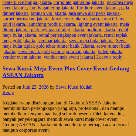
centerpiece bunga jakarta
,
corporate gathering jakarta
,
dekorasi meja
event jakarta
,
family gathering jakarta
,
furniture event jakarta
,
gala
dinner jakarta
,
jamuan vip jakarta
,
jasa sewa alat pesta jakarta
,
karpet permadani jakarta
,
kursi cover hitam jakarta
,
kursi tiffany
gold jakarta
,
launching produk jakarta
,
lighting event jakarta
,
meja
dining jakarta
,
perlengkapan dining jakarta
,
podium jakarta
,
rental
meja bulat jakarta
,
rental perlengkapan event jakarta
,
rental taplak
meja gold jakarta
,
seminar jakarta
,
sewa meja bulat jakarta
,
Sewa
meja bulat taplak gold tebar runner batik Jakarta
,
sewa runner batik
jakarta
,
sewa taplak gold jakarta
,
sofa vip jakarta
,
tv led jakarta
,
vendor event jakarta
,
vendor meja event jakarta
|
Leave a reply
Sewa Kursi, Meja Event Plus Cover Event Gedung
ASEAN Jakarta
Posted on
Juni 23, 2026
by
Sewa Kursi Kuliah
Reply
Kegiatan yang diselenggarakan di Gedung ASEAN Jakarta
membutuhkan perlengkapan yang rapi, profesional, dan mampu
memberikan kenyamanan bagi seluruh peserta. Oleh karena itu,
banyak penyelenggara memilih sewa kursi meja cover event
Gedung ASEAN Jakarta untuk mendukung berbagai acara formal
maupun corporate event.