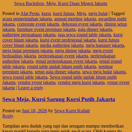
Sewa Backdrop, Meja, Kursi Daan Mogot Jakarta
Posted in
Alat Pesta
,
kursi
,
kursi futura
,
Meja
,
meja bulat
|
Tagged
acara pemerintahan jakarta
,
annual meeting jakarta
,
awarding night
jakarta
,
corporate event jakarta
,
dekorasi event jakarta
,
dining setup
jakarta
,
furniture event premium jakarta
,
gala dinner jakarta
,
gathering perusahaan jakarta
,
jasa sewa round table jakarta
,
kursi
cover hitam jakarta
,
kursi event profesional jakarta
,
kursi futura
cover hitam jakarta
,
media gathering jakarta
,
meja banquet jakarta
,
meja bulat premium jakarta
,
meja dining jakarta
,
meja event
berkualitas jakarta
,
perlengkapan event jakarta
,
perlengkapan
gathering jakarta
,
rental perlengkapan event jakarta
,
rental round
table jakarta
,
round table taplak hitam putih jakarta
,
seminar
premium jakarta
,
setup gala dinner jakarta
,
sewa meja bulat jakarta
,
sewa round table jakarta
,
Sewa round table taplak hitam putih
Jakarta
,
vendor event jakarta
,
vendor meja kursi jakarta
,
venue event
jakarta
|
Leave a reply
Sewa Meja, Kursi Sarung Kursi Putih Jakarta
Posted on
Juni 18, 2026
by
Sewa Kursi Kuliah
Reply
Tampilan area duduk yang rapi dan seragam mampu memberikan
kesan positif kepada para tamu sejak awal acara. Oleh karena itu,