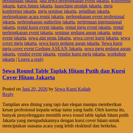
perusahaan jakarta
,
jasa sewa perlengkapan event jakarta
,
konferensi
jakarta
,
kursi futura jakarta
,
launching produk jakarta
,
meja
konferensi jakarta
,
meja seminar jakarta
,
pelatihan jakarta
,
perlengkapan acara resmi jakarta
,
perlengkapan event profesional
jakarta
,
perlengkapan gathering jakarta
,
pertemuan internasional
jakarta
,
rental kursi event jakarta
,
rental meja event jakarta
,
rental
perlengkapan event jakarta
,
seminar gedung asean jakarta
,
setup
event jakarta
,
sewa alat pesta Jakarta
,
sewa cover kursi jakarta
,
sewa
cover meja jakarta
,
sewa kursi gedung asean jakarta
,
Sewa kursi
meja cover event Gedung ASEAN Jakarta
,
sewa meja gedung asean
jakarta
,
vendor event jakarta
,
vendor kursi meja jakarta
,
workshop
jakarta
|
Leave a reply
Sewa Round Table Taplak Hitam Putih dan Kursi
Cover Hitam Jakarta
Posted on
Juni 20, 2026
by
Sewa Kursi Kuliah
Reply
Tampilan area dining yang rapi dan elegan mampu memberikan
kesan profesional kepada setiap tamu yang hadir. Oleh karena itu,
banyak penyelenggara memilih sewa round table taplak hitam putih
Jakarta yang mempadukannya dengan kursi cover hitam untuk
menciptakan suasana acara yang lebih eksklusif dan berkelas.