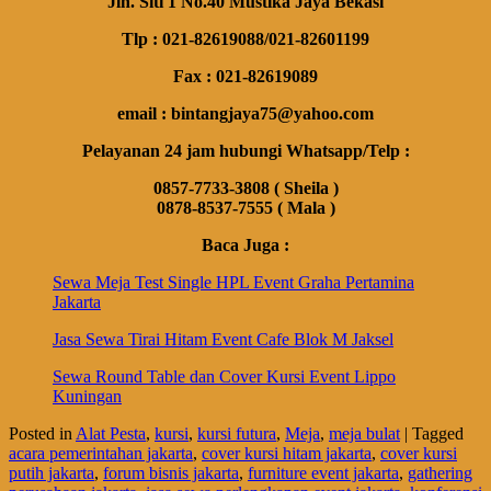
Jln. Siti 1 No.40 Mustika Jaya Bekasi
Tlp : 021-82619088/021-82601199
Fax : 021-82619089
email : bintangjaya75@yahoo.com
Pelayanan 24 jam hubungi Whatsapp/Telp :
0857-7733-3808 ( Sheila )
0878-8537-7555 ( Mala )
Baca Juga :
Sewa Meja Test Single HPL Event Graha Pertamina
Jakarta
Jasa Sewa Tirai Hitam Event Cafe Blok M Jaksel
Sewa Round Table dan Cover Kursi Event Lippo
Kuningan
Posted in
Alat Pesta
,
kursi
,
kursi futura
,
Meja
,
meja bulat
|
Tagged
acara pemerintahan jakarta
,
cover kursi hitam jakarta
,
cover kursi
putih jakarta
,
forum bisnis jakarta
,
furniture event jakarta
,
gathering