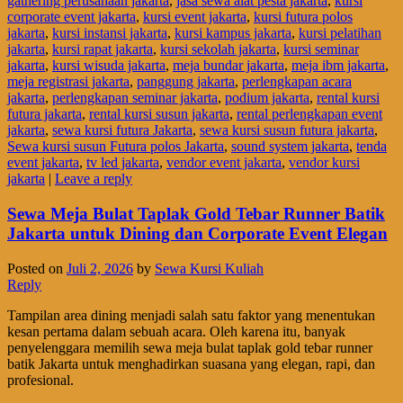
gathering perusahaan jakarta
,
jasa sewa alat pesta jakarta
,
kursi
corporate event jakarta
,
kursi event jakarta
,
kursi futura polos
jakarta
,
kursi instansi jakarta
,
kursi kampus jakarta
,
kursi pelatihan
jakarta
,
kursi rapat jakarta
,
kursi sekolah jakarta
,
kursi seminar
jakarta
,
kursi wisuda jakarta
,
meja bundar jakarta
,
meja ibm jakarta
,
meja registrasi jakarta
,
panggung jakarta
,
perlengkapan acara
jakarta
,
perlengkapan seminar jakarta
,
podium jakarta
,
rental kursi
futura jakarta
,
rental kursi susun jakarta
,
rental perlengkapan event
jakarta
,
sewa kursi futura Jakarta
,
sewa kursi susun futura jakarta
,
Sewa kursi susun Futura polos Jakarta
,
sound system jakarta
,
tenda
event jakarta
,
tv led jakarta
,
vendor event jakarta
,
vendor kursi
jakarta
|
Leave a reply
Sewa Meja Bulat Taplak Gold Tebar Runner Batik
Jakarta untuk Dining dan Corporate Event Elegan
Posted on
Juli 2, 2026
by
Sewa Kursi Kuliah
Reply
Tampilan area dining menjadi salah satu faktor yang menentukan
kesan pertama dalam sebuah acara. Oleh karena itu, banyak
penyelenggara memilih sewa meja bulat taplak gold tebar runner
batik Jakarta untuk menghadirkan suasana yang elegan, rapi, dan
profesional.