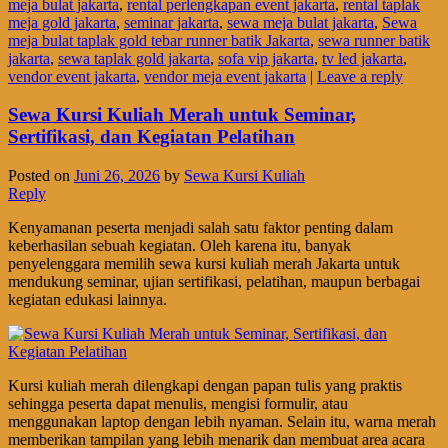
meja bulat jakarta
,
rental perlengkapan event jakarta
,
rental taplak
meja gold jakarta
,
seminar jakarta
,
sewa meja bulat jakarta
,
Sewa
meja bulat taplak gold tebar runner batik Jakarta
,
sewa runner batik
jakarta
,
sewa taplak gold jakarta
,
sofa vip jakarta
,
tv led jakarta
,
vendor event jakarta
,
vendor meja event jakarta
|
Leave a reply
Sewa Kursi Kuliah Merah untuk Seminar,
Sertifikasi, dan Kegiatan Pelatihan
Posted on
Juni 26, 2026
by
Sewa Kursi Kuliah
Reply
Kenyamanan peserta menjadi salah satu faktor penting dalam
keberhasilan sebuah kegiatan. Oleh karena itu, banyak
penyelenggara memilih sewa kursi kuliah merah Jakarta untuk
mendukung seminar, ujian sertifikasi, pelatihan, maupun berbagai
kegiatan edukasi lainnya.
Kursi kuliah merah dilengkapi dengan papan tulis yang praktis
sehingga peserta dapat menulis, mengisi formulir, atau
menggunakan laptop dengan lebih nyaman. Selain itu, warna merah
memberikan tampilan yang lebih menarik dan membuat area acara