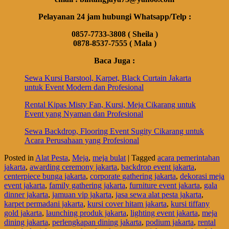
Pelayanan 24 jam hubungi Whatsapp/Telp :
0857-7733-3808 ( Sheila )
0878-8537-7555 ( Mala )
Baca Juga :
Sewa Kursi Barstool, Karpet, Black Curtain Jakarta
untuk Event Modern dan Profesional
Rental Kipas Misty Fan, Kursi, Meja Cikarang untuk
Event yang Nyaman dan Profesional
Sewa Backdrop, Flooring Event Sugity Cikarang untuk
Acara Perusahaan yang Profesional
Posted in
Alat Pesta
,
Meja
,
meja bulat
|
Tagged
acara pemerintahan
jakarta
,
awarding ceremony jakarta
,
backdrop event jakarta
,
centerpiece bunga jakarta
,
corporate gathering jakarta
,
dekorasi meja
event jakarta
,
family gathering jakarta
,
furniture event jakarta
,
gala
dinner jakarta
,
jamuan vip jakarta
,
jasa sewa alat pesta jakarta
,
karpet permadani jakarta
,
kursi cover hitam jakarta
,
kursi tiffany
gold jakarta
,
launching produk jakarta
,
lighting event jakarta
,
meja
dining jakarta
,
perlengkapan dining jakarta
,
podium jakarta
,
rental