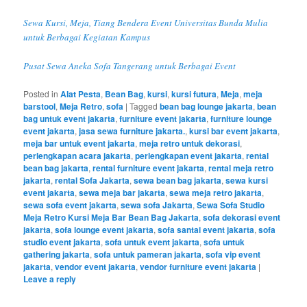
Sewa Kursi, Meja, Tiang Bendera Event Universitas Bunda Mulia
untuk Berbagai Kegiatan Kampus
Pusat Sewa Aneka Sofa Tangerang untuk Berbagai Event
Posted in
Alat Pesta
,
Bean Bag
,
kursi
,
kursi futura
,
Meja
,
meja
barstool
,
Meja Retro
,
sofa
|
Tagged
bean bag lounge jakarta
,
bean
bag untuk event jakarta
,
furniture event jakarta
,
furniture lounge
event jakarta
,
jasa sewa furniture jakarta.
,
kursi bar event jakarta
,
meja bar untuk event jakarta
,
meja retro untuk dekorasi
,
perlengkapan acara jakarta
,
perlengkapan event jakarta
,
rental
bean bag jakarta
,
rental furniture event jakarta
,
rental meja retro
jakarta
,
rental Sofa Jakarta
,
sewa bean bag jakarta
,
sewa kursi
event jakarta
,
sewa meja bar jakarta
,
sewa meja retro jakarta
,
sewa sofa event jakarta
,
sewa sofa Jakarta
,
Sewa Sofa Studio
Meja Retro Kursi Meja Bar Bean Bag Jakarta
,
sofa dekorasi event
jakarta
,
sofa lounge event jakarta
,
sofa santai event jakarta
,
sofa
studio event jakarta
,
sofa untuk event jakarta
,
sofa untuk
gathering jakarta
,
sofa untuk pameran jakarta
,
sofa vip event
jakarta
,
vendor event jakarta
,
vendor furniture event jakarta
|
Leave a reply