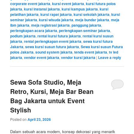
corporate event jakarta
,
kursi event jakarta
,
kursi futura polos
jakarta
,
kursi instansi jakarta
,
kursi kampus jakarta
,
kursi
pelatihan jakarta
,
kursi rapat jakarta
,
kursi sekolah jakarta
,
kursi
seminar jakarta
,
kursi wisuda jakarta
,
meja bundar jakarta
,
meja
ibm jakarta
,
meja registrasi jakarta
,
panggung jakarta
,
perlengkapan acara jakarta
,
perlengkapan seminar jakarta
,
podium jakarta
,
rental kursi futura jakarta
,
rental kursi susun
jakarta
,
rental perlengkapan event jakarta
,
sewa kursi futura
Jakarta
,
sewa kursi susun futura jakarta
,
Sewa kursi susun Futura
polos Jakarta
,
sound system jakarta
,
tenda event jakarta
,
tv led
jakarta
,
vendor event jakarta
,
vendor kursi jakarta
|
Leave a reply
Sewa Sofa Studio, Meja
Retro, Kursi, Meja Bar Bean
Bag Jakarta untuk Event
Stylish
Posted on
April 23, 2026
Dalam sebuah acara modern, konsep dekorasi yang menarik