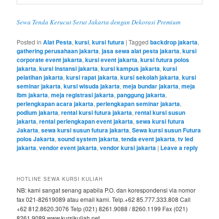
Sewa Tenda Kerucut Serut Jakarta dengan Dekorasi Premium
Posted in
Alat Pesta
,
kursi
,
kursi futura
|
Tagged
backdrop jakarta
,
gathering perusahaan jakarta
,
jasa sewa alat pesta jakarta
,
kursi
corporate event jakarta
,
kursi event jakarta
,
kursi futura polos
jakarta
,
kursi instansi jakarta
,
kursi kampus jakarta
,
kursi
pelatihan jakarta
,
kursi rapat jakarta
,
kursi sekolah jakarta
,
kursi
seminar jakarta
,
kursi wisuda jakarta
,
meja bundar jakarta
,
meja
ibm jakarta
,
meja registrasi jakarta
,
panggung jakarta
,
perlengkapan acara jakarta
,
perlengkapan seminar jakarta
,
podium jakarta
,
rental kursi futura jakarta
,
rental kursi susun
jakarta
,
rental perlengkapan event jakarta
,
sewa kursi futura
Jakarta
,
sewa kursi susun futura jakarta
,
Sewa kursi susun Futura
polos Jakarta
,
sound system jakarta
,
tenda event jakarta
,
tv led
jakarta
,
vendor event jakarta
,
vendor kursi jakarta
|
Leave a reply
HOTLINE SEWA KURSI KULIAH
NB: kami sangat senang apabila P.O. dan korespondensi via nomor
fax 021-82619089 atau email kami. Telp.+62 85.777.333.808 Call
+62 812.8620.3076 Telp (021) 8261.9088 / 8260.1199 Fax (021)
8261.9089 www.kursikuliah.net