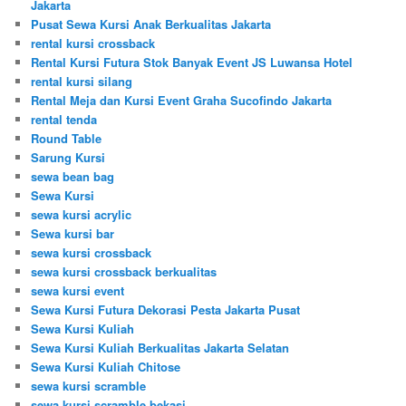
Jakarta
Pusat Sewa Kursi Anak Berkualitas Jakarta
rental kursi crossback
Rental Kursi Futura Stok Banyak Event JS Luwansa Hotel
rental kursi silang
Rental Meja dan Kursi Event Graha Sucofindo Jakarta
rental tenda
Round Table
Sarung Kursi
sewa bean bag
Sewa Kursi
sewa kursi acrylic
Sewa kursi bar
sewa kursi crossback
sewa kursi crossback berkualitas
sewa kursi event
Sewa Kursi Futura Dekorasi Pesta Jakarta Pusat
Sewa Kursi Kuliah
Sewa Kursi Kuliah Berkualitas Jakarta Selatan
Sewa Kursi Kuliah Chitose
sewa kursi scramble
sewa kursi scramble bekasi