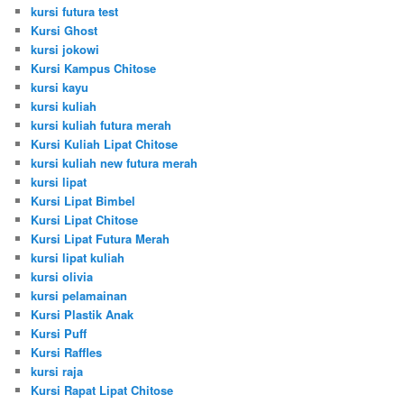
kursi futura test
Kursi Ghost
kursi jokowi
Kursi Kampus Chitose
kursi kayu
kursi kuliah
kursi kuliah futura merah
Kursi Kuliah Lipat Chitose
kursi kuliah new futura merah
kursi lipat
Kursi Lipat Bimbel
Kursi Lipat Chitose
Kursi Lipat Futura Merah
kursi lipat kuliah
kursi olivia
kursi pelamainan
Kursi Plastik Anak
Kursi Puff
Kursi Raffles
kursi raja
Kursi Rapat Lipat Chitose