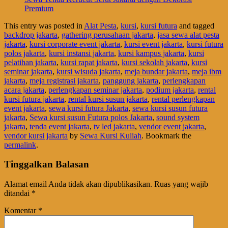
Premium
This entry was posted in
Alat Pesta
,
kursi
,
kursi futura
and tagged
backdrop jakarta
,
gathering perusahaan jakarta
,
jasa sewa alat pesta
jakarta
,
kursi corporate event jakarta
,
kursi event jakarta
,
kursi futura
polos jakarta
,
kursi instansi jakarta
,
kursi kampus jakarta
,
kursi
pelatihan jakarta
,
kursi rapat jakarta
,
kursi sekolah jakarta
,
kursi
seminar jakarta
,
kursi wisuda jakarta
,
meja bundar jakarta
,
meja ibm
jakarta
,
meja registrasi jakarta
,
panggung jakarta
,
perlengkapan
acara jakarta
,
perlengkapan seminar jakarta
,
podium jakarta
,
rental
kursi futura jakarta
,
rental kursi susun jakarta
,
rental perlengkapan
event jakarta
,
sewa kursi futura Jakarta
,
sewa kursi susun futura
jakarta
,
Sewa kursi susun Futura polos Jakarta
,
sound system
jakarta
,
tenda event jakarta
,
tv led jakarta
,
vendor event jakarta
,
vendor kursi jakarta
by
Sewa Kursi Kuliah
. Bookmark the
permalink
.
Tinggalkan Balasan
Alamat email Anda tidak akan dipublikasikan.
Ruas yang wajib
ditandai
*
Komentar
*