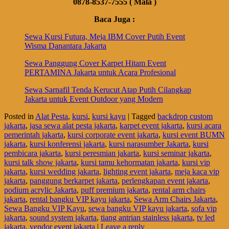
0878-8537-7555 ( Mala )
Baca Juga :
Sewa Kursi Futura, Meja IBM Cover Putih Event
Wisma Danantara Jakarta
Sewa Panggung Cover Karpet Hitam Event
PERTAMINA Jakarta untuk Acara Profesional
Sewa Sarnafil Tenda Kerucut Atap Putih Cilangkap
Jakarta untuk Event Outdoor yang Modern
Posted in
Alat Pesta
,
kursi
,
kursi kayu
|
Tagged
backdrop custom
jakarta
,
jasa sewa alat pesta jakarta
,
karpet event jakarta
,
kursi acara
pemerintah jakarta
,
kursi corporate event jakarta
,
kursi event BUMN
jakarta
,
kursi konferensi jakarta
,
kursi narasumber Jakarta
,
kursi
pembicara jakarta
,
kursi peresmian jakarta
,
kursi seminar jakarta
,
kursi talk show jakarta
,
kursi tamu kehormatan jakarta
,
kursi vip
jakarta
,
kursi wedding jakarta
,
lighting event jakarta
,
meja kaca vip
jakarta
,
panggung berkarpet jakarta
,
perlengkapan event jakarta
,
podium acrylic Jakarta
,
puff premium jakarta
,
rental arm chairs
jakarta
,
rental bangku VIP kayu jakarta
,
Sewa Arm Chairs Jakarta
,
Sewa Bangku VIP Kayu
,
sewa bangku VIP kayu jakarta
,
sofa vip
jakarta
,
sound system jakarta
,
tiang antrian stainless jakarta
,
tv led
jakarta
,
vendor event jakarta
|
Leave a reply