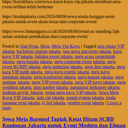
https://kursitifany.com/sewa-kursi-kayu-vip-jakarta-membuat-area-
event-terlihat-lebih-berkelas/
https://tendajakarta.com/2026/08/06/sewa-tenda-hanggar-serut-
jakarta-untuk-event-skala-besar-dan-corporate-event/
https://www.bintangjaya.co.id/2026/08/06/rental-ac-standing-5pk-
untuk-seminar-pernikahan-dan-corporate-event/
Posted in
Alat Pesta
,
Meja
,
Meja Vip Kayu
|
Tagged
arm chairs VIP
jakarta
,
backdrop custom jakarta
,
jasa sewa alat pesta jakarta
,
kursi
kayu VIP jakarta
,
lighting event jakarta
,
meja acara pemerintah
jakarta
,
meja bundar jakarta
,
meja corporate event jakarta
,
meja
event BUMN jakarta
,
meja gathering jakarta
,
meja ibm jakarta
,
meja
kaca VIP putih jakarta
,
meja kayu estetik jakarta
,
meja kayu
premium jakarta
,
meja konferensi jakarta
,
meja lounge jakarta
,
meja
seminar jakarta
,
meja VIP event jakarta
,
meja VIP kayu jakarta
,
meja
wedding jakarta
,
mini garden jakarta
,
panggung berkarpet jakarta
,
podium acrylic Jakarta
,
rental meja kayu VIP jakarta
,
Sewa Meja
Kayu VIP Jakarta
,
sofa vip jakarta
,
sound system jakarta
,
tenda
hanggar serut jakarta
,
tv led jakarta
,
vendor event jakarta
|
Leave a
reply
Sewa Meja Barstool Taplak Ketat Hitam SCBD
Kuningan Jakarta untuk Event Modern dan Elegan