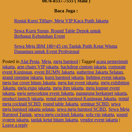
0878-8537-7555 ( Mala )
Baca Juga :
Rental Kursi Tiffany, Meja VIP Kaca Putih Jakarta
Sewa Kursi Susun, Round Table Depok untuk
Berbagai Kebutuhan Event
Sewa Meja IBM 180×45 cm Taplak Putih Ketat Wisma
Danantara untuk Event Profesional
Posted in
Alat Pesta
,
Meja
,
meja barstool
|
Tagged
acara pemerintah
jakarta
,
arm chairs VIP jakarta
,
backdrop custom jakarta
,
corporate
event Kuningan
,
event BUMN Jakarta
,
gathering Jakarta Selatan
,
grand opening jakarta
,
kursi barstool jakarta
,
lighting event jakarta
,
meja bar cover hitam Jakarta
,
meja bar event jakarta
,
meja exhibition
Jakarta
,
meja expo jakarta
,
meja ibm jakarta
,
meja lounge event
jakarta
,
meja networking event Jakarta
,
panggung berkarpet jakarta
,
product launch jakarta
,
rental meja barstool Kuningan Jakarta
,
rental
meja cocktail SCBD
,
round table Jakarta
,
seminar SCBD
,
sewa
meja barstool jakarta selatan
,
sewa meja barstool SCBD
,
Sewa Meja
Barstool Taplak
,
sewa meja cocktail Jakarta
,
sofa vip jakarta
,
sound
system jakarta
,
taplak ketat hitam Jakarta
,
vendor event jakarta
|
Leave a reply