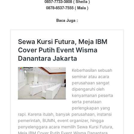
0857-7733-3808 ( Sheila )
0878-8537-7555 ( Mala )
Baca Juga :