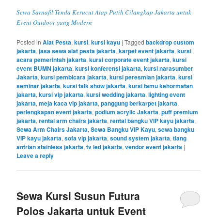
Sewa Sarnafil Tenda Kerucut Atap Putih Cilangkap Jakarta untuk
Event Outdoor yang Modern
Posted in
Alat Pesta
,
kursi
,
kursi kayu
|
Tagged
backdrop custom
jakarta
,
jasa sewa alat pesta jakarta
,
karpet event jakarta
,
kursi
acara pemerintah jakarta
,
kursi corporate event jakarta
,
kursi
event BUMN jakarta
,
kursi konferensi jakarta
,
kursi narasumber
Jakarta
,
kursi pembicara jakarta
,
kursi peresmian jakarta
,
kursi
seminar jakarta
,
kursi talk show jakarta
,
kursi tamu kehormatan
jakarta
,
kursi vip jakarta
,
kursi wedding jakarta
,
lighting event
jakarta
,
meja kaca vip jakarta
,
panggung berkarpet jakarta
,
perlengkapan event jakarta
,
podium acrylic Jakarta
,
puff premium
jakarta
,
rental arm chairs jakarta
,
rental bangku VIP kayu jakarta
,
Sewa Arm Chairs Jakarta
,
Sewa Bangku VIP Kayu
,
sewa bangku
VIP kayu jakarta
,
sofa vip jakarta
,
sound system jakarta
,
tiang
antrian stainless jakarta
,
tv led jakarta
,
vendor event jakarta
|
Leave a reply
Sewa Kursi Susun Futura
Polos Jakarta untuk Event