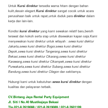
Untuk
Kursi direktur
tersedia warna hitam dengan bahan
kulit,desain elegant.
Kursi direktur
sangat cocok untuk acara
perusahaan baik untuk rapat,untuk duduk para
direktur
dalam
kerja dan lain-lain.
Kondisi
kursi direktur
yang kami sewakan relatif baru,bersih
terawat dan kokoh serta siap untuk disewakan kapan saja.Kami
menyewakan kursi direktur untuk wilayah :
sewa kursi diektur
Jakarta,sewa kursi direktur Bogor,sewa kursi direktur
Depok,sewa kursi direktur Tangerang,sewa kursi direktur
Bekasi,sewa kursi direktur Cikarang,sewa kursi direktur
Karawang,sewa kursi direktur Cikampek,sewa kursi direktur
Purwakarta,sewa kursi direktur Subang,sewa kursi direktur
Bandung,sewa kursi direktur Cilegon
dan sekitarnya.
Hubungi kami untuk kebutuhan
sewa kursi direktur
dengan
kualitas dan pelayanan terbaik.
CV.Bintang Jaya Rental Party Equipment
Jl. Siti I No.40 Mustikajaya Bekasi
Tlp.021-8.2619088 / 021-8.2619089 / 021-8.2601199