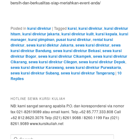
bersih-dan-berkualitas-siap-meriahkan-event-anda/
Posted in
kursi direktur
|
Tagged
kursi
,
kursi direktur
,
kursi direktur
hitam
,
kursi direktur jakarta
,
kursi direktur kulit
,
kursi kepala
,
kursi
manager
,
kursi pimpinan
,
pusat kursi direktur
,
rental kursi
direktur
,
sewa kursi diektur Jakarta
,
sewa kursi direktur
,
sewa
kursi direktur Bandung
,
sewa kursi direktur Bekasi
,
sewa kursi
direktur Bogor
,
sewa kursi direktur Cikampek
,
sewa kursi direktur
Cikarang
,
sewa kursi direktur Cilegon
,
sewa kursi direktur Depok
,
sewa kursi direktur Karawang
,
sewa kursi direktur Purwakarta
,
sewa kursi direktur Subang
,
sewa kursi direktur Tangerang
|
10
Replies
HOTLINE SEWA KURSI KULIAH
NB: kami sangat senang apabila P.O. dan korespondensi via nomor
fax 021-82619089 atau email kami. Telp.+62 85.777.333.808 Call
+62 812.8620.3076 Telp (021) 8261.9088 / 8260.1199 Fax (021)
8261.9089 www.kursikuliah.net
Search