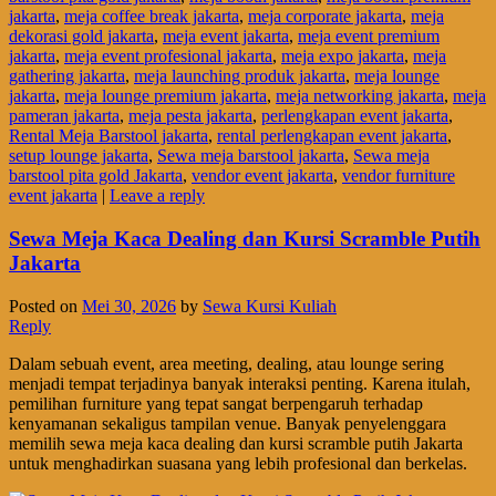
jakarta
,
meja coffee break jakarta
,
meja corporate jakarta
,
meja
dekorasi gold jakarta
,
meja event jakarta
,
meja event premium
jakarta
,
meja event profesional jakarta
,
meja expo jakarta
,
meja
gathering jakarta
,
meja launching produk jakarta
,
meja lounge
jakarta
,
meja lounge premium jakarta
,
meja networking jakarta
,
meja
pameran jakarta
,
meja pesta jakarta
,
perlengkapan event jakarta
,
Rental Meja Barstool jakarta
,
rental perlengkapan event jakarta
,
setup lounge jakarta
,
Sewa meja barstool jakarta
,
Sewa meja
barstool pita gold Jakarta
,
vendor event jakarta
,
vendor furniture
event jakarta
|
Leave a reply
Sewa Meja Kaca Dealing dan Kursi Scramble Putih
Jakarta
Posted on
Mei 30, 2026
by
Sewa Kursi Kuliah
Reply
Dalam sebuah event, area meeting, dealing, atau lounge sering
menjadi tempat terjadinya banyak interaksi penting. Karena itulah,
pemilihan furniture yang tepat sangat berpengaruh terhadap
kenyamanan sekaligus tampilan venue. Banyak penyelenggara
memilih sewa meja kaca dealing dan kursi scramble putih Jakarta
untuk menghadirkan suasana yang lebih profesional dan berkelas.