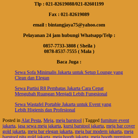
Tlp : 021-82619088/021-82601199
Fax : 021-82619089
email : bintangjaya75@yahoo.com
Pelayanan 24 jam hubungi Whatsapp/Telp :
0857-7733-3808 ( Sheila )
0878-8537-7555 ( Mala )
Baca Juga :
Sewa Sofa Minimalis Jakarta untuk Setup Lounge yang
Clean dan Elegan
Sewa Partisi R8 Pembatas Jakarta Cara Cepat
Mengubah Ruangan Menjadi Lebih Fungsional
Sewa Wastafel Portable Jakarta untuk Event yang
Lebih Higienis dan Profesional
Posted in
Alat Pesta
,
Meja
,
meja barstool
|
Tagged
furniture event
jakarta
,
jasa sewa meja jakarta
,
kursi barstool jakarta
,
meja bar cover
gold jakarta
,
meja bar elegan jakarta
,
meja bar modern jakarta
,
meja
barstool pita gold jakarta
,
meja booth jakarta
,
meja booth premium