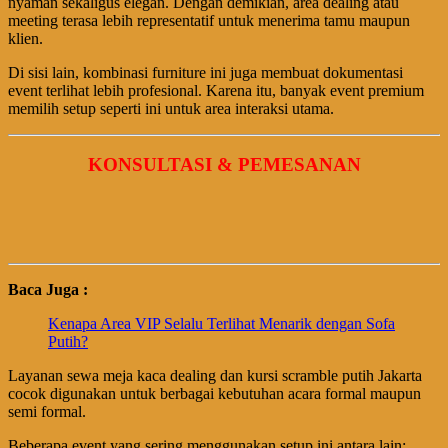
nyaman sekaligus elegan. Dengan demikian, area dealing atau
meeting terasa lebih representatif untuk menerima tamu maupun
klien.
Di sisi lain, kombinasi furniture ini juga membuat dokumentasi
event terlihat lebih profesional. Karena itu, banyak event premium
memilih setup seperti ini untuk area interaksi utama.
KONSULTASI & PEMESANAN
Baca Juga :
Kenapa Area VIP Selalu Terlihat Menarik dengan Sofa
Putih?
Layanan sewa meja kaca dealing dan kursi scramble putih Jakarta
cocok digunakan untuk berbagai kebutuhan acara formal maupun
semi formal.
Beberapa event yang sering menggunakan setup ini antara lain: