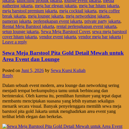
jakarta
,
launching produk jakarta
,
lounge event jakarta
,
media
gathering jakarta
,
meja bar elegan jakarta
,
meja bar hitam jakarta
,
meja barstool premium jakarta
,
meja cocktail jakarta
,
meja coffee
break jakarta
,
meja lounge jakarta
,
meja networking jakarta
,
pameran jakarta
,
perlengkapan event jakarta
,
private party jakarta
,
Rental Meja Barstool jakarta
,
rental perlengkapan event jakarta
,
setup lounge jakarta
,
Sewa Meja Barstool Cover
,
sewa meja barstool
cover hitam jakarta
,
vendor event jakarta
,
vendor meja bar jakarta
|
Leave a reply
Sewa Meja Barstool Pita Gold Detail Mewah untuk
Area Event dan Lounge
Posted on
Juni 5, 2026
by
Sewa Kursi Kuliah
Reply
Dalam sebuah event modern, area lounge dan networking sering
menjadi tempat berkumpulnya tamu untuk berbincang dan
berinteraksi. Oleh karena itu, pemilihan furniture yang tepat dapat
membantu menciptakan suasana yang lebih nyaman sekaligus
menarik secara visual. Banyak penyelenggara memilih sewa meja
barstool pita gold Jakarta untuk menghadirkan area event yang
terlihat lebih elegan dan berkelas.