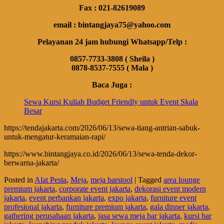
Fax : 021-82619089
email : bintangjaya75@yahoo.com
Pelayanan 24 jam hubungi Whatsapp/Telp :
0857-7733-3808 ( Sheila )
0878-8537-7555 ( Mala )
Baca Juga :
Sewa Kursi Kuliah Budget Friendly untuk Event Skala
Besar
https://tendajakarta.com/2026/06/13/sewa-tiang-antrian-sabuk-
untuk-mengatur-keramaian-rapi/
https://www.bintangjaya.co.id/2026/06/13/sewa-tenda-dekor-
berwarna-jakarta/
Posted in
Alat Pesta
,
Meja
,
meja barstool
|
Tagged
area lounge
premium jakarta
,
corporate event jakarta
,
dekorasi event modern
jakarta
,
event perbankan jakarta
,
expo jakarta
,
furniture event
profesional jakarta
,
furniture premium jakarta
,
gala dinner jakarta
,
gathering perusahaan jakarta
,
jasa sewa meja bar jakarta
,
kursi bar